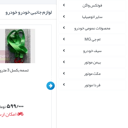
فولکس واگن
لوازم جانبی خودرو خودرو
سایر اتومبیلها
محصولات عمومی خودرو
ام جی MG
سیف خودرو
بهمن موتور
سیم بکسل اتومبیل روکش دار
تسمه بکسل 3 متری
مکث موتور
فردا موتور
۵۹۹/۰۰۰
۹۸۵/۰۰۰
تومان
توما
امکان ارسال روزانه
امکان ارس