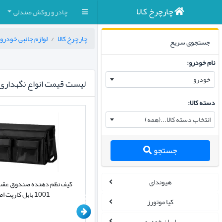
چارچرخ کالا
چادر و روکش صندلی
چارچرخ کالا
لوازم جانبی خودرو
جستجوی سریع
نام خودرو:
خودرو
لیست قیمت انواع نگهداری و
دسته کالا:
انتخاب دسته کالا...(همه)
جستجو
هیوندای
آفتابگیر شیشه جلو خودرو مدل چتری
کیف نظم دهنده صندوق عقب
وارداتی
1001 بابل کارپت اصل
کیا موتورز
ایران خودرو