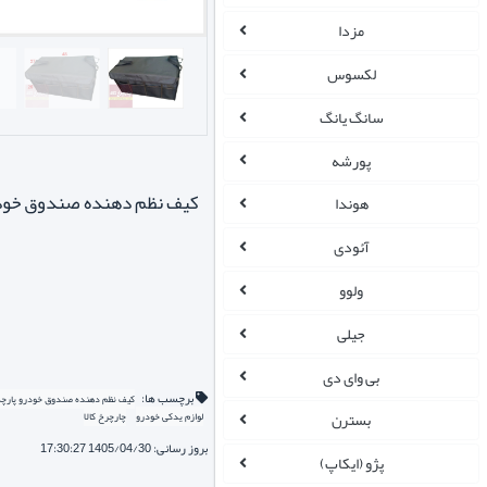
مزدا
لکسوس
سانگ یانگ
پورشه
کیف نظم دهنده صندوق خودرو
هوندا
آئودی
ولوو
جیلی
بی وای دی
برچسب ها:
کیف نظم دهنده صندوق خودرو پارچه 
بسترن
لوازم یدکی خودرو
چارچرخ کالا
بروز رسانی: 1405/04/30 17:30:27
پژو (ایکاپ)