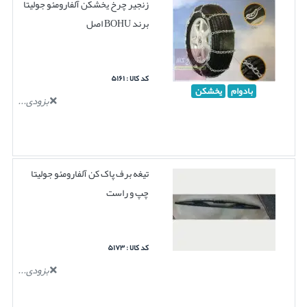
زنجیر چرخ یخشکن آلفارومئو جولیتا
برند BOHU اصل
کد کالا : ۵۱۶۱
بادوام
یخشکن
بزودی...
تیغه برف پاک کن آلفارومئو جولیتا
چپ و راست
کد کالا : ۵۱۷۳
بزودی...