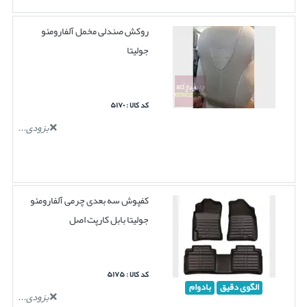
روکش صندلی مخمل آلفارومئو
جولیتا
کد کالا : ۵۱۷۰
بزودی...
کفپوش سه بعدی چرمی آلفارومئو
جولیتا بابل کارپت اصل
کد کالا : ۵۱۷۵
الگوی دقیق
بادوام
بزودی...