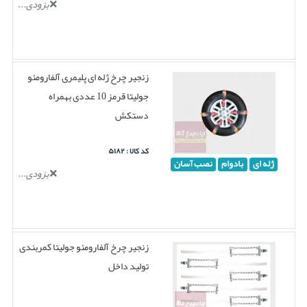
بزودی...
زنجیر چرخ ژله ای پلیمری آلفارومئو
جولیتا قرمز 10 عددی بهمراه
دستکش
کد کالا : ۵۱۸۲
ژله ای
بادوام
نصب آسان
بزودی...
زنجیر چرخ آلفارومئو جولیتا کمربندی
تولید داخل