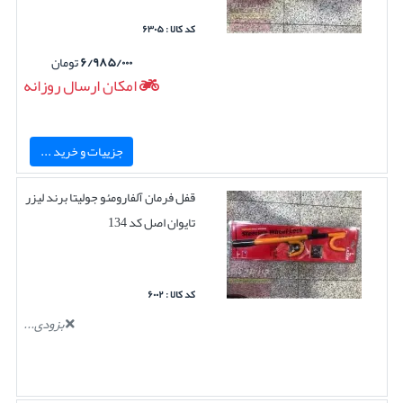
کد کالا : ۶۳۰۵
۶/۹۸۵/۰۰۰
تومان
امکان ارسال روزانه
جزییات و خرید ...
قفل فرمان آلفارومئو جولیتا برند لیزر
تایوان اصل کد 134
کد کالا : ۶۰۰۲
بزودی...