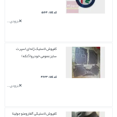
کد کالا : ۵۱۶۴
بزودی...
کفپوش لاستیک ژله ای اسپرت
سایزعمومی خودرو(5تکه)
کد کالا : ۴۶۲۳
بزودی...
کفپوش لاستیکی آلفارومئو جولیتا