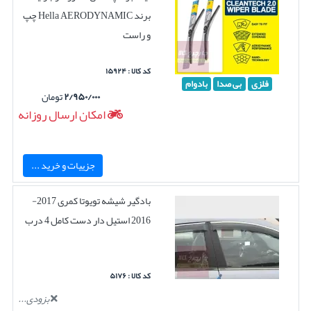
برند Hella AERODYNAMIC چپ
و راست
کد کالا : ۱۵۹۲۴
فلزی
بی صدا
بادوام
۲/۹۵۰/۰۰۰
تومان
امکان ارسال روزانه
جزییات و خرید ...
بادگیر شیشه تویوتا کمری 2017-
2016 استیل دار دست کامل 4 درب
کد کالا : ۵۱۷۶
بزودی...