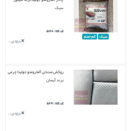
سبک
کد کالا : ۵۱۶۸
سبک
کم حجم
بزودی...
روکش صندلی آلفارومئو جولیتا چرمی
برند آیسان
کد کالا : ۵۶۶۱
بزودی...