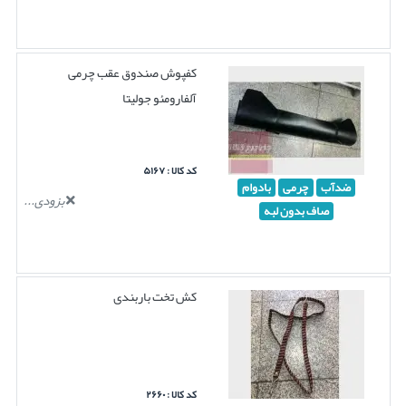
کفپوش صندوق عقب چرمی
آلفارومئو جولیتا
کد کالا : ۵۱۶۷
ضدآب
چرمی
بادوام
بزودی...
صاف بدون لبه
کش تخت باربندی
کد کالا : ۲۶۶۰