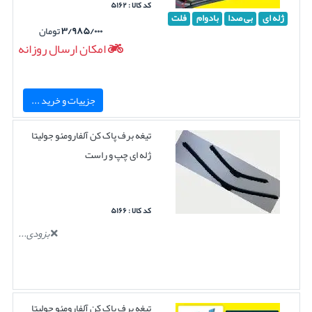
کد کالا : ۵۱۶۲
ژله ای
بی صدا
بادوام
فلت
۳/۹۸۵/۰۰۰
تومان
امکان ارسال روزانه
جزییات و خرید ...
تیغه برف پاک کن آلفارومئو جولیتا
ژله ای چپ و راست
کد کالا : ۵۱۶۶
بزودی...
تیغه برف پاک کن آلفارومئو جولیتا