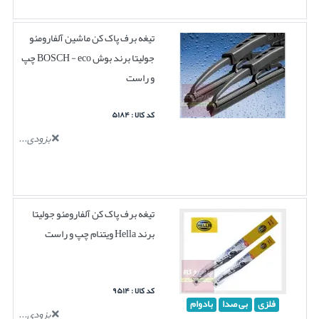
تیغه برف پاک کن ماشین آلفارومئو
جولیتا برند بوش BOSCH - eco چپ
و راست
کد کالا : ۵۱۸۴
بزودی...
تیغه برف پاک کن آلفارومئو جولیتا
برند Hella ویتنام چپ و راست
کد کالا : ۹۵۱۴
فلزی
بی صدا
بادوام
بزودی...