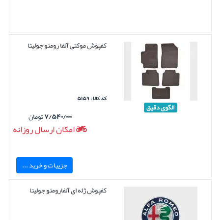
کفپوش موکتی آلفا رومئو جولیتا
کد کالا : ۵۱۵۹
الگوی دقیق
۷/۵۴۰/۰۰۰
تومان
امکان ارسال روزانه
جزییات و خرید ...
کفپوش ژله ای آلفارومئو جولیتا