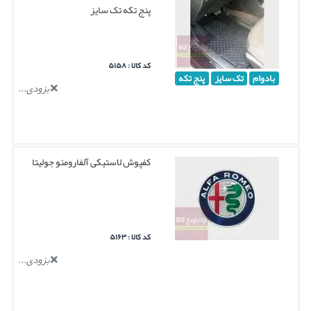
پنج تکه تک سایز
کد کالا : ۵۱۵۸
بادوام
تک سایز
پنج تکه
بزودی...
کفپوش لاستیکی آلفارومئو جولیتا
کد کالا : ۵۱۶۳
بزودی...