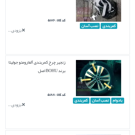
کد کالا : ۵۱۸۶
کمربندی
نصب آسان
بزودی...
زنجیر چرخ کمربندی آلفارومئو جولیتا
برند BOHU اصل
کد کالا : ۵۱۸۸
بادوام
نصب آسان
کمربندی
بزودی...