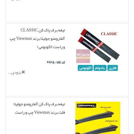
تیغه برف پاک کن CLASSIC
آلفارومئو جولیتا برند Viewmax چپ
و راست (اکونومی)
کد کالا : ۹۹۲۵
فلزی
بادوام
اکونومی
بزودی...
تیغه برف پاک کن آلفارومئو جولیتا
فلت برند Viewmax چپ و راست