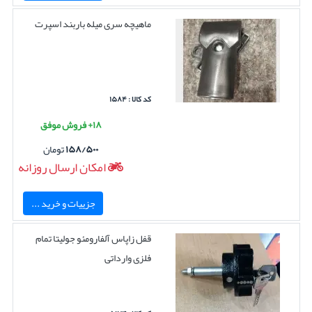
ماهیچه سری میله باربند اسپرت
کد کالا : ۱۵۸۴
۱۸+ فروش موفق
۱۵۸/۵۰۰
تومان
امکان ارسال روزانه
جزییات و خرید ...
قفل زاپاس آلفارومئو جولیتا تمام
فلزی وارداتی