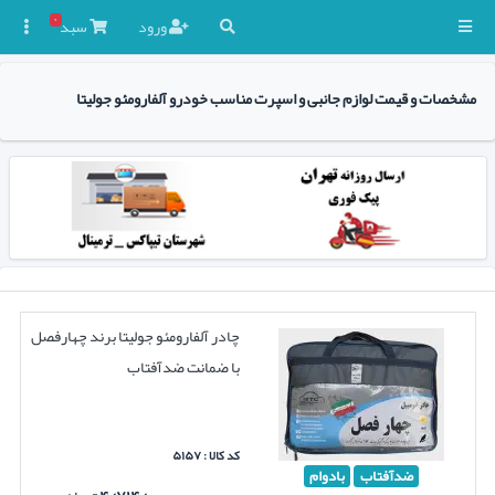
۰
ورود
سبد

مشخصات و قیمت لوازم جانبی و اسپرت مناسب خودرو آلفارومئو جولیتا
چادر آلفارومئو جولیتا برند چهارفصل
با ضمانت ضدآفتاب
کد کالا : ۵۱۵۷
ضدآفتاب
بادوام