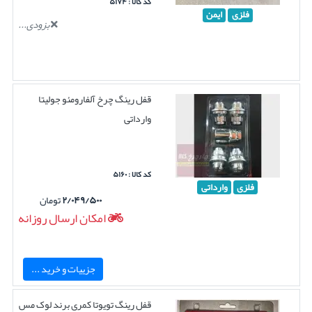
کد کالا : ۵۱۷۴
فلزی
ایمن
بزودی...
قفل رینگ چرخ آلفارومئو جولیتا
وارداتی
کد کالا : ۵۱۶۰
فلزی
وارداتی
۲/۰۴۹/۵۰۰
تومان
امکان ارسال روزانه
جزییات و خرید ...
قفل رینگ تویوتا کمری برند لوک مس