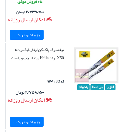
۵+ فروش موفق
۲/۷۳۹/۵۰۰
تومان
امکان ارسال روزانه
جزییات و خرید ...
تیغه برف پاک کن لیفان ایکس ۵۰
X50 برند Hella ویتنام چپ و راست
کد کالا : ۹۴۰۹
فلزی
بی صدا
بادوام
۲/۷۵۸/۵۰۰
تومان
امکان ارسال روزانه
جزییات و خرید ...