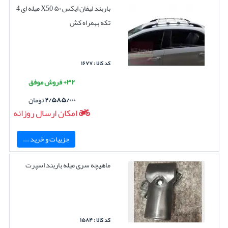
باربند لیفان ایکس ۵۰ X50 میله ای 4
تکه بهمراه کش
کد کالا : ۱۶۷۷
۳۲+ فروش موفق
۲/۵۸۵/۰۰۰
تومان
امکان ارسال روزانه
جزییات و خرید ...
ماهیچه سری میله باربند اسپرت
کد کالا : ۱۵۸۴