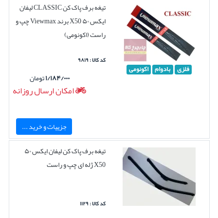
تیغه برف پاک کن CLASSIC لیفان
ایکس ۵۰ X50 برند Viewmax چپ و
راست (اکونومی)
کد کالا : ۹۸۱۹
فلزی
بادوام
اکونومی
۱/۱۸۴/۰۰۰
تومان
امکان ارسال روزانه
جزییات و خرید ...
تیغه برف پاک کن لیفان ایکس ۵۰
X50 ژله ای چپ و راست
کد کالا : ۱۱۲۹