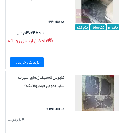
کد کالا : ۰۴۴۰
بادوام
تک سایز
پنج تکه
۳/۲۴۵/۰۰۰
تومان
امکان ارسال روزانه
جزییات و خرید ...
کفپوش لاستیک ژله ای اسپرت
سایزعمومی خودرو(5تکه)
کد کالا : ۴۶۲۳
بزودی...