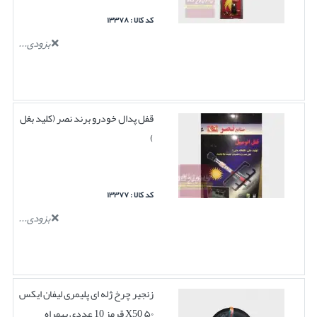
کد کالا : ۱۳۳۷۸
بزودی...
قفل پدال خودرو برند نصر (کلید بغل
)
کد کالا : ۱۳۳۷۷
بزودی...
زنجیر چرخ ژله ای پلیمری لیفان ایکس
۵۰ X50 قرمز 10 عددی بهمراه