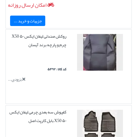
امکان ارسال روزانه
جزییات و خرید ...
روکش صندلی لیفان ایکس ۵۰ X50
چرم و پارچه برند آیسان
کد کالا : ۵۴۹۲
بزودی...
کفپوش سه بعدی چرمی لیفان ایکس
۵۰ X50 بابل کارپت اصل