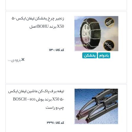
زنجیر چرخ یخشکن لیفان ایکس ۵۰
X50 برند BOHU اصل
کد کالا : ۱۱۳۰
بادوام
یخشکن
بزودی...
تیغه برف پاک کن ماشین لیفان ایکس
۵۰ X50 برند بوش BOSCH - eco
چپ و راست
کد کالا : ۳۳۹۱