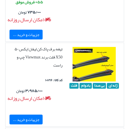
۵۵+ فروش موفق
۷۳۵/۰۰۰
تومان
امکان ارسال روزانه
جزییات و خرید ...
تیغه برف پاک کن لیفان ایکس ۵۰
X50 فلت برند Viewmax چپ و
راست
کد کالا : ۱۰۸۹۶
ژله ای
بی صدا
بادوام
فلت
۳/۹۸۵/۰۰۰
تومان
امکان ارسال روزانه
جزییات و خرید ...