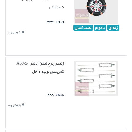
دستکش
کد کالا : ۳۱۳۴
ژله ای
بادوام
نصب آسان
بزودی...
زنجیر چرخ لیفان ایکس ۵۰ X50
کمربندی تولید داخل
کد کالا : ۰۴۸۸
بزودی...