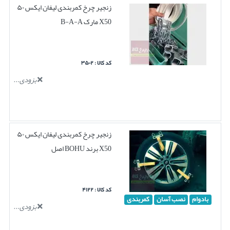
زنجیر چرخ کمربندی لیفان ایکس ۵۰
X50 مارک B-A-A
کد کالا : ۳۵۰۲
بزودی...
زنجیر چرخ کمربندی لیفان ایکس ۵۰
X50 برند BOHU اصل
کد کالا : ۴۱۲۲
بادوام
نصب آسان
کمربندی
بزودی...