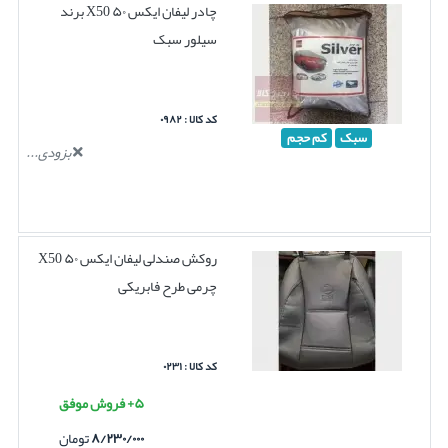
چادر لیفان ایکس ۵۰ X50 برند
سیلور سبک
کد کالا : ۰۹۸۲
سبک
کم حجم
بزودی...
روکش صندلی لیفان ایکس ۵۰ X50
چرمی طرح فابریکی
کد کالا : ۰۲۳۱
۵+ فروش موفق
۸/۲۳۰/۰۰۰
تومان