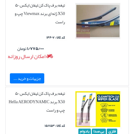
تیغه برف پاک کن لیفان ایکس ۵۰
X50 ژله ای برند Viewmax چپ و
راست
کد کالا : ۱۴۴۰۷
۱/۷۷۵/۰۰۰
تومان
امکان ارسال روزانه
جزییات و خرید ...
تیغه برف پاک کن لیفان ایکس ۵۰
X50 برند Hella AERODYNAMIC
چپ و راست
کد کالا : ۱۵۷۵۳
فلزی
بی صدا
بادوام