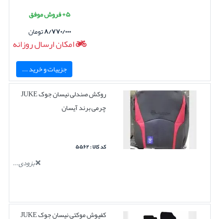
۵+ فروش موفق
۸/۷۷۰/۰۰۰
تومان
امکان ارسال روزانه
جزییات و خرید ...
روکش صندلی نیسان جوک JUKE
چرمی برند آیسان
کد کالا : ۵۵۶۲
بزودی...
کفپوش موکتی نیسان جوک JUKE