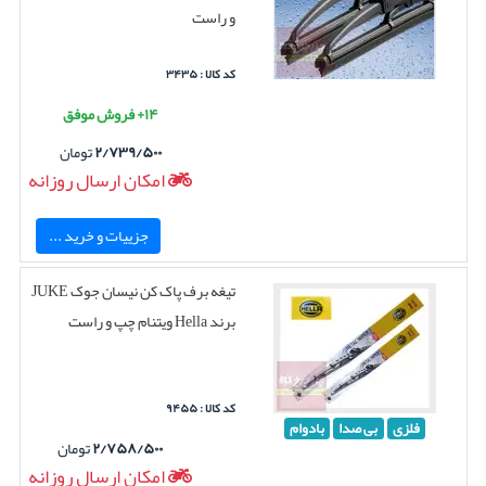
و راست
کد کالا : ۳۴۳۵
۱۴+ فروش موفق
۲/۷۳۹/۵۰۰
تومان
امکان ارسال روزانه
جزییات و خرید ...
تیغه برف پاک کن نیسان جوک JUKE
برند Hella ویتنام چپ و راست
کد کالا : ۹۴۵۵
فلزی
بی صدا
بادوام
۲/۷۵۸/۵۰۰
تومان
امکان ارسال روزانه