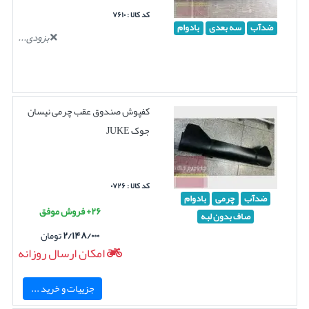
کد کالا : ۷۶۱۰
ضدآب
سه بعدی
بادوام
بزودی...
کفپوش صندوق عقب چرمی نیسان
جوک JUKE
کد کالا : ۰۷۲۶
ضدآب
چرمی
بادوام
۲۶+ فروش موفق
صاف بدون لبه
۲/۱۴۸/۰۰۰
تومان
امکان ارسال روزانه
جزییات و خرید ...