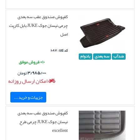
کفپوش صندوق عقب سه بعدی
چرمی نیسان جوک JUKE بابل کارپت
اصل
کد کالا : ۱۰۸۷
ضدآب
سه بعدی
بادوام
۱۰+ فروش موفق
۳/۹۸۵/۰۰۰
تومان
امکان ارسال روزانه
جزییات و خرید ...
کفپوش صندوق عقب سه بعدی
نیسان جوک JUKE چرمی طرح
excellent