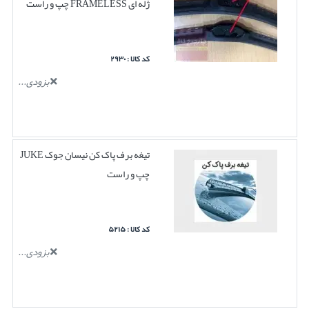
ژله ای FRAMELESS چپ و راست
کد کالا : ۲۹۳۰
بزودی...
تیغه برف پاک کن نیسان جوک JUKE
چپ و راست
کد کالا : ۵۲۱۵
بزودی...