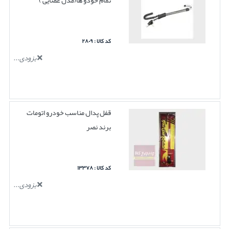
تمام خودو ها(مدل عصایی )
کد کالا : ۲۸۰۹
بزودی...
قفل پدال مناسب خودرو اتومات
برند نصر
کد کالا : ۱۳۳۷۸
بزودی...