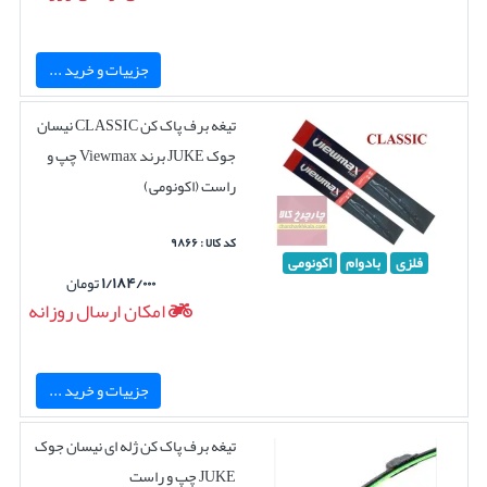
جزییات و خرید ...
تیغه برف پاک کن CLASSIC نیسان
جوک JUKE برند Viewmax چپ و
راست (اکونومی)
کد کالا : ۹۸۶۶
فلزی
بادوام
اکونومی
۱/۱۸۴/۰۰۰
تومان
امکان ارسال روزانه
جزییات و خرید ...
تیغه برف پاک کن ژله ای نیسان جوک
JUKE چپ و راست