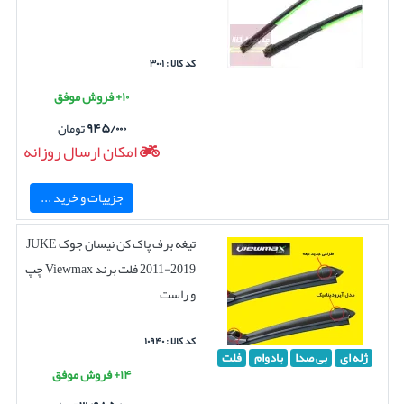
کد کالا : ۳۰۰۱
۱۰+ فروش موفق
۹۴۵/۰۰۰
تومان
امکان ارسال روزانه
جزییات و خرید ...
تیغه برف پاک کن نیسان جوک JUKE
2011-2019 فلت برند Viewmax چپ
و راست
کد کالا : ۱۰۹۴۰
ژله ای
بی صدا
بادوام
فلت
۱۴+ فروش موفق