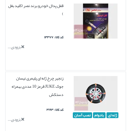
قفل پدال خودرو برند نصر (کلید بغل
)
کد کالا : ۱۳۳۷۷
بزودی...
زنجیر چرخ ژله ای پلیمری نیسان
جوک JUKE قرمز 10 عددی بهمراه
دستکش
کد کالا : ۳۱۹۳
ژله ای
بادوام
نصب آسان
بزودی...