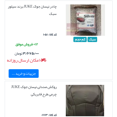
چادر نیسان جوک JUKE برند سیلور
سبک
کد کالا : ۱۰۵۱
سبک
کم حجم
۱۲+ فروش موفق
۳/۶۷۵/۰۰۰
تومان
امکان ارسال روزانه
جزییات و خرید ...
روکش صندلی نیسان جوک JUKE
چرمی طرح فابریکی
کد کالا : ۰۷۷۳