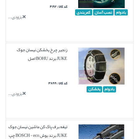
کد کالا : ۴۱۹۲
بادوام
نصب آسان
کمربندی
بزودی...
زنجیر چرخ یخشکن نیسان جوک
JUKE برند BOHU اصل
کد کالا : ۳۸۹۹
بادوام
یخشکن
بزودی...
تیغه برف پاک کن ماشین نیسان جوک
JUKE برند بوش BOSCH - eco چپ