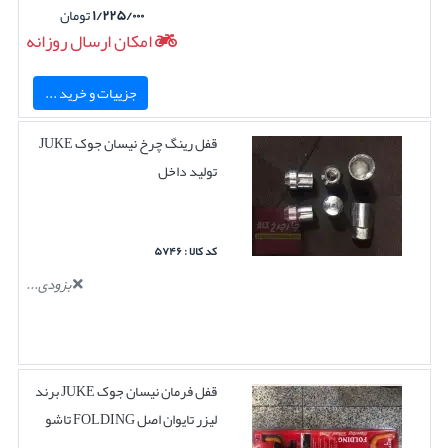
۱/۲۲۵/۰۰۰
تومان
امکان ارسال روزانه
جزییات و خرید ...
قفل رینگ چرخ نیسان جوک JUKE
تولید داخل
کد کالا : ۵۷۴۶
بزودی...
قفل فرمان نیسان جوک JUKE برند
لیزر تایوان اصل FOLDING تاشو