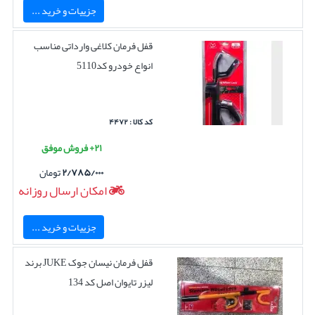
جزییات و خرید ...
قفل فرمان کلاغی وارداتی مناسب
انواع خودرو کد5110
کد کالا : ۴۴۷۲
۲۱+ فروش موفق
۲/۷۸۵/۰۰۰
تومان
امکان ارسال روزانه
جزییات و خرید ...
قفل فرمان نیسان جوک JUKE برند
لیزر تایوان اصل کد 134