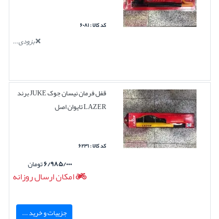
کد کالا : ۶۰۸۱
بزودی...
قفل فرمان نیسان جوک JUKE برند
LAZER تایوان اصل
کد کالا : ۶۲۳۱
۶/۹۸۵/۰۰۰
تومان
امکان ارسال روزانه
جزییات و خرید ...