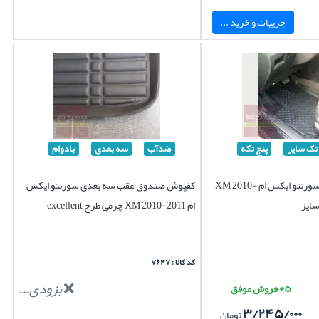
جزییات و خرید ...
تک سایز
پنج تکه
ضدآب
سه بعدی
بادوام
کفپوش لاستیکی سورنتو ایکس ام XM 2010-
کفپوش صندوق عقب سه بعدی سورنتو ایکس
ام XM 2010-2011 چرمی طرح excellent
کد کالا : ۷۶۴۷
بزودی...
۵+ فروش موفق
۳/۲۴۵/۰۰۰
تومان