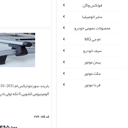
فولکس واگن
سایر اتومبیلها
محصولات عمومی خودرو
ام جی MG
سیف خودرو
بهمن موتور
مکث موتور
فردا موتور
باربند سورنتو ایکس ا
آلومینیومی کشویی 6 تکه تولی تاپ AFSHAR
کد کالا : ۲۱۱۹
۴۹۵/۰۰۰