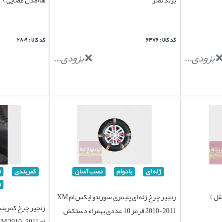
کد کالا : ۶۴۷۶
کد کالا : ۲۸۰۹
بزودی...
بزودی...
ژله ای
بادوام
نصب آسان
کمربندی
ن
ن
غل )
زنجیر چرخ ژله ای پلیمری سورنتو ایکس ام XM
2010-2011 قرمز 10 عددی بهمراه دستکش
ام XM 2010-2011 مارک ICI