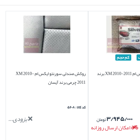
کم حجم
چادر سورنتو ایکس ام XM 2010-2011 برند
روکش صندلی سورنتو ایکس ام XM 2010-
2011 چرمی برند آیسان
کد کالا : ۵۶۰۸
۳/۹۴۵/۰۰۰
بزودی...
تومان
امکان ارسال روزانه