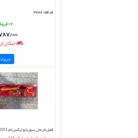
کد کالا : ۳۷۸۸
۷+ فروش موفق
۷۸۷/۰۰۰
امکان ار
جزییات 
قفل فرمان س
برند لیزر تایوان اصل کد 134