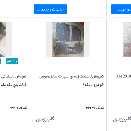
و خرید ...
جزییات و خرید ...
بادوام
صندلی سورنتو ایکس ام XM 2010-
کفپوش لاستیک ژله ای اسپرت سایزعمومی
خودرو(5تکه)
2011 پنج تکه تک سایز
کد کالا : ۴۶۲۳
کد کالا : ۷۹۹۰
بزودی...
بزودی...