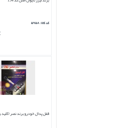
کد کالا : ۵۹۵۸
قفل پدال خودرو برند نصر (کلید ب