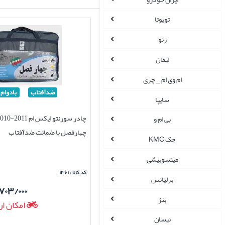
تویوتا
رنو
لیفان
ام وی ام _ چری
ضدآفتاب
بادوام
سایپا
بی ام و
چهارفصل با ضمانت ضدآفتاب
جک KMC
میتسوبیشی
کد کالا : ۱۳۶۱
برلیانس
۷۰۳/۰۰۰
بنز
امکان ار
نیسان