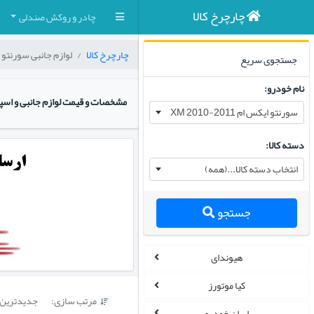
چارچرخ کالا
چادر و روکش صندلی
چارچرخ کالا
لوازم جانبی سورنتو ایکس ام 
جستجوی سریع
نام خودرو:
مشخصات و قیمت لوازم جانبی و اسپرت من
سورنتو ایکس ام XM 2010-2011
دسته کالا:
انتخاب دسته کالا...(همه)
جستجو
هیوندای
کیا موتورز
مرتب سازی:
جدیدترین

ایران خودرو