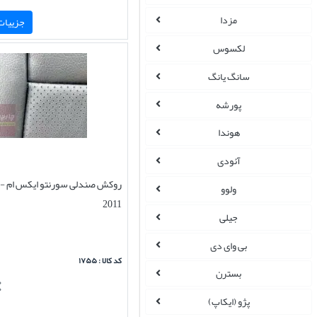
مزدا
جزییات 
لکسوس
سانگ یانگ
پورشه
هوندا
آئودی
روکش 
ولوو
2011
جیلی
بی وای دی
کد کالا : ۱۷۵۵
بسترن
پژو (ایکاپ)