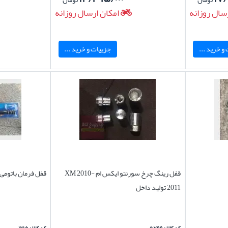
سال روزانه
امکان ارسال روزانه
و خرید ...
جزییات و خرید ...
قفل رینگ چرخ سورنتو ایکس ام XM 2010-
قفل فرمان باتومی 
2011 تولید داخل