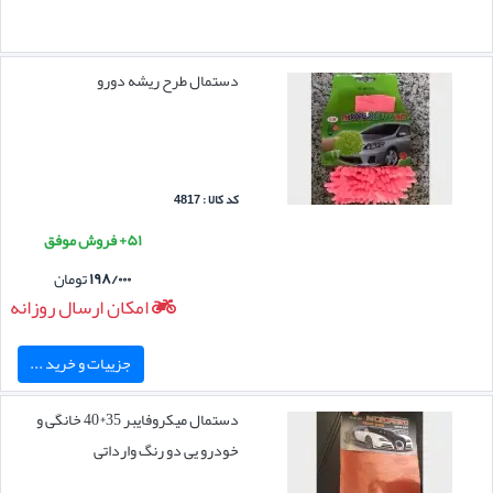
دستمال طرح ریشه دورو
کد کالا : 4817
۵۱+ فروش موفق
۱۹۸/۰۰۰
تومان
امکان ارسال روزانه
جزییات و خرید ...
دستمال میکروفایبر 35*40 خانگی و
خودرو یی دو رنگ وارداتی