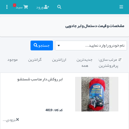
۰
ورود
سبد

مشخصات و قیمت دستمال و ابر جادویی
نام خودرو را وارد نمایید...
جستجو
مرتب سازی:
جدیدترین
ارزانترین
گرانترین
موجود

پرفروشترین
همه
ابر روکش دار مناسب شستشو
کد کالا : 4819
بزودی...