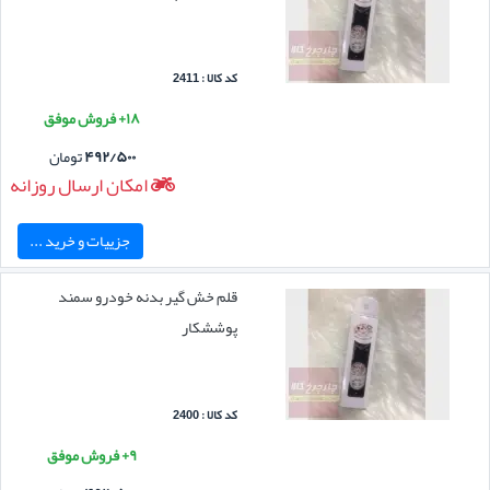
کد کالا : 2411
۱۸+ فروش موفق
۴۹۲/۵۰۰
تومان
امکان ارسال روزانه
جزییات و خرید ...
قلم خش گیر بدنه خودرو سمند
پوششکار
کد کالا : 2400
۹+ فروش موفق