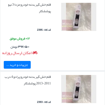
قلم خش گیر بدنه خودرو مزدا 3 نیو
پوششکار
کد کالا : 2395
۱۲+ فروش موفق
۴۹۲/۵۰۰
تومان
امکان ارسال روزانه
جزییات و خرید ...
قلم خش گیر بدنه خودرو پرادو 4 درب
2011-2013 پوششکار
کد کالا : 2393