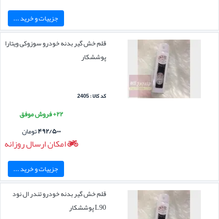
جزییات و خرید ...
قلم خش گیر بدنه خودرو سوزوکی ویتارا
پوششکار
کد کالا : 2405
۲۲+ فروش موفق
۴۹۲/۵۰۰
تومان
امکان ارسال روزانه
جزییات و خرید ...
قلم خش گیر بدنه خودرو تندر ال نود
L90 پوششکار