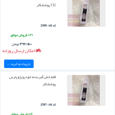
132 پوششکار
کد کالا : 2398
۴۱+ فروش موفق
۴۹۲/۵۰۰
تومان
امکان ارسال روزانه
جزییات و خرید ...
قلم خش گیر بدنه خودرو پژو پارس
پوششکار
کد کالا : 2397
۱۶+ فروش موفق