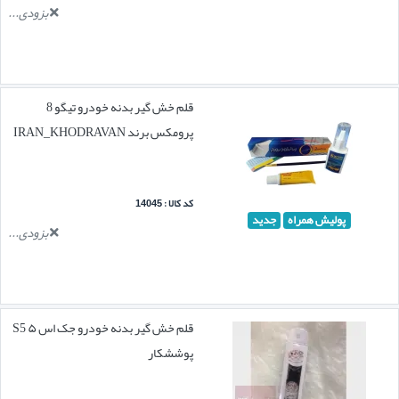
بزودی...
قلم خش گیر بدنه خودرو تیگو 8
پرومکس برند IRAN_KHODRAVAN
کد کالا : 14045
پولیش همراه
جدید
بزودی...
قلم خش گیر بدنه خودرو جک اس ۵ S5
پوششکار