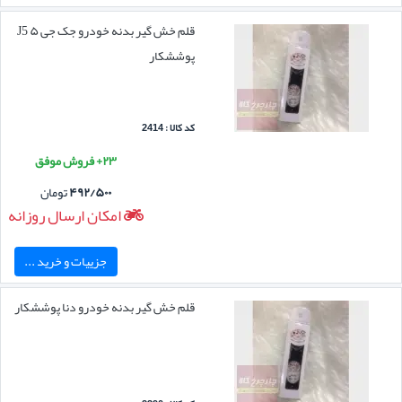
قلم خش گیر بدنه خودرو جک جی ۵ J5
پوششکار
کد کالا : 2414
۲۳+ فروش موفق
۴۹۲/۵۰۰
تومان
امکان ارسال روزانه
جزییات و خرید ...
قلم خش گیر بدنه خودرو دنا پوششکار