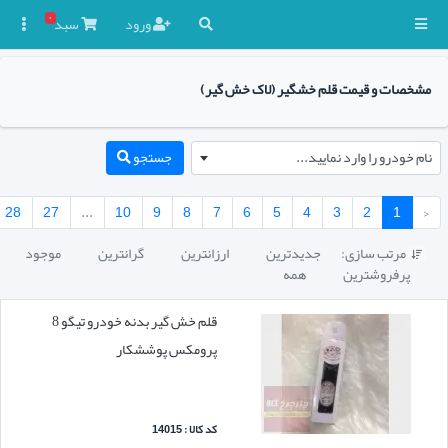
۰
ورود
سبد

مشخصات و قیمت قلم خشگیر (لاک خش گیر)
نام خودرو را وارد نمایید...
جستجو
28
27
...
10
9
8
7
6
5
4
3
2
1
‹
مرتب سازی:
جدیدترین
ارزانترین
گرانترین
موجود

پرفروشترین
همه
قلم خش گیر بدنه خودرو تیگو 8
پرومکس پوششکار
کد کالا : 14015