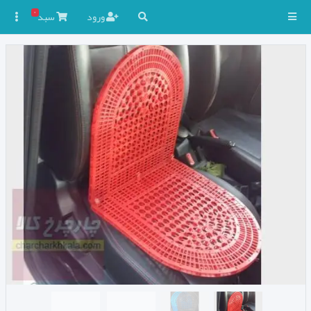
۰
ورود
سبد
