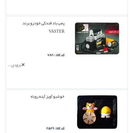
پمپ باد فندکی خودرو برند
VASTER
کد کالا : ۷۸۲۰
بزودی...
خوشبو آویز آینه روباه
کد کالا : ۲۵۲۹