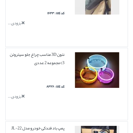
کد کالا : ۱۶۴۳
بزودی...
نئون 3D مناسب چراغ جلو سیتروئن
c3 مجموعه 2 عددی
کد کالا : ۸۳۲۶
بزودی...
پمپ باد فندکی خودرو مدل JL-22