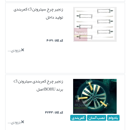
زنجیر چرخ سیتروئن c3 کمربندی
تولید داخل
کد کالا : ۴۰۶۹
بزودی...
زنجیر چرخ کمربندی سیتروئن c3
برند BOHU اصل
کد کالا : ۴۲۴۳
بادوام
نصب آسان
کمربندی
بزودی...