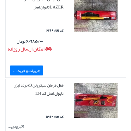
LAZER تایوان اصل
کد کالا : ۶۲۶۶
۶/۹۸۵/۰۰۰
تومان
امکان ارسال روزانه
جزییات و خرید ...
قفل فرمان سیتروئن c3 برند لیزر
تایوان اصل کد 134
کد کالا : ۵۹۶۲
بزودی...