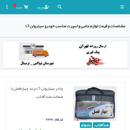
۰
ورود
سبد

مشخصات و قیمت لوازم جانبی و اسپرت مناسب خودرو سیتروئن c3
چادر سیتروئن c3 برند چهارفصل با
ضمانت ضدآفتاب
کد کالا : ۲۲۶۹
ضدآفتاب
بادوام