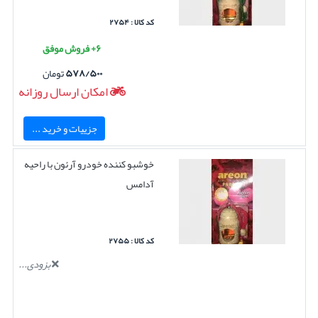
کد کالا : ۲۷۵۴
۶+ فروش موفق
۵۷۸/۵۰۰
تومان
امکان ارسال روزانه
جزییات و خرید ...
خوشبو کننده خودرو آرئون با راحیه
آدامس
کد کالا : ۲۷۵۵
بزودی...