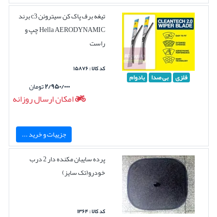
تیغه برف پاک کن سیتروئن c3 برند
Hella AERODYNAMIC چپ و
راست
کد کالا : ۱۵۸۷۶
فلزی
بی صدا
بادوام
۲/۹۵۰/۰۰۰
تومان
امکان ارسال روزانه
جزییات و خرید ...
پرده سایبان مکنده دار 2 درب
خودرو(تک سایز)
کد کالا : ۱۳۶۴