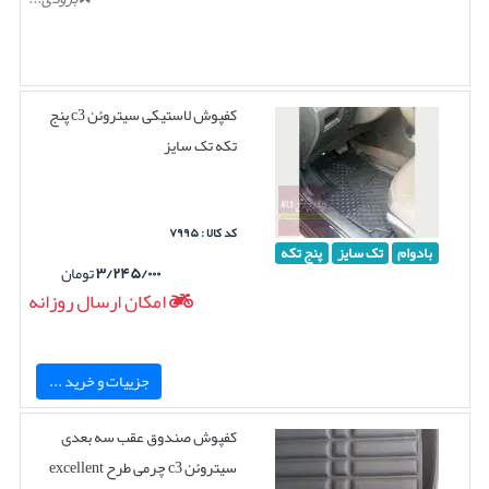
کفپوش لاستیکی سیتروئن c3 پنج
تکه تک سایز
کد کالا : ۷۹۹۵
بادوام
تک سایز
پنج تکه
۳/۲۴۵/۰۰۰
تومان
امکان ارسال روزانه
جزییات و خرید ...
کفپوش صندوق عقب سه بعدی
سیتروئن c3 چرمی طرح excellent