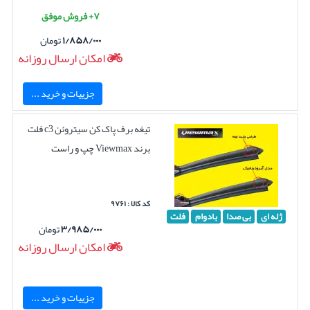
۷+ فروش موفق
۱/۸۵۸/۰۰۰
تومان
امکان ارسال روزانه
جزییات و خرید ...
تیغه برف پاک کن سیتروئن c3 فلت
برند Viewmax چپ و راست
کد کالا : ۹۷۶۱
ژله ای
بی صدا
بادوام
فلت
۳/۹۸۵/۰۰۰
تومان
امکان ارسال روزانه
جزییات و خرید ...