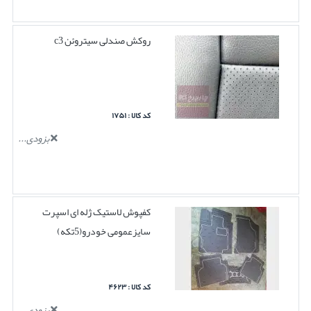
روکش صندلی سیتروئن c3
کد کالا : ۱۷۵۱
بزودی...
کفپوش لاستیک ژله ای اسپرت
سایزعمومی خودرو(5تکه)
کد کالا : ۴۶۲۳
بزودی...