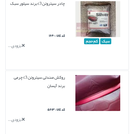
چادر سیتروئن c3 برند سیلور سبک
کد کالا : ۱۶۴۰
سبک
کم حجم
بزودی...
روکش صندلی سیتروئن c3 چرمی
برند آیسان
کد کالا : ۵۶۱۳
بزودی...