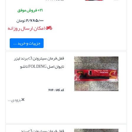
۲۱+ فروش موفق
۲/۷۸۵/۰۰۰
تومان
امکان ارسال روزانه
جزییات و خرید ...
قفل فرمان سیتروئن c3 برند لیزر
تایوان اصل FOLDING تاشو
کد کالا : ۶۱۱۶
بزودی...
قفل فرمان سیتروئن c3 برند