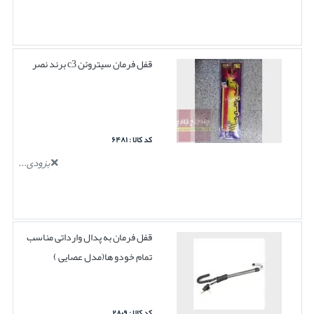
قفل فرمان سیتروئن c3 برند نصر
کد کالا : ۶۴۸۱
بزودی...
قفل فرمان به پدال وارداتی مناسب
تمام خودو ها(مدل عصایی )
کد کالا : ۲۸۰۹