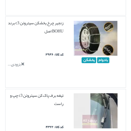
زنجیر چرخ یخشکن سیتروئن c3 برند
BOHU اصل
کد کالا : ۳۹۴۶
بادوام
یخشکن
بزودی...
تیغه برف پاک کن سیتروئن c3 چپ و
راست
کد کالا : ۴۳۲۲