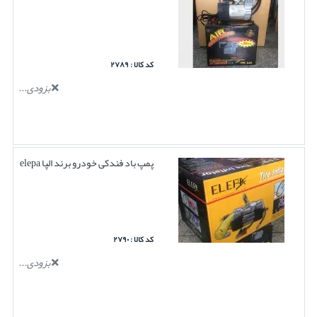
کد کالا : ۲۷۸۹
بزودی...
پمپ باد فندکی خودرو برند الپا elepa
کد کالا : ۲۷۹۰
بزودی...