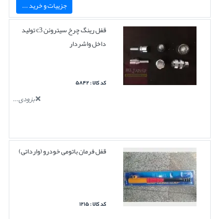
جزییات و خرید ...
قفل رینگ چرخ سیتروئن c3 تولید
داخل واشردار
کد کالا : ۵۸۴۲
بزودی...
قفل فرمان باتومی خودرو (وارداتی)
کد کالا : ۱۲۱۵