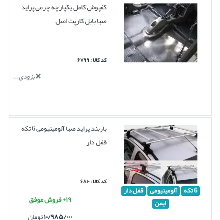
کفپوش کامل یکپارچه چرمی پراید
صبا بابل کارپت اصل
کد کالا : ۶۷۹۹
بزودی...
باربند پراید صبا آلومینیومی 6 تکه
قفل دار
کد کالا : ۶۸۱۰
6 تکه
آلومینیومی
قفل دار
۱۹+ فروش موفق
ایمن
۱۰/۹۸۵/۰۰۰
تومان