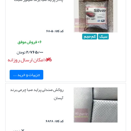
کد کالا : ۶۸۰۵
سبک
کم حجم
۶+ فروش موفق
۲/۷۶۵/۰۰۰
تومان
امکان ارسال روزانه
جزییات و خرید ...
روکش صندلی پراید صبا چرمی برند
آیسان
کد کالا : ۶۸۲۸
بزودی...