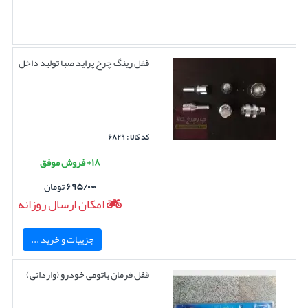
قفل رینگ چرخ پراید صبا تولید داخل
کد کالا : ۶۸۲۹
۱۸+ فروش موفق
۶۹۵/۰۰۰
تومان
امکان ارسال روزانه
جزییات و خرید ...
قفل فرمان باتومی خودرو (وارداتی)