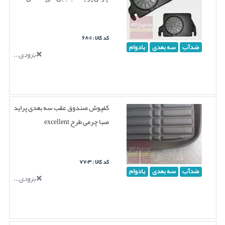
کد کالا : ۶۸۰۱
ضدآب
سه بعدی
بادوام
بزودی...
کفپوش صندوق عقب سه بعدی پراید
صبا چرمی طرح excellent
کد کالا : ۷۷۰۳
ضدآب
سه بعدی
بادوام
بزودی...