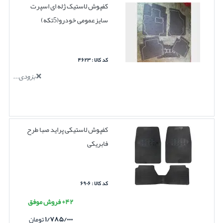
کفپوش لاستیک ژله ای اسپرت
سایزعمومی خودرو(5تکه)
کد کالا : ۴۶۲۳
بزودی...
کفپوش لاستیکی پراید صبا طرح
فابریکی
کد کالا : ۶۹۰۶
۴۲+ فروش موفق
۱/۷۸۵/۰۰۰
تومان