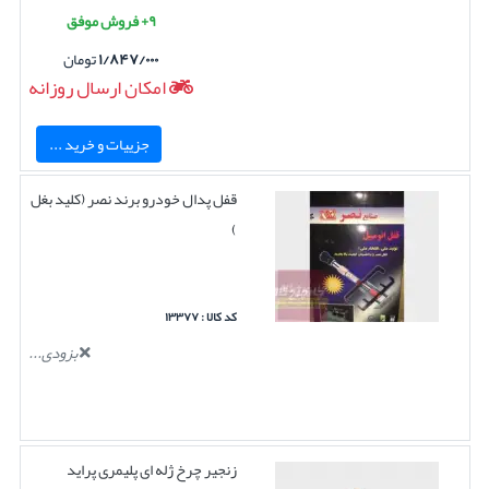
۹+ فروش موفق
۱/۸۴۷/۰۰۰
تومان
امکان ارسال روزانه
جزییات و خرید ...
قفل پدال خودرو برند نصر (کلید بغل
)
کد کالا : ۱۳۳۷۷
بزودی...
زنجیر چرخ ژله ای پلیمری پراید