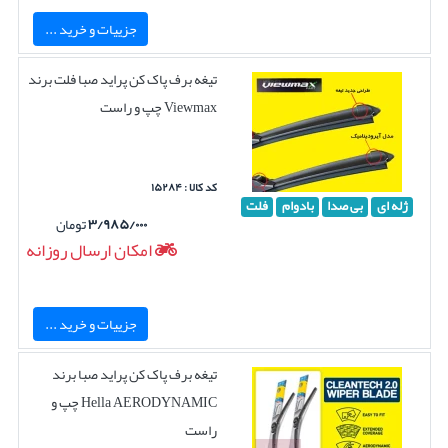
جزییات و خرید ...
تیغه برف پاک کن پراید صبا فلت برند
Viewmax چپ و راست
کد کالا : ۱۵۲۸۴
ژله ای
بی صدا
بادوام
فلت
۳/۹۸۵/۰۰۰
تومان
امکان ارسال روزانه
جزییات و خرید ...
تیغه برف پاک کن پراید صبا برند
Hella AERODYNAMIC چپ و
راست