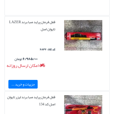
قفل فرمان پراید صبا برند LAZER
تایوان اصل
کد کالا : ۶۸۳۲
۶/۹۸۵/۰۰۰
تومان
امکان ارسال روزانه
جزییات و خرید ...
قفل فرمان پراید صبا برند لیزر تایوان
اصل کد 134