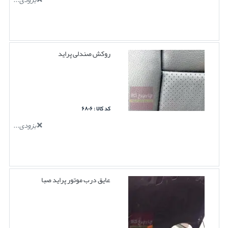
روکش صندلی پراید
کد کالا : ۶۸۰۶
بزودی...
عایق درب موتور پراید صبا