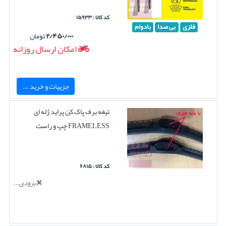
کد کالا : ۱۵۹۳۳
فلزی
بی صدا
بادوام
۲/۴۵۰/۰۰۰
تومان
امکان ارسال روزانه
جزییات و خرید ...
تیغه برف پاک کن پراید ژله ای
FRAMELESS چپ و راست
کد کالا : ۶۸۱۵
بزودی...