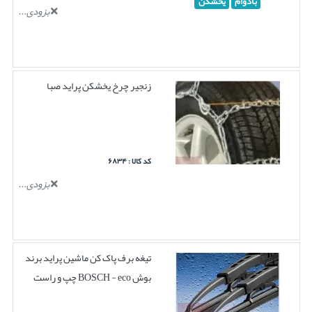
بادوام
یخشکن
بزودی...
زنجیر چرخ یخشکن پراید صبا
کد کالا : ۶۸۳۴
بزودی...
تیغه برف پاک کن ماشین پراید برند
بوش BOSCH - eco چپ و راست