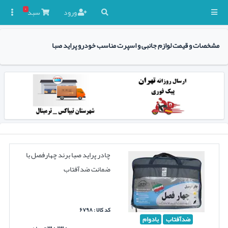
۰
ورود
سبد

مشخصات و قیمت لوازم جانبی و اسپرت مناسب خودرو پراید صبا
چادر پراید صبا برند چهارفصل با
ضمانت ضدآفتاب
کد کالا : ۶۷۹۸
ضدآفتاب
بادوام