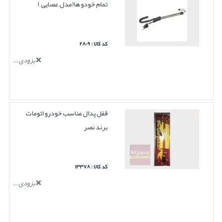
تمام خودو ها(مدل عصایی )
کد کالا : ۲۸۰۹
بزودی...
قفل پدال مناسب خودرو اتومات
برند نصر
کد کالا : ۱۳۳۷۸
بزودی...