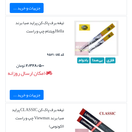
جزییات و خرید ...
تیغه برف پاک کن پراید صبا برند
Hella ویتنام چپ و راست
کد کالا : ۹۵۲۱
فلزی
بی صدا
بادوام
۲/۳۲۸/۵۰۰
تومان
امکان ارسال روزانه
جزییات و خرید ...
تیغه برف پاک کن CLASSIC پراید
صبا برند Viewmax چپ و راست
(اکونومی)