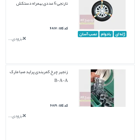
نارنجی 6 عددی بهمراه دستکش
کد کالا : ۶۸۱۷
ژله ای
بادوام
نصب آسان
بزودی...
زنجیر چرخ کمربندی پراید صبا مارک
B-A-A
کد کالا : ۶۸۱۹
بزودی...