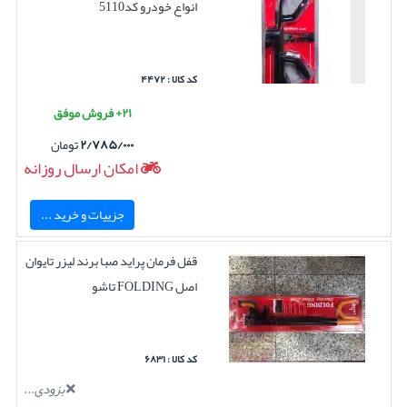
انواع خودرو کد5110
کد کالا : ۴۴۷۲
۲۱+ فروش موفق
۲/۷۸۵/۰۰۰
تومان
امکان ارسال روزانه
جزییات و خرید ...
قفل فرمان پراید صبا برند لیزر تایوان
اصل FOLDING تاشو
کد کالا : ۶۸۳۱
بزودی...