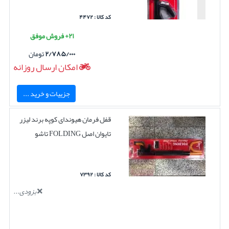
کد کالا : ۴۴۷۲
۲۱+ فروش موفق
۲/۷۸۵/۰۰۰
تومان
امکان ارسال روزانه
جزییات و خرید ...
قفل فرمان هیوندای کوپه برند لیزر
تایوان اصل FOLDING تاشو
کد کالا : ۷۳۹۲
بزودی...