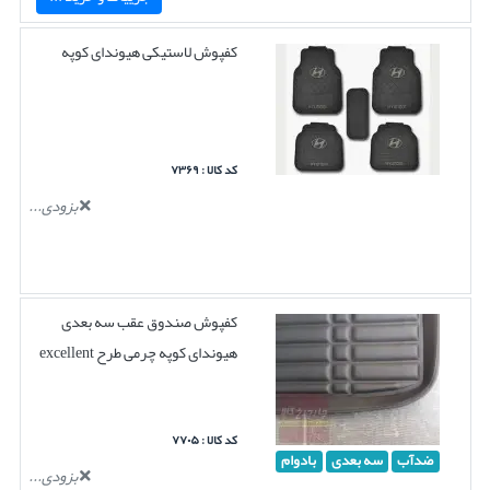
کفپوش لاستیکی هیوندای کوپه
کد کالا : ۷۳۶۹
بزودی...
کفپوش صندوق عقب سه بعدی
هیوندای کوپه چرمی طرح excellent
کد کالا : ۷۷۰۵
ضدآب
سه بعدی
بادوام
بزودی...