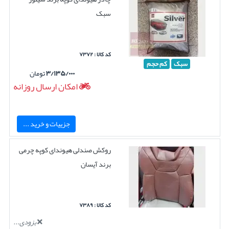
سبک
کد کالا : ۷۳۷۲
سبک
کم حجم
۳/۱۳۵/۰۰۰
تومان
امکان ارسال روزانه
جزییات و خرید ...
روکش صندلی هیوندای کوپه چرمی
برند آیسان
کد کالا : ۷۳۸۹
بزودی...