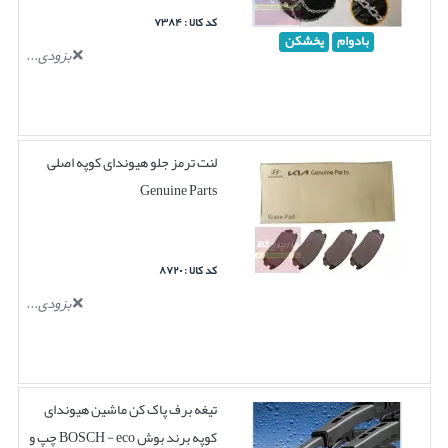
کد کالا : ۷۳۸۴
بادوام
یخشکن
بزودی...
لنت ترمز جلو هیوندای کوپه اصلی
Genuine Parts
کد کالا : ۸۷۲۰
بزودی...
تیغه برف پاک کن ماشین هیوندای
کوپه برند بوش BOSCH - eco چپ و