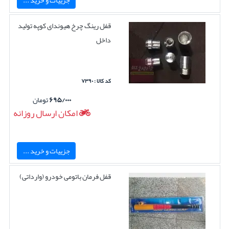
قفل رینگ چرخ هیوندای کوپه تولید
داخل
کد کالا : ۷۳۹۰
۶۹۵/۰۰۰
تومان
امکان ارسال روزانه
جزییات و خرید ...
قفل فرمان باتومی خودرو (وارداتی)