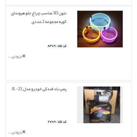
نئون 3D مناسب چراغ جلو هیوندای
کوپه مجموعه 2 عددی
کد کالا : ۸۳۸۹
بزودی...
پمپ باد فندکی خودرو مدل JL-22
کد کالا : ۲۷۸۹
بزودی...