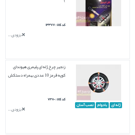
)
کد کالا : ۱۳۳۷۷
بزودی...
زنجیر چرخ ژله ای پلیمری هیوندای
کوپه قرمز 10 عددی بهمراه دستکش
کد کالا : ۷۳۸۰
ژله ای
بادوام
نصب آسان
بزودی...