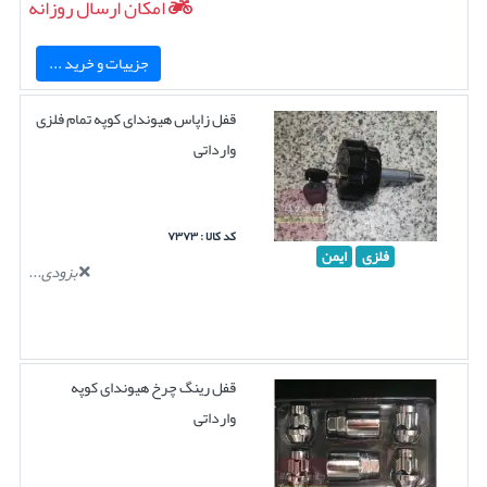
امکان ارسال روزانه
جزییات و خرید ...
قفل زاپاس هیوندای کوپه تمام فلزی
وارداتی
کد کالا : ۷۳۷۳
فلزی
ایمن
بزودی...
قفل رینگ چرخ هیوندای کوپه
وارداتی