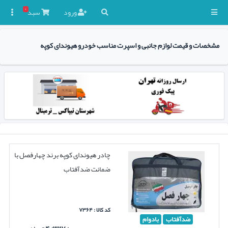
۰
ورود
سبد

مشخصات و قیمت لوازم جانبی و اسپرت مناسب خودرو هیوندای کوپه
چادر هیوندای کوپه برند چهارفصل با
ضمانت ضدآفتاب
کد کالا : ۷۳۶۴
ضدآفتاب
بادوام