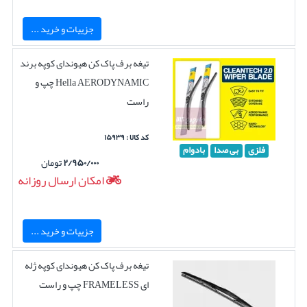
جزییات و خرید ...
تیغه برف پاک کن هیوندای کوپه برند
Hella AERODYNAMIC چپ و
راست
کد کالا : ۱۵۹۳۹
فلزی
بی صدا
بادوام
۲/۹۵۰/۰۰۰
تومان
امکان ارسال روزانه
جزییات و خرید ...
تیغه برف پاک کن هیوندای کوپه ژله
ای FRAMELESS چپ و راست