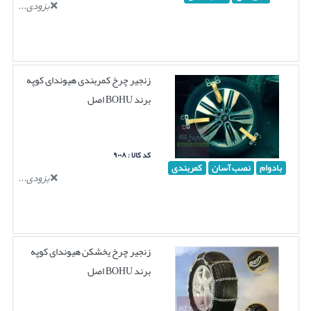
بزودی...
زنجیر چرخ کمربندی هیوندای کوپه
برند BOHU اصل
کد کالا : ۹۰۰۸
بادوام
نصب آسان
کمربندی
بزودی...
زنجیر چرخ یخشکن هیوندای کوپه
برند BOHU اصل