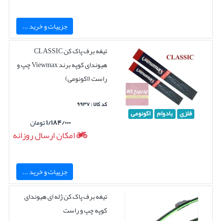
جزییات و خرید ...
تیغه برف پاک کن CLASSIC
هیوندای کوپه برند Viewmax چپ و
راست (اکونومی)
کد کالا : ۹۹۳۷
فلزی
بادوام
اکونومی
۱/۱۸۴/۰۰۰
تومان
امکان ارسال روزانه
جزییات و خرید ...
تیغه برف پاک کن ژله ای هیوندای
کوپه چپ و راست