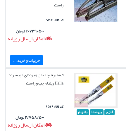
راست
کد کالا : ۷۳۸۱
۲/۷۳۹/۵۰۰
تومان
امکان ارسال روزانه
جزییات و خرید ...
تیغه برف پاک کن هیوندای کوپه برند
Hella ویتنام چپ و راست
کد کالا : ۹۵۲۶
فلزی
بی صدا
بادوام
۲/۷۵۸/۵۰۰
تومان
امکان ارسال روزانه