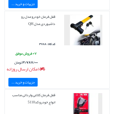
جزییات و خرید ...
قفل فرمان خودرو مدل رو
داشبوردی مدل QH
کد کالا : ۳۷۸۸
۷+ فروش موفق
۳/۷۸۷/۰۰۰
تومان
امکان ارسال روزانه
جزییات و خرید ...
قفل فرمان کلاغی وارداتی مناسب
انواع خودرو کد5110