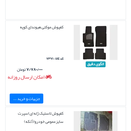
کفپوش موکتی هیوندای کوپه
کد کالا : ۷۳۷۱
الگوی دقیق
۷/۷۸۰/۰۰۰
تومان
امکان ارسال روزانه
جزییات و خرید ...
کفپوش لاستیک ژله ای اسپرت
سایزعمومی خودرو(5تکه)