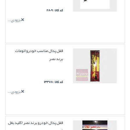
کد کالا : ۲۸۰۹
بزودی...
قفل پدال مناسب خودرو اتومات
برند نصر
کد کالا : ۱۳۳۷۸
بزودی...
قفل پدال خودرو برند نصر (کلید بغل