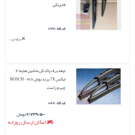
فابریکی
کد کالا : ۱۰۷۹۱
بزودی...
تیغه برف پاک کن ماشین هایما ۷
ایکس 7X برند بوش BOSCH - eco
چپ و راست
کد کالا : ۱۰۸۰۶
۲/۷۳۹/۵۰۰
تومان
امکان ارسال روزانه