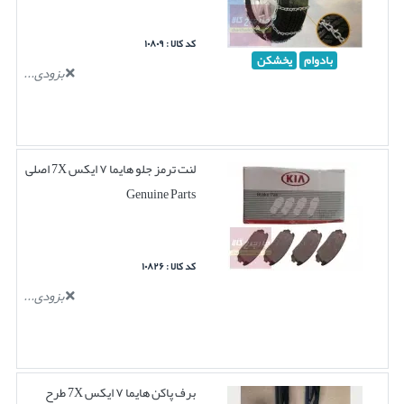
کد کالا : ۱۰۸۰۹
بادوام
یخشکن
بزودی...
لنت ترمز جلو هایما ۷ ایکس 7X اصلی
Genuine Parts
کد کالا : ۱۰۸۲۶
بزودی...
برف پاکن هایما ۷ ایکس 7X طرح