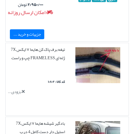
۲/۹۵۰/۰۰۰
تومان
امکان ارسال روزانه
جزییات و خرید ...
تیغه برف پاک کن هایما ۷ ایکس 7X
ژله ای FRAMELESS چپ و راست
کد کالا : ۱۰۸۰۲
بزودی...
بادگیر شیشه هایما ۷ ایکس 7X
استیل دار دست کامل 4 درب