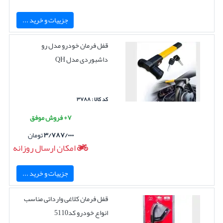
جزییات و خرید ...
قفل فرمان خودرو مدل رو
داشبوردی مدل QH
کد کالا : ۳۷۸۸
۷+ فروش موفق
۳/۷۸۷/۰۰۰
تومان
امکان ارسال روزانه
جزییات و خرید ...
قفل فرمان کلاغی وارداتی مناسب
انواع خودرو کد5110