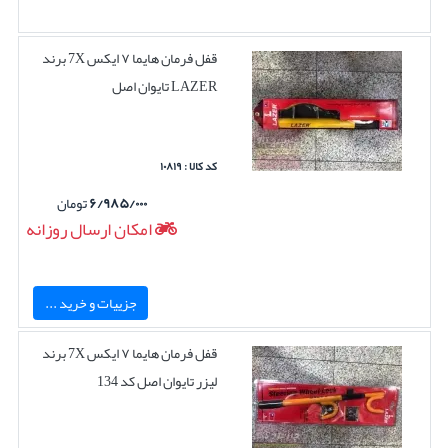
قفل فرمان هایما ۷ ایکس 7X برند
LAZER تایوان اصل
کد کالا : ۱۰۸۱۹
۶/۹۸۵/۰۰۰
تومان
امکان ارسال روزانه
جزییات و خرید ...
قفل فرمان هایما ۷ ایکس 7X برند
لیزر تایوان اصل کد 134