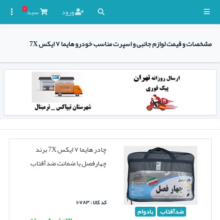
۰
ورود
سبد

مشخصات و قیمت لوازم جانبی و اسپرت مناسب خودرو هایما ۷ ایکس 7X
چادر هایما ۷ ایکس 7X برند
چهارفصل با ضمانت ضدآفتاب
کد کالا : ۱۰۷۸۳
ضدآفتاب
بادوام