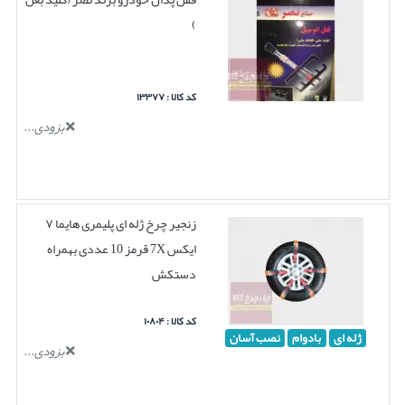
)
کد کالا : ۱۳۳۷۷
بزودی...
زنجیر چرخ ژله ای پلیمری هایما ۷
ایکس 7X قرمز 10 عددی بهمراه
دستکش
کد کالا : ۱۰۸۰۴
ژله ای
بادوام
نصب آسان
بزودی...