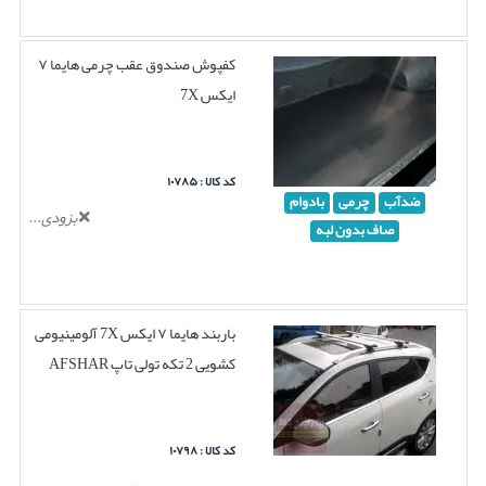
کفپوش صندوق عقب چرمی هایما ۷
ایکس 7X
کد کالا : ۱۰۷۸۵
ضدآب
چرمی
بادوام
بزودی...
صاف بدون لبه
باربند هایما ۷ ایکس 7X آلومینیومی
کشویی 2 تکه تولی تاپ AFSHAR
کد کالا : ۱۰۷۹۸