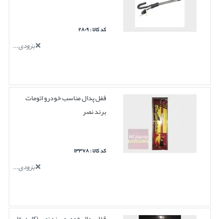
کد کالا : ۲۸۰۹
بزودی...
قفل پدال مناسب خودرو اتومات
برند نصر
کد کالا : ۱۳۳۷۸
بزودی...
قفل پدال خودرو برند نصر (کلید بغل