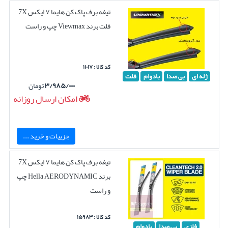
تیغه برف پاک کن هایما ۷ ایکس 7X
فلت برند Viewmax چپ و راست
کد کالا : ۱۱۰۱۷
ژله ای
بی صدا
بادوام
فلت
۳/۹۸۵/۰۰۰
تومان
امکان ارسال روزانه
جزییات و خرید ...
تیغه برف پاک کن هایما ۷ ایکس 7X
برند Hella AERODYNAMIC چپ
و راست
کد کالا : ۱۵۹۸۳
فلزی
بی صدا
بادوام