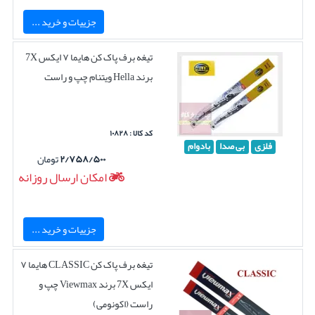
جزییات و خرید ...
تیغه برف پاک کن هایما ۷ ایکس 7X
برند Hella ویتنام چپ و راست
کد کالا : ۱۰۸۲۸
فلزی
بی صدا
بادوام
۲/۷۵۸/۵۰۰
تومان
امکان ارسال روزانه
جزییات و خرید ...
تیغه برف پاک کن CLASSIC هایما ۷
ایکس 7X برند Viewmax چپ و
راست (اکونومی)