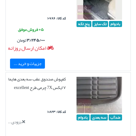
کد کالا : ۱۰۷۸۶
بادوام
تک سایز
پنج تکه
۵+ فروش موفق
۳/۲۴۵/۰۰۰
تومان
امکان ارسال روزانه
جزییات و خرید ...
کفپوش صندوق عقب سه بعدی هایما
۷ ایکس 7X چرمی طرح excellent
کد کالا : ۱۰۸۲۳
ضدآب
سه بعدی
بادوام
بزودی...