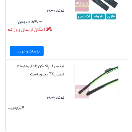
کد کالا : ۱۰۸۳۰
فلزی
بادوام
اکونومی
۱/۱۸۴/۰۰۰
تومان
امکان ارسال روزانه
جزییات و خرید ...
تیغه برف پاک کن ژله ای هایما ۷
ایکس 7X چپ و راست
کد کالا : ۱۰۸۰۳
بزودی...