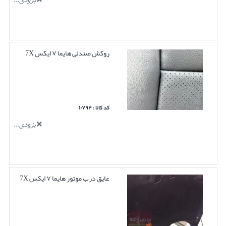
روکش صندلی هایما ۷ ایکس 7X
کد کالا : ۱۰۷۹۴
بزودی...
عایق درب موتور هایما ۷ ایکس 7X