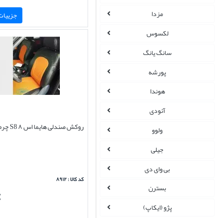
مزدا
جزییات 
لکسوس
سانگ یانگ
پورشه
هوندا
آئودی
روکش صندلی هایما اس ۸ S8 چرم برند ایپک
ولوو
جیلی
بی وای دی
کد کالا : ۸۹۱۲
بسترن
پژو (ایکاپ)