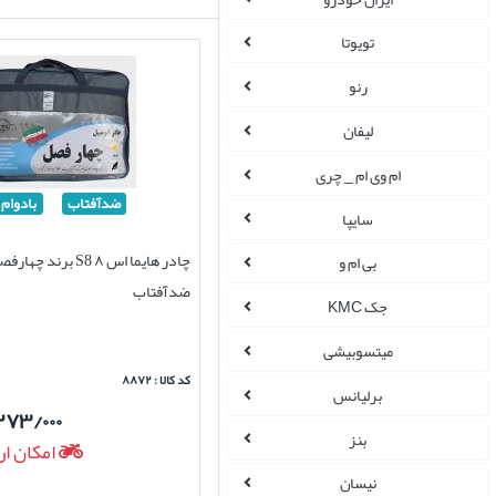
تویوتا
رنو
لیفان
ام وی ام _ چری
ضدآفتاب
بادوام
سایپا
چادر هایما اس ۸ S8 برن
بی ام و
ضدآفتاب
جک KMC
میتسوبیشی
کد کالا : ۸۸۷۲
برلیانس
۲۷۳/۰۰۰
بنز
امکان ار
نیسان