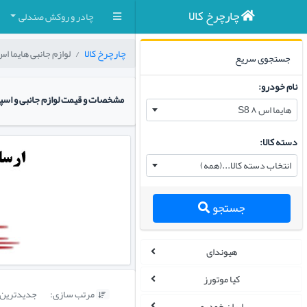
چارچرخ کالا
چادر و روکش صندلی
چارچرخ کالا
لوازم جانبی هایما اس ۸ 8
جستجوی سریع
نام خودرو:
مشخصات و قیمت لوازم جانبی و اسپرت
هایما اس ۸ S8
دسته کالا:
انتخاب دسته کالا...(همه)
جستجو
هیوندای
کیا موتورز
مرتب سازی:
جدیدترین

ایران خودرو