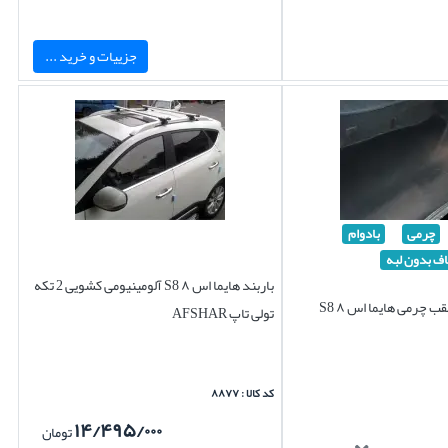
جزییات و خرید ...
چرمی
بادوام
ف بدون لبه
باربند هایما اس ۸ S8 آلومینیومی کشویی 2 تکه
چرمی هایما اس ۸ S8
تولی تاپ AFSHAR
کد کالا : ۸۸۷۷
۱۴/۴۹۵/۰۰۰
تومان