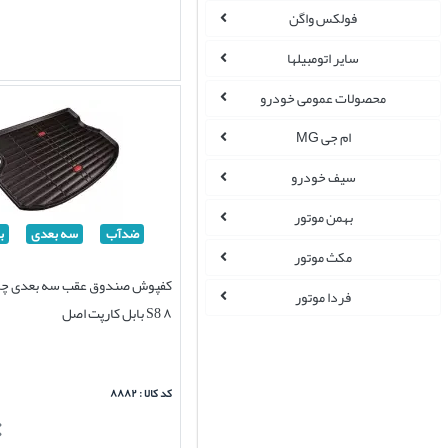
فولکس واگن
سایر اتومبیلها
محصولات عمومی خودرو
ام جی MG
سیف خودرو
بهمن موتور
ضدآب
سه بعدی
ب
مکث موتور
کفپوش صندوق عقب سه بعدی چرم
فردا موتور
۸ S8 بابل کارپت اصل
کد کالا : ۸۸۸۲