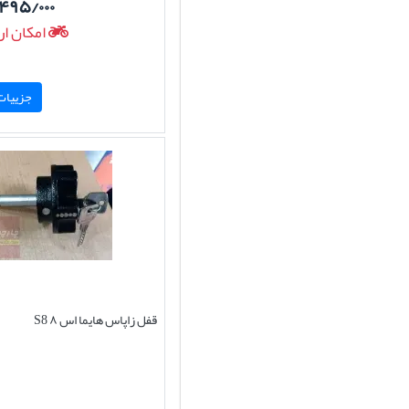
۴۹۵/۰۰۰
امکان ار
جزییات 
قفل زاپاس هایما اس ۸ S8