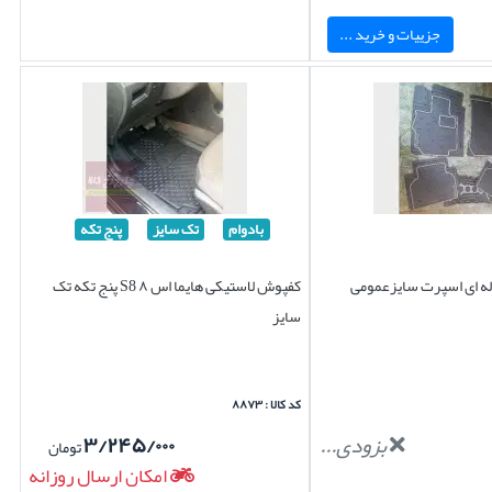
جزییات و خرید ...
بادوام
تک سایز
پنج تکه
ه ای اسپرت سایزعمومی
کفپوش لاستیکی هایما اس ۸ S8 پنج تکه تک
سایز
کد کالا : ۸۸۷۳
بزودی...
۳/۲۴۵/۰۰۰
تومان
امکان ارسال روزانه