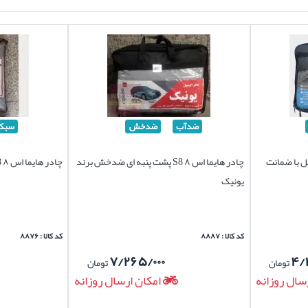
ضدآب
ضدخش
سبک
د چهارفصل با ضمانت
چادر هایما اس ۸ S8 پشت پنبه ای ضدخش برند
چادر هایما اس ۸ S8 برند سیلور سبک
یونیک
کد کالا : ۸۸۸۷
کد کالا : ۸۸۷۶
۷/۲۶۵/۰۰۰
۴/
تومان
تومان
سال روزانه
امکان ارسال روزانه