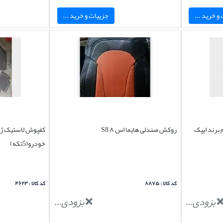
و خرید ...
جزییات و خرید ...
روکش صندلی هایما اس ۸ S8
کفپوش لاستیک ژل
خودرو(5تکه)
کد کالا : ۸۸۷۵
کد کالا : ۴۶۲۳
بزودی...
بزودی...