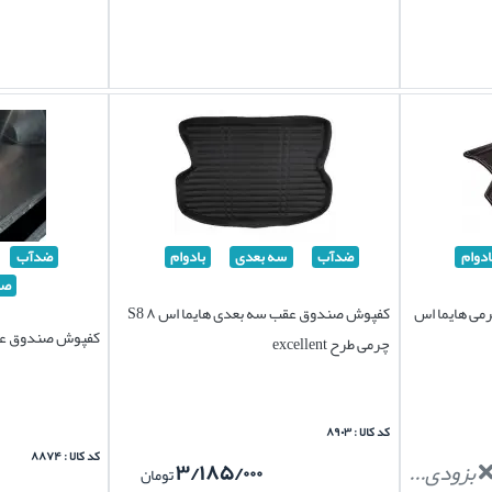
ادوام
ضدآب
سه بعدی
بادوام
ضدآب
صا
ی هایما اس
کفپوش صندوق عقب سه بعدی هایما اس ۸ S8
کفپوش صندوق عقب 
چرمی طرح excellent
کد کالا : ۸۹۰۳
کد کالا : ۸۸۷۴
بزودی...
۳/۱۸۵/۰۰۰
تومان