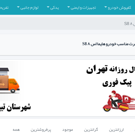
کفپوش خودرو
تجهیزات و ایمنی
یدکی
لوازم جانبی
تفریح
S
 مناسب خودرو هایما اس ۸ S8
ارزانترین
گرانترین
موجود
پرفروشترین
همه