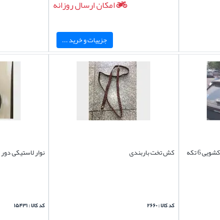
امکان ارسال روزانه
جزییات و خرید ...
باربند هایما اس ۸ S8 آلومینیومی کشویی 6 تکه
کش تخت باربندی
نوار لاستیکی دور 
کد کالا : ۲۶۶۰
کد کالا : ۱۵۴۳۱