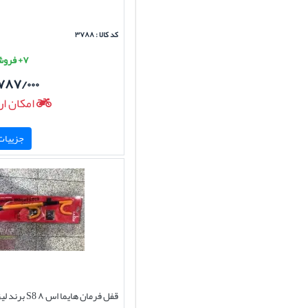
کد کالا : ۳۷۸۸
۷+ فروش موفق
۷۸۷/۰۰۰
امکان ار
جزییات 
قفل فرمان هایما 