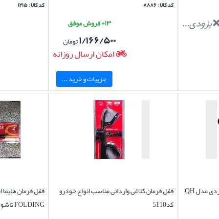
کد کالا : ۸۸۸۶
کد کالا : ۱۲۱۵
بزودی...
۱۳+ فروش موفق
۱/۱۶۶/۵۰۰
تومان
امکان ارسال روزانه
جزییات و خرید ...
ی مدل QH
قفل فرمان کلاغی وارداتی مناسب انواع خودرو
کد5110
FOLDING تاشو