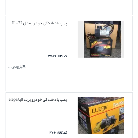
پمپ باد فندکی خودرو مدل JL-22
کد کالا : ۲۷۸۹
بزودی...
پمپ باد فندکی خودرو برند الپا elepa
کد کالا : ۲۷۹۰