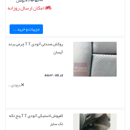
۳/۹۴۵/۰۰۰
تومان
امکان ارسال روزانه
جزییات و خرید ...
روکش صندلی آئودی T T چرمی برند
آیسان
کد کالا : ۵۵۸۲
بزودی...
کفپوش لاستیکی آئودی T T پنج تکه
تک سایز