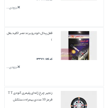
بزودی...
قفل پدال خودرو برند نصر (کلید بغل
)
کد کالا : ۱۳۳۷۷
بزودی...
زنجیر چرخ ژله ای پلیمری آئودی T T
قرمز 10 عددی بهمراه دستکش