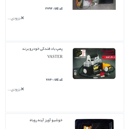
کد کالا : ۲۷۹۲
بزودی...
پمپ باد فندکی خودرو برند
VASTER
کد کالا : ۷۸۲۰
بزودی...
خوشبو آویز آینه روباه