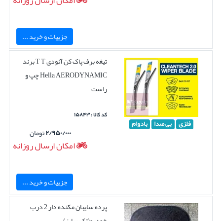
امکان ارسال روزانه
جزییات و خرید ...
تیغه برف پاک کن آئودی T T برند
Hella AERODYNAMIC چپ و
راست
کد کالا : ۱۵۸۴۳
فلزی
بی صدا
بادوام
۲/۹۵۰/۰۰۰
تومان
امکان ارسال روزانه
جزییات و خرید ...
پرده سایبان مکنده دار 2 درب
خودرو(تک سایز)