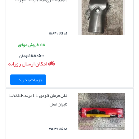
کد کالا : ۱۵۸۴
۱۸+ فروش موفق
۱۵۸/۵۰۰
تومان
امکان ارسال روزانه
جزییات و خرید ...
قفل فرمان آئودی T T برند LAZER
تایوان اصل
کد کالا : ۷۵۰۳