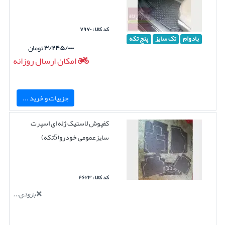
کد کالا : ۷۹۷۰
بادوام
تک سایز
پنج تکه
۳/۲۴۵/۰۰۰
تومان
امکان ارسال روزانه
جزییات و خرید ...
کفپوش لاستیک ژله ای اسپرت
سایزعمومی خودرو(5تکه)
کد کالا : ۴۶۲۳
بزودی...