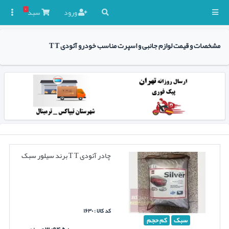
۰
ورود
سبد

مشخصات و قیمت لوازم جانبی و اسپرت مناسب خودرو آئودی T T
چادر آئودی T T برند سیلور سبک
کد کالا : ۱۶۳۰
سبک
کم حجم