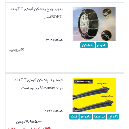
زنجیر چرخ یخشکن آئودی T T برند
BOHU اصل
کد کالا : ۳۹۱۸
بادوام
یخشکن
بزودی...
تیغه برف پاک کن آئودی T T فلت
برند Viewmax چپ و راست
کد کالا : ۹۷۴۹
ژله ای
بی صدا
بادوام
فلت
۳/۹۸۵/۰۰۰
تومان