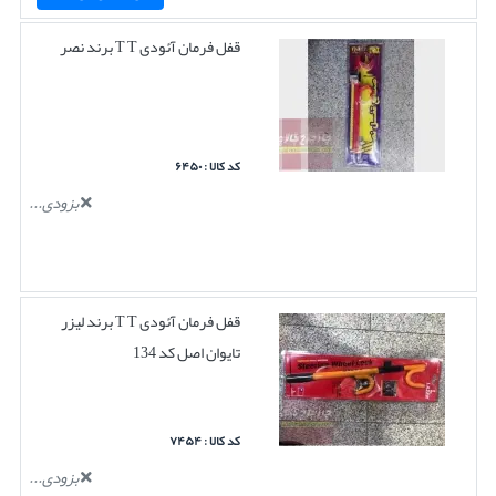
قفل فرمان آئودی T T برند نصر
کد کالا : ۶۴۵۰
بزودی...
قفل فرمان آئودی T T برند لیزر
تایوان اصل کد 134
کد کالا : ۷۴۵۴
بزودی...