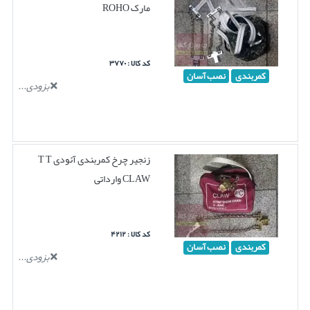
مارک ROHO
کد کالا : ۳۷۷۰
کمربندی
نصب آسان
بزودی...
زنجیر چرخ کمربندی آئودی T T
CLAW وارداتی
کد کالا : ۴۲۱۲
کمربندی
نصب آسان
بزودی...