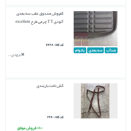
کفپوش صندوق عقب سه بعدی
آئودی T T چرمی طرح excellent
کد کالا : ۷۶۲۸
ضدآب
سه بعدی
بادوام
بزودی...
کش تخت باربندی
کد کالا : ۲۶۶۰
۱۰۰+ فروش موفق