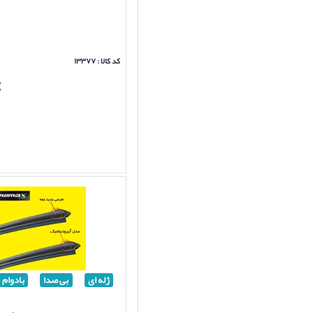
کد کالا : ۱۳۳۷۷
ژله ای
بی صدا
بادوام