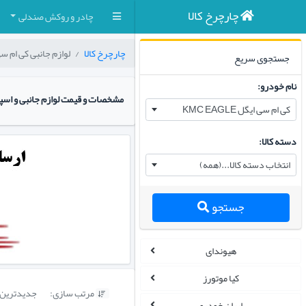
چارچرخ کالا
چادر و روکش صندلی
چارچرخ کالا
لوازم جانبی کی ام سی ایگل 
جستجوی سریع
نام خودرو:
مشخصات و قیمت لوازم جانبی و اسپرت م
کی ام سی ایگل KMC EAGLE
دسته کالا:
انتخاب دسته کالا...(همه)
جستجو
هیوندای
کیا موتورز
مرتب سازی:
جدیدترین

ایران خودرو