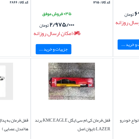
کد کالا : ۱۲۱۵
کد کالا : ۲۸۶۶
۶
۳۵+ فروش موفق
تومان
سال روزانه
۲/۹۷۵/۰۰۰
تومان
امکان ارسال روزانه
و خرید ...
جزییات و خرید ...
نواع خودرو
قفل فرمان کی ام سی ایگل KMC EAGLE برند
قفل فرمان به پدا
LAZER تایوان اصل
ها(مدل عصایی )