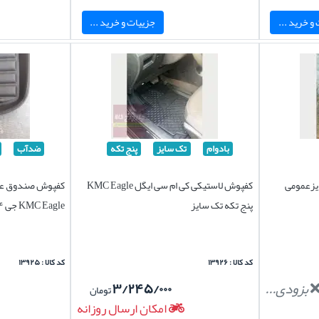
و خرید ...
جزییات و خرید ...
بادوام
تک سایز
پنج تکه
ضدآب
یزعمومی
کفپوش لاستیکی کی ام سی ایگل KMC Eagle
کفپوش صندوق عق
پنج تکه تک سایز
KMC Eagle جی ۴ چرمی طرح excellent
کد کالا : ۱۳۹۲۶
کد کالا : ۱۳۹۲۵
بزودی...
۳/۲۴۵/۰۰۰
تومان
امکان ارسال روزانه