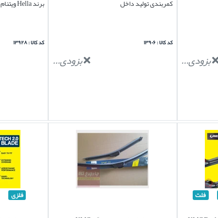
کمربندی تولید داخل
برند Hella ویتنام چپ و راست
کد کالا : ۱۳۹۰۶
کد کالا : ۱۳۹۲۸
بزودی...
بزودی...
فلت
فلزی