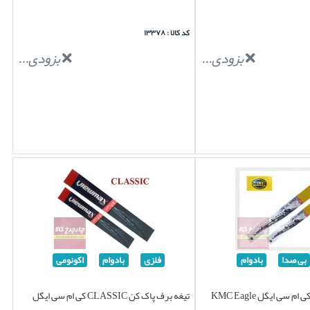
کد کالا : ۱۳۳۷۸
بزودی...
بزودی...
بی صدا
بادوام
فلزی
بادوام
اکونومی
تیغه برف پاک کن کی ام سی ایگل KMC Eagle
تیغه برف پاک کن CLASSIC کی ام سی ایگل