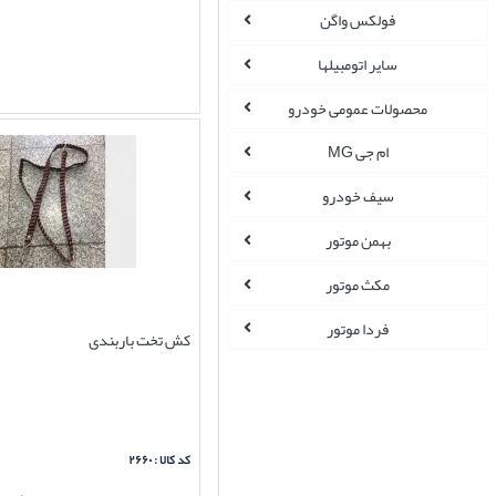
فولکس واگن
سایر اتومبیلها
محصولات عمومی خودرو
ام جی MG
سیف خودرو
بهمن موتور
مکث موتور
فردا موتور
کش تخت باربندی
کد کالا : ۲۶۶۰