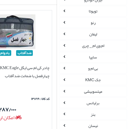
تویوتا
رنو
لیفان
ام وی ام _ چری
ضدآفتاب
بادوام
سایپا
بی ام و
چهارفصل با ضمانت ضدآفتاب
جک KMC
میتسوبیشی
کد کالا : ۱۳۸۹۹
برلیانس
۲۸۷/۰۰۰
بنز
امکان ار
نیسان