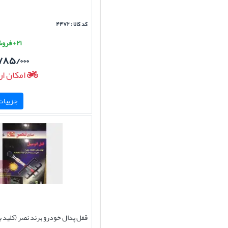
کد کالا : ۴۴۷۲
۲۱+ فروش موفق
۷۸۵/۰۰۰
امکان ار
جزییات 
قفل پدال خودرو برند نصر (کلید ب