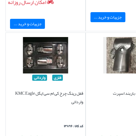
امکان ارسال روزانه
جزییات و خرید ...
جزییات و خرید ...
فلزی
وارداتی
باربند اسپرت
قفل رینگ چرخ کی ام سی ایگل KMC Eagle
وارداتی
کد کالا : ۱۳۸۹۶