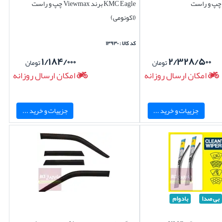
KMC Eagle برند Viewmax چپ و راست
(اکونومی)
کد کالا : ۱۳۹۳۰
۱/۱۸۴/۰۰۰
۲/۳۲۸/۵۰۰
تومان
تومان
امکان ارسال روزانه
امکان ارسال روزانه
جزییات و خرید ...
جزییات و خرید ...
بی صدا
بادوام