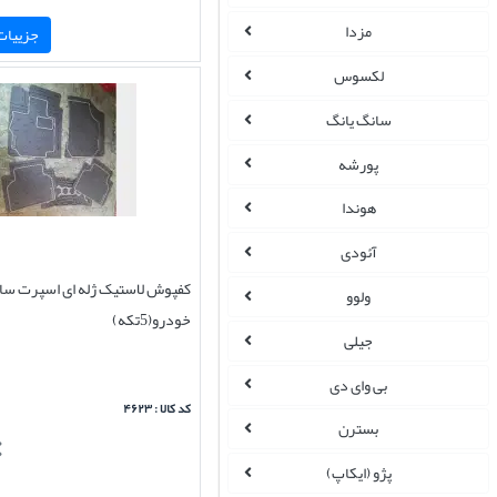
مزدا
جزییات 
لکسوس
سانگ یانگ
پورشه
هوندا
آئودی
کفپوش لاستیک ژله ای اسپرت سا
ولوو
خودرو(5تکه)
جیلی
بی وای دی
کد کالا : ۴۶۲۳
بسترن
پژو (ایکاپ)