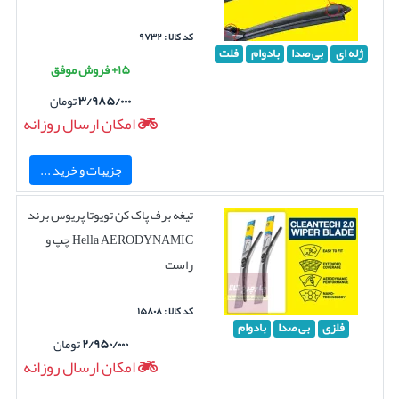
کد کالا : ۹۷۳۲
ژله ای
بی صدا
بادوام
فلت
۱۵+ فروش موفق
۳/۹۸۵/۰۰۰
تومان
امکان ارسال روزانه
جزییات و خرید ...
تیغه برف پاک کن تویوتا پریوس برند
Hella AERODYNAMIC چپ و
راست
کد کالا : ۱۵۸۰۸
فلزی
بی صدا
بادوام
۲/۹۵۰/۰۰۰
تومان
امکان ارسال روزانه