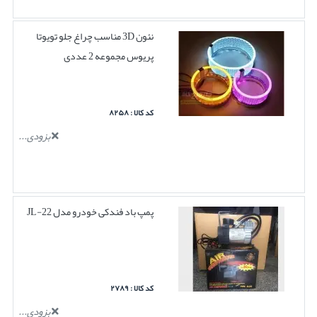
نئون 3D مناسب چراغ جلو تویوتا
پریوس مجموعه 2 عددی
کد کالا : ۸۲۵۸
بزودی...
پمپ باد فندکی خودرو مدل JL-22
کد کالا : ۲۷۸۹
بزودی...