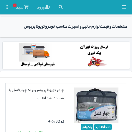
۰
ورود
سبد

مشخصات و قیمت لوازم جانبی و اسپرت مناسب خودرو تویوتا پریوس
چادر تویوتا پریوس برند چهارفصل با
ضمانت ضدآفتاب
کد کالا : ۰۶۰۵
ضدآفتاب
بادوام