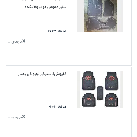
سایزعمومی خودرو(5تکه)
کد کالا : ۴۶۲۳
بزودی...
کفپوش لاستیکی تویوتا پریوس
کد کالا : ۰۶۳۶
بزودی...