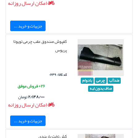
امکان ارسال روزانه
جزییات و خرید ...
کفپوش صندوق عقب چرمی تویوتا
پریوس
کد کالا : ۰۶۴۹
ضدآب
چرمی
بادوام
۲۶+ فروش موفق
صاف بدون لبه
۲/۱۴۸/۰۰۰
تومان
امکان ارسال روزانه
جزییات و خرید ...
کش تخت باربندی