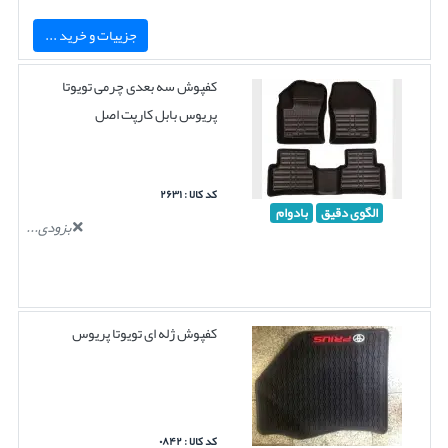
جزییات و خرید ...
کفپوش سه بعدی چرمی تویوتا
پریوس بابل کارپت اصل
کد کالا : ۲۶۳۱
الگوی دقیق
بادوام
بزودی...
کفپوش ژله ای تویوتا پریوس
کد کالا : ۰۸۴۲