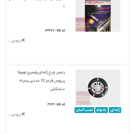
)
کد کالا : ۱۳۳۷۷
بزودی...
زنجیر چرخ ژله ای پلیمری تویوتا
پریوس قرمز 10 عددی بهمراه
دستکش
کد کالا : ۳۱۷۹
ژله ای
بادوام
نصب آسان
بزودی...