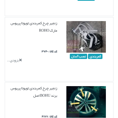
زنجیر چرخ کمربندی تویوتا پریوس
مارک ROHO
کد کالا : ۳۷۴۰
کمربندی
نصب آسان
بزودی...
زنجیر چرخ کمربندی تویوتا پریوس
برند BOHU اصل
کد کالا : ۴۱۷۷