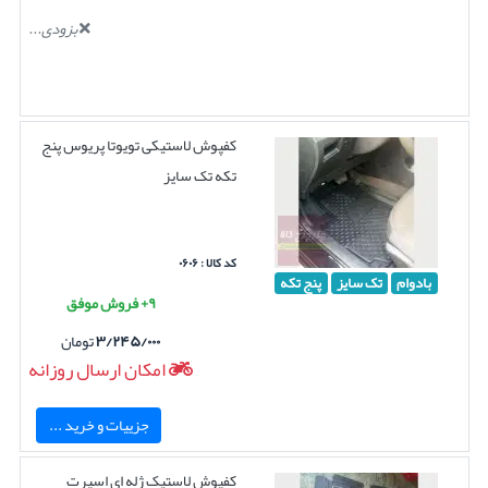
بزودی...
کفپوش لاستیکی تویوتا پریوس پنج
تکه تک سایز
کد کالا : ۰۶۰۶
بادوام
تک سایز
پنج تکه
۹+ فروش موفق
۳/۲۴۵/۰۰۰
تومان
امکان ارسال روزانه
جزییات و خرید ...
کفپوش لاستیک ژله ای اسپرت