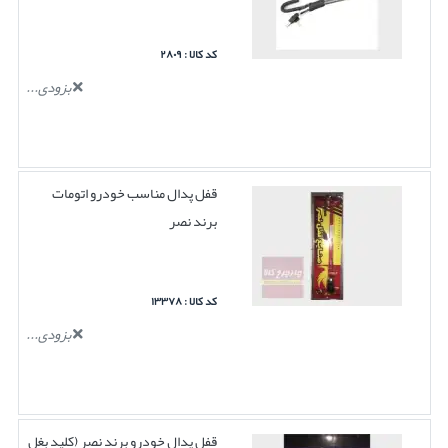
کد کالا : ۲۸۰۹
بزودی...
قفل پدال مناسب خودرو اتومات
برند نصر
کد کالا : ۱۳۳۷۸
بزودی...
قفل پدال خودرو برند نصر (کلید بغل