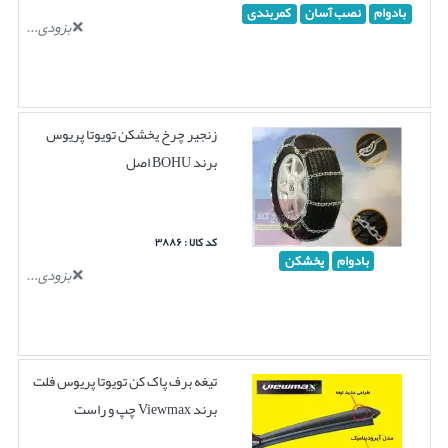
بادوام
نصب آسان
کمربندی
بزودی...
زنجیر چرخ یخشکن تویوتا پریوس
برند BOHU اصل
کد کالا : ۳۸۸۶
بادوام
یخشکن
بزودی...
تیغه برف پاک کن تویوتا پریوس فلت
برند Viewmax چپ و راست