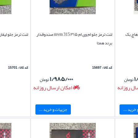
نت ترمز جلو ام وی ام ۳۱۵ mvm 315 هاچ بک
لنت ترمز جلو ام وی ام ۳۱۵ mvm 315 صندوقدار
لنت ترمز جلو لیفان ایکس ۶۰ 0
برند همتا
کد کالا : 15697
کد کالا : 15701
۱/۹۸۵/۰۰۰
۱
تومان
تومان
ال روزانه
امکان ارسال روزانه
خرید ...
جزییات و خرید ...