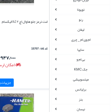
تویوتا
رنو
لنت ترمز جلو هاوال اچ ۲ h2 الیکسام
لیفان
ام وی ام _ چری
کد کالا : 15707
سایپا
/۹۴۷/۰۰۰
بی ام و
امکان ارس
جک KMC
میتسوبیشی
جزییات و 
برلیانس
بنز
نیسان