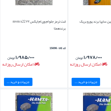
ن سایپا برند یورو بریک
لنت ترمز جلو ام وی ام ایکس ۲۲ mvm x22
برندهمتا
کد کالا : 15696
۱/۹۸۵/۰۰۰
۱/۹۷۸/۰۰۰
تومان
تومان
امکان ارسال روزانه
امکان ارسال روزانه
جزییات و خرید ...
جزییات و خرید ...