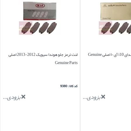
لنت ترمز جلو هیوندای i10 آی ۱۰ اصلی Genuine
لنت ترمز جلو هوندا سیویک 2012-2013 اصلی
Genuine Parts
کد کالا : 9380
بزودی...
بزودی...