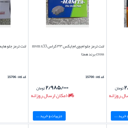
لنت ترمز جلو ام وی ام ایکس ۳۳ کراس mvm x33
لنت ترمز جلو هایما اس ۷ S7 برند 
cross برند همتا
کد کالا : 15700
کد کالا : 15706
۲/۹۸۵/۰۰۰
۲
تومان
تومان
ال روزانه
امکان ارسال روزانه
خرید ...
جزییات و خرید ...