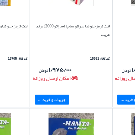
لنت ترمزجلو کیا سراتو سایپا (سراتو 2000) برند
لنت ترمز جلو شاهی
مریت
کد کالا : 15691
کد کالا : 15705
۱/۹۷۵/۰۰۰
۱
تومان
تومان
ال روزانه
امکان ارسال روزانه
خرید ...
جزییات و خرید ...