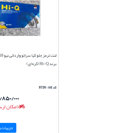
برند Hi-Q (کره ای)
کد کالا : 8726
/۸۵۰/۰۰۰
امکان ارس
جزییات و 