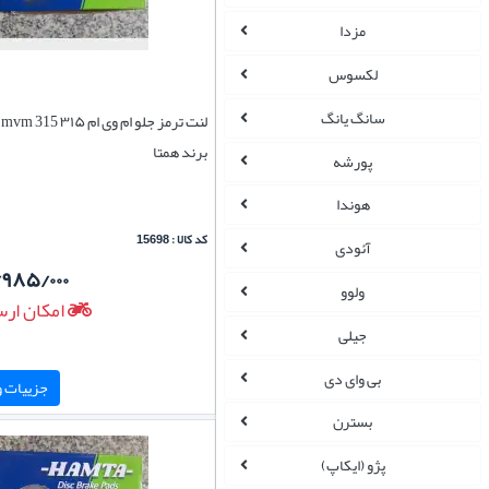
مزدا
لکسوس
سانگ یانگ
ل
برند همتا
پورشه
هوندا
کد کالا : 15698
آئودی
/۹۸۵/۰۰۰
ولوو
امکان ارس
جیلی
بی وای دی
جزییات و 
بسترن
پژو (ایکاپ)