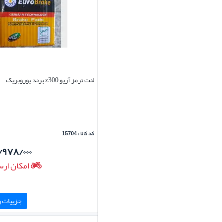
لنت ترمز آریو z300 برند یوروبریک
کد کالا : 15704
/۹۷۸/۰۰۰
امکان ارس
جزییات و 