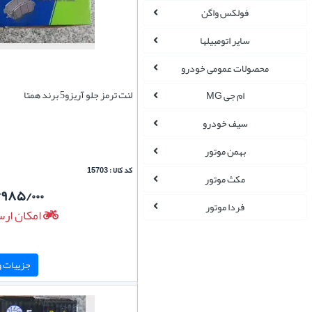
فولکس واگن
سایر اتومبیلها
محصولات عمومی خودرو
لنت ترمز جلو آریزو5 برند همتا
ام جی MG
سیف خودرو
بهمن موتور
کد کالا : 15703
مکث موتور
/۹۸۵/۰۰۰
فردا موتور
امکان ارس
جزییات و 