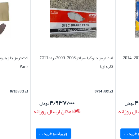
لنت ترمز جلو کیا سراتو وارداتی نیو 2018-2014
لنت ترمز جلو کیا سراتو 2008-2009 برندCTR
(کره ای)
Parts
کد کالا : 8734
کد کالا : 8718
۴/۹۳۷/۰۰۰
۴
تومان
تومان
ال روزانه
امکان ارسال روزانه
خرید ...
جزییات و خرید ...