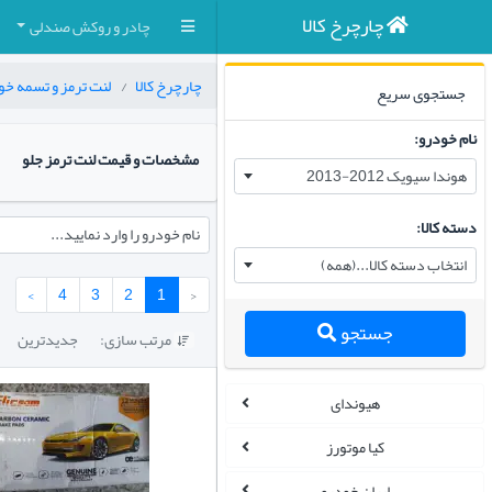
چارچرخ کالا
چادر و روکش صندلی
چارچرخ کالا
لنت ترمز و تسمه خو
جستجوی سریع
نام خودرو:
مشخصات و قیمت لنت ترمز جلو
هوندا سیویک 2012-2013
دسته کالا:
نام خودرو را وارد نمایید...
انتخاب دسته کالا...(همه)
›
4
3
2
1
‹
جستجو
مرتب سازی:
جدیدترین

هیوندای
کیا موتورز
ایران خودرو