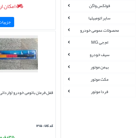
امکان ار
فولکس واگن
سایر اتومبیلها
جزییات 
محصولات عمومی خودرو
ام جی MG
سیف خودرو
بهمن موتور
مکث موتور
فردا موتور
قفل فرمان باتومی خودرو (وارداتی
کد کالا : ۱۲۱۵
۳۵+ فروش موفق