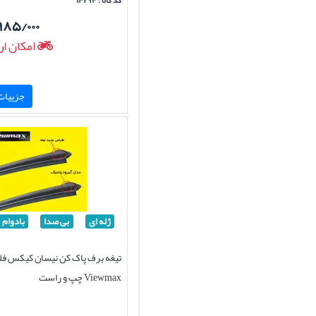
کد کالا : ۱۴۲۹۴
۹۸۵/۰۰۰
امکان ار
جزییات 
ژله ای
بی صدا
بادوام
تیغه برف پاک کن نیسان کیکس فل
Viewmax چپ و راست