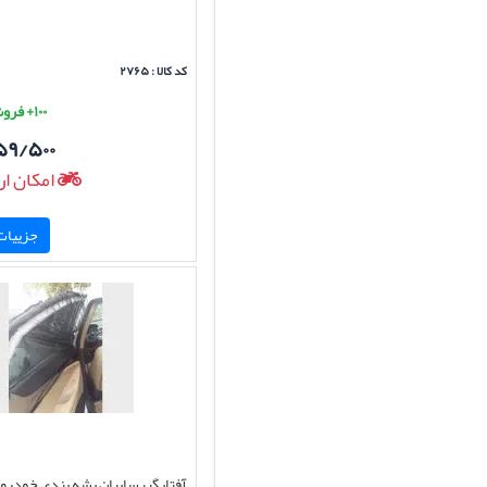
کد کالا : ۲۷۶۵
۱۰۰+ فروش موفق
۵۹/۵۰۰
امکان ار
جزییات 