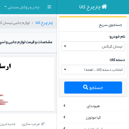
چارچرخ کالا
چادر و روکش صندلی
چارچرخ کالا
لوازم جانبی نیسان 
جستجوی سریع
نام خودرو:
مشخصات و قیمت لوازم جانبی و ا
نیسان کیکس
دسته کالا:
انتخاب دسته کالا...(همه)
جستجو
هیوندای
کیا موتورز
مرتب سازی:
جدیدترین

ایران خودرو