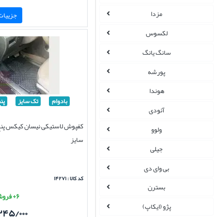
مزدا
جزییات 
لکسوس
سانگ یانگ
پورشه
هوندا
بادوام
تک سایز
پن
آئودی
کفپوش لاستیکی نیسان کیکس پنج
ولوو
سایز
جیلی
بی وای دی
کد کالا : ۱۴۲۷۱
بسترن
۶+ فروش موفق
پژو (ایکاپ)
۲۴۵/۰۰۰