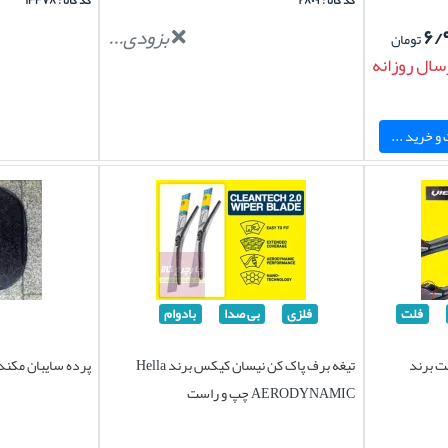
کد کالا : ۲۸۰۹
کد کالا : ۱۳۳۷۸
۶/
بزودی...
تومان
سال روزانه
و خرید ...
فلت
فلزی
بی صدا
بادوام
ت برند
تیغه برف پاک کن نیسان کیکس برند Hella
پرده سایبان مکنده دار 2 درب خودر
AERODYNAMIC چپ و راست