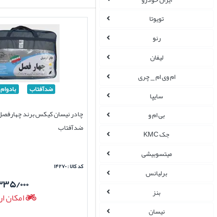
تویوتا
رنو
لیفان
ام وی ام _ چری
ضدآفتاب
بادوام
سایپا
چادر نیسان کیکس برند چهارفصل
بی ام و
ضدآفتاب
جک KMC
میتسوبیشی
کد کالا : ۱۴۲۷۰
برلیانس
۳۳۵/۰۰۰
بنز
امکان ار
نیسان