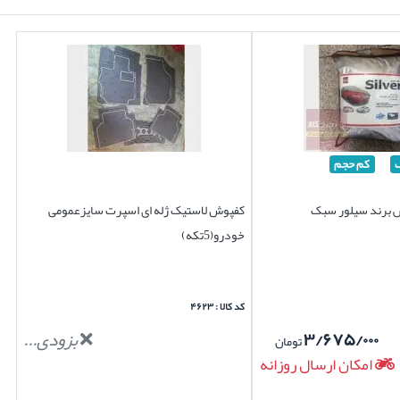
کم حجم
 برند سیلور سبک
کفپوش لاستیک ژله ای اسپرت سایزعمومی
خودرو(5تکه)
کد کالا : ۴۶۲۳
۳/۶۷۵/۰۰۰
بزودی...
تومان
امکان ارسال روزانه