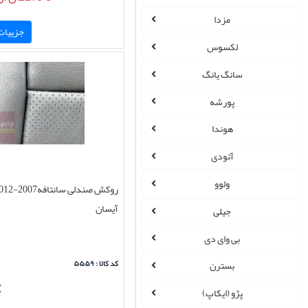
مزدا
جزییات 
لکسوس
سانگ یانگ
پورشه
هوندا
آئودی
ولوو
آیسان
جیلی
بی وای دی
کد کالا : ۵۵۵۹
بسترن
پژو (ایکاپ)