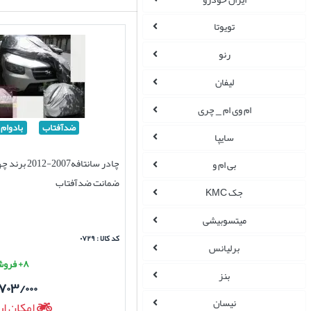
تویوتا
رنو
لیفان
ام وی ام _ چری
ضدآفتاب
بادوام
سایپا
چادر سانتافه2007-
بی ام و
ضمانت ضدآفتاب
جک KMC
میتسوبیشی
کد کالا : ۰۷۲۹
برلیانس
۸+ فروش موفق
بنز
۷۰۳/۰۰۰
نیسان
امکان ار