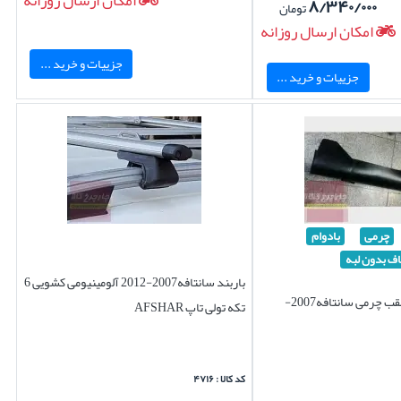
امکان ارسال روزانه
۸/۳۴۰/۰۰۰
تومان
امکان ارسال روزانه
جزییات و خرید ...
جزییات و خرید ...
چرمی
بادوام
ف بدون لبه
باربند سانتافه2007-2012 آلومینیومی کشویی 6
کفپوش صندوق عقب چرمی سانتافه2007-
تکه تولی تاپ AFSHAR
کد کالا : ۴۷۱۶