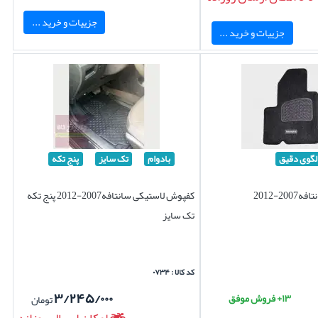
جزییات و خرید ...
جزییات و خرید ...
لگوی دقیق
بادوام
تک سایز
پنج تکه
2-2012
کفپوش لاستیکی سانتافه2007-2012 پنج تکه
تک سایز
کد کالا : ۰۷۳۴
۳/۲۴۵/۰۰۰
۱۳+ فروش موفق
تومان