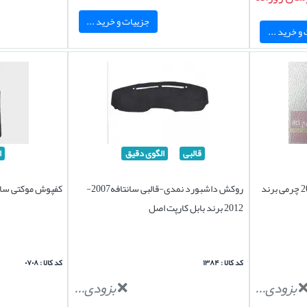
جزییات و خرید ...
و خرید ...
قالبی
الگوی دقیق
ا
روکش صندلی سانتافه2007-2012 چرمی برند
روکش داشبورد نمدی-قالبی سانتافه2007-
کفپوش موکتی سانتافه007
2012 برند بابل کارپت اصل
کد کالا : ۱۳۸۴
کد کالا : ۰۷۰۸
بزودی...
بزودی...