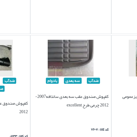
ضدآب
سه بعدی
بادوام
ضدآب
صا
یزعمومی
کفپوش صندوق عقب سه بعدی سانتافه2007-
2012 چرمی طرح excellent
2012
کد کالا : ۷۶۰۷
کد کالا : ۰۷۳۳