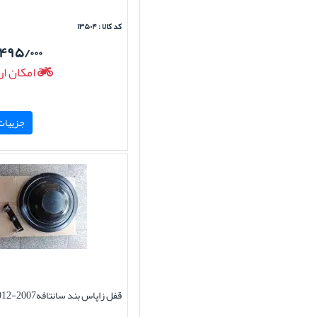
کد کالا : ۱۳۵۰۴
۴۹۵/۰۰۰
امکان ار
جزییات 
قفل زاپاس بند سانتافه2007-2012