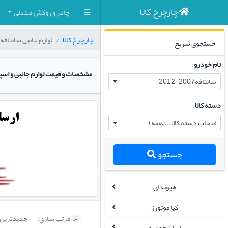
چارچرخ کالا
چادر و روکش صندلی
چارچرخ کالا
لوازم جانبی سانتافه2007-2012
جستجوی سریع
نام خودرو:
مشخصات و قیمت لوازم جانبی و اسپرت مناسب خودرو 
سانتافه2007-2012
دسته کالا:
انتخاب دسته کالا...(همه)
جستجو
هیوندای
کیا موتورز
مرتب سازی:
جدیدترین

ایران خودرو