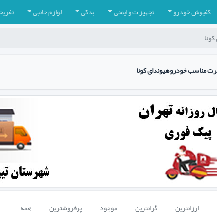
کفپوش خودرو
تجهیزات و ایمنی
یدکی
لوازم جانبی
تفریح
کونا
رت مناسب خودرو هیوندای کونا
ارزانترین
گرانترین
موجود
پرفروشترین
همه