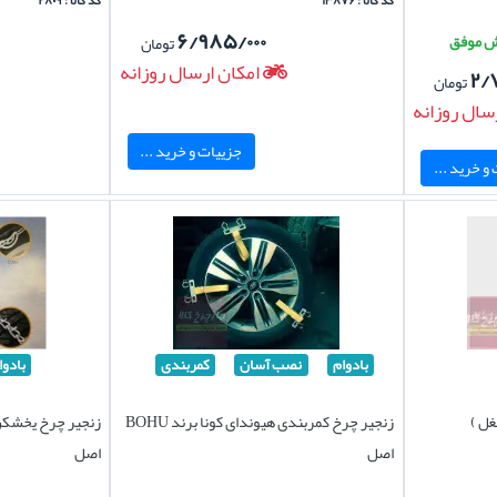
کد کالا : ۱۳۸۷۶
کد کالا : ۲۸۰۹
۶/۹۸۵/۰۰۰
تومان
امکان ارسال روزانه
۲/
تومان
سال روزانه
جزییات و خرید ...
و خرید ...
بادوام
نصب آسان
کمربندی
بادوا
غل )
زنجیر چرخ کمربندی هیوندای کونا برند BOHU
اصل
اصل