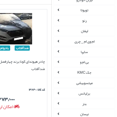
تویوتا
رنو
لیفان
ام وی ام _ چری
ضدآفتاب
بادوام
سایپا
چادر هیوندای کونا برند چهارفصل
بی ام و
ضدآفتاب
جک KMC
میتسوبیشی
کد کالا : ۱۳۸۴۰
برلیانس
۲۷۳/۰۰۰
بنز
امکان ار
نیسان