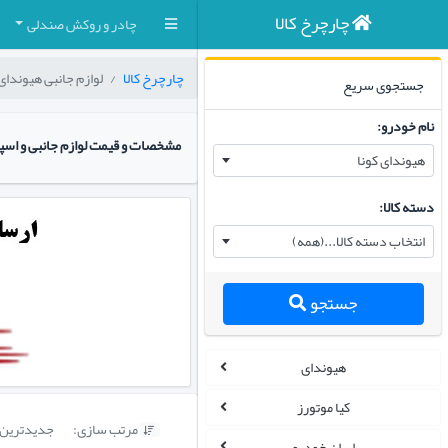
چارچرخ کالا
چادر و روکش صندلی
چارچرخ کالا
لوازم جانبی هیوندای 
جستجوی سریع
نام خودرو:
مشخصات و قیمت لوازم جانبی و اسپ
هیوندای کونا
دسته کالا:
انتخاب دسته کالا...(همه)
جستجو
هیوندای
کیا موتورز
مرتب سازی:
جدیدترین

ایران خودرو