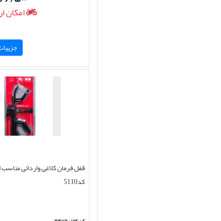
امکان ار
جزییات 
قفل فرمان کلاغی وارداتی مناسب ا
کد5110