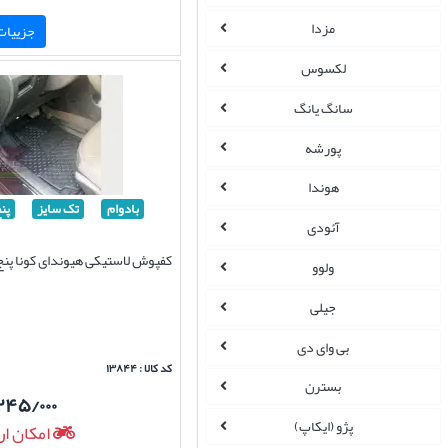
مزدا
جزییات 
لکسوس
سانگ یانگ
پورشه
هوندا
بادوام
تک سایز
پن
آئودی
کفپوش لاستیکی هیوندای کونا پنج
ولوو
جیلی
بی وای دی
کد کالا : ۱۳۸۴۴
بسترن
۲۴۵/۰۰۰
پژو (ایکاپ)
امکان ار