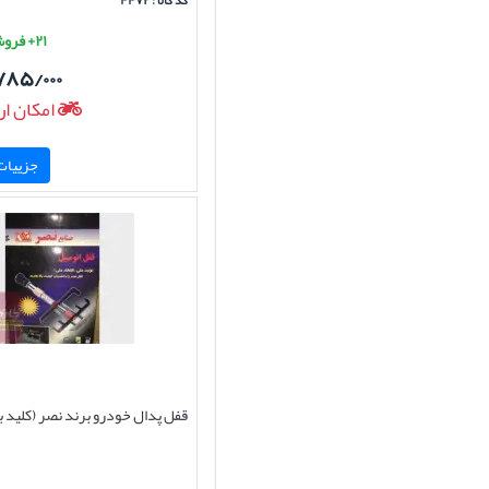
کد کالا : ۴۴۷۲
۲۱+ فروش موفق
۷۸۵/۰۰۰
امکان ار
جزییات 
قفل پدال خودرو برند نصر (کلید ب