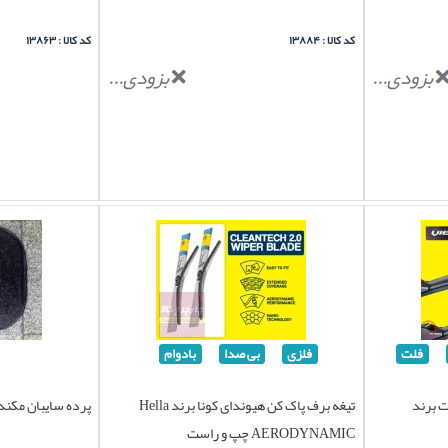
کد کالا : ۱۳۸۸۴
کد کالا : ۱۳۸۶۳
بزودی...
بزودی...
فلت
فلزی
بی صدا
بادوام
ت برند
تیغه برف پاک کن هیوندای کونا برند Hella
پرده سایبان مکنده دار 2 درب خودر
AERODYNAMIC چپ و راست