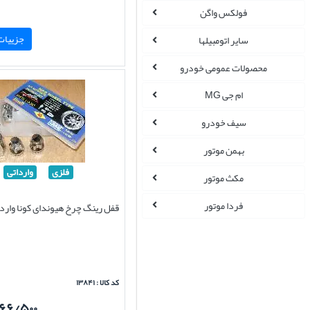
فولکس واگن
جزییات 
سایر اتومبیلها
محصولات عمومی خودرو
ام جی MG
سیف خودرو
بهمن موتور
فلزی
وارداتی
مکث موتور
فردا موتور
قفل رینگ چرخ هیوندای کونا واردا
کد کالا : ۱۳۸۴۱
۱۶۶/۵۰۰