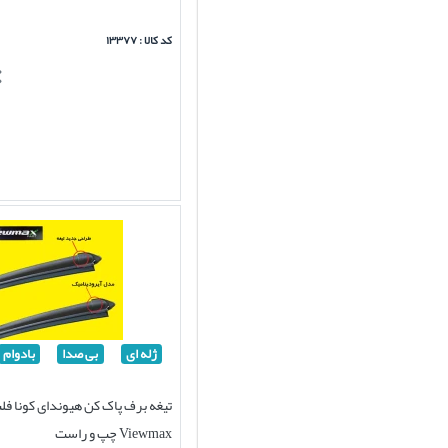
کد کالا : ۱۳۳۷۷
ژله ای
بی صدا
بادوام
تیغه برف پاک کن هیوندای کونا فل
Viewmax چپ و راست