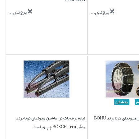
کد کالا : ۱۳۳۷۸
بزودی...
بزودی...
م
یخشکن
زنجیر چرخ یخشکن هیوندای کونا برند BOHU
تیغه برف پاک کن ماشین هیوندای کونا برند
بوش BOSCH - eco چپ و راست