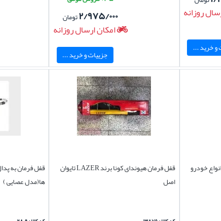
سال روزانه
۲/۹۷۵/۰۰۰
تومان
امکان ارسال روزانه
و خرید ...
جزییات و خرید ...
نواع خودرو
قفل فرمان هیوندای کونا برند LAZER تایوان
قفل فرمان به پدا
اصل
ها(مدل عصایی )