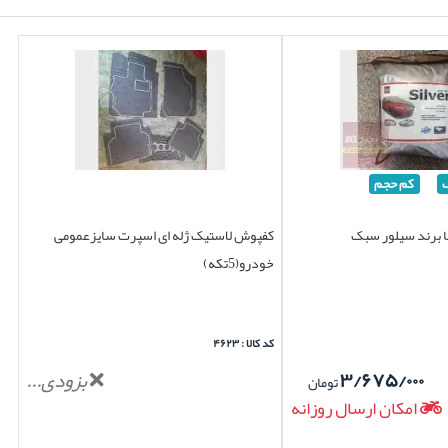
کم حجم
ا برند سیلور سبک
کفپوش لاستیک ژله ای اسپرت سایزعمومی
خودرو(5تکه)
کد کالا : ۴۶۲۳
۳/۶۷۵/۰۰۰
بزودی...
تومان
امکان ارسال روزانه