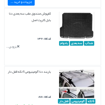
جزییات و خرید ...
کفپوش صندوق عقب سه بعدی دنا
بابل کارپت اصل
کد کالا : ۱۰۳۰۶
ضدآب
سه بعدی
بادوام
بزودی...
باربند دنا آلومینیومی 6 تکه قفل دار
کد کالا : ۰۸۱۸
6 تکه
آلومینیومی
قفل دار