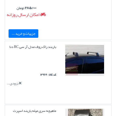
۲۸۵/۰۰۰
تومان
امکان ارسال روزانه
جزییات و خرید ...
باربند راک روف مدل آر سی RC دنا
کد کالا : ۱۲۹۶۶
بزودی...
ماهیچه سری میله باربند اسپرت