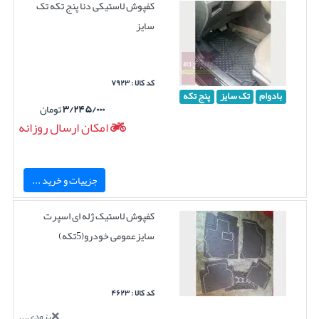
کفپوش لاستیکی دنا پنج تکه تک
سایز
کد کالا : ۷۹۲۳
بادوام
تک سایز
پنج تکه
۳/۲۴۵/۰۰۰
تومان
امکان ارسال روزانه
جزییات و خرید ...
کفپوش لاستیک ژله ای اسپرت
سایزعمومی خودرو(5تکه)
کد کالا : ۴۶۲۳
بزودی...