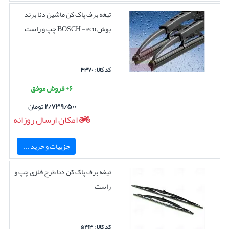
تیغه برف پاک کن ماشین دنا برند
بوش BOSCH - eco چپ و راست
کد کالا : ۳۳۷۰
۶+ فروش موفق
۲/۷۳۹/۵۰۰
تومان
امکان ارسال روزانه
جزییات و خرید ...
تیغه برف پاک کن دنا طرح فلزی چپ و
راست
کد کالا : ۵۴۱۳