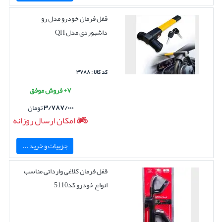
قفل فرمان خودرو مدل رو
داشبوردی مدل QH
کد کالا : ۳۷۸۸
۷+ فروش موفق
۳/۷۸۷/۰۰۰
تومان
امکان ارسال روزانه
جزییات و خرید ...
قفل فرمان کلاغی وارداتی مناسب
انواع خودرو کد5110