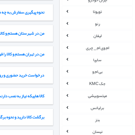
تویوتا
نحوه پیگیری سفارش به چه 
رنو
من در شهرستان هستم و کالا 
لیفان
ام وی ام _ چری
من در تهران هستم و کالا را فوری و همین امروز درخواست دارم.
سایپا
بی ام و
درخواست خرید حضوری و رویت 
جک KMC
میتسوبیشی
کالا هاییکه نیاز به نصب دار
برلیانس
برگشت کالا دارید و نحوه برگشت کالا چطور می باشد؟
بنز
نیسان