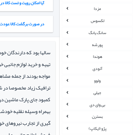
آیا امکان رویت و تست کالا 
مزدا
لکسوس
در صورت برگشت کالا عودت 
سانگ یانگ
پورشه
سالها بود که دارندگان خو
هوندا
تهیه و خرید لوازم جانبی 
آئودی
مواجه بودند از جمله مشاهد
ولوو
ترافیک زیاد مخصوصا در ش
جیلی
کمبود جای پارک ماشین در م
بی وای دی
بهمراه وسیله نقلیه خودشان 
بسترن
گیری از تجارب نیروهای خود
پژو (ایکاپ)