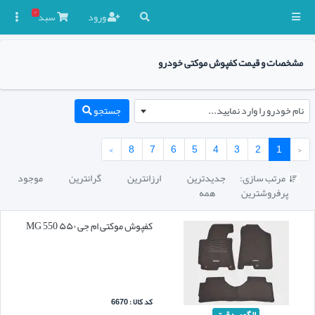
۰
ورود
سبد

مشخصات و قیمت کفپوش موکتی خودرو
نام خودرو را وارد نمایید...
جستجو
›
8
7
6
5
4
3
2
1
‹
مرتب سازی:
جدیدترین
ارزانترین
گرانترین
موجود

پرفروشترین
همه
کفپوش موکتی ام جی ۵۵۰ MG 550
کد کالا : 6670
الگوی دقیق