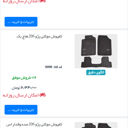
امکان ارسال روزانه
جزییات و خرید ...
کفپوش موکتی پژو 206 هاچ بک
کد کالا : 0098
الگوی دقیق
۱۶+ فروش موفق
۶/۴۴۰/۰۰۰
تومان
امکان ارسال روزانه
جزییات و خرید ...
کفپوش موکتی پژو 206 صندوقدار اس