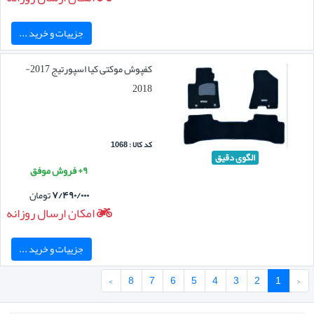
جزییات و خرید ...
کفپوش موکتی کیا اسپورتیج 2017-
2018
کد کالا : 1068
الگوی دقیق
۹+ فروش موفق
۷/۴۹۰/۰۰۰
تومان
امکان ارسال روزانه
جزییات و خرید ...
›
8
7
6
5
4
3
2
1
‹