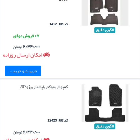
کد کالا : 1412
الگوی دقیق
۷+ فروش موفق
۶/۴۴۰/۰۰۰
تومان
امکان ارسال روزانه
جزییات و خرید ...
کفپوش موکتی اپشنال پژو207
کد کالا : 12423
الگوی دقیق
۶/۴۴۰/۰۰۰
تومان