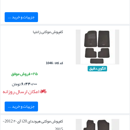
جزییات و خرید ...
کفپوش موکتی زانتیا
کد کالا : 1046
الگوی دقیق
۲۵+ فروش موفق
۶/۴۴۰/۰۰۰
تومان
امکان ارسال روزانه
جزییات و خرید ...
کفپوش موکتی هیوندای i20 آی ۲۰ 2012-
2015