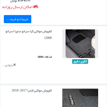
۷/۴۹۰/۰۰۰
تومان
امکان ارسال روزانه
جزییات و خرید ...
کفپوش موکتی کیا سراتو سایپا (سراتو
2000)
کد کالا : 0894
الگوی دقیق
بزودی...
کفپوش موکتی النترا 2017-2018