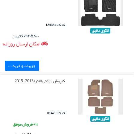
کد کالا : 12438
الگوی دقیق
۶/۹۴۵/۰۰۰
تومان
امکان ارسال روزانه
جزییات و خرید ...
کفپوش موکتی النترا 2013-2015
کد کالا : 0142
الگوی دقیق
۱۱+ فروش موفق