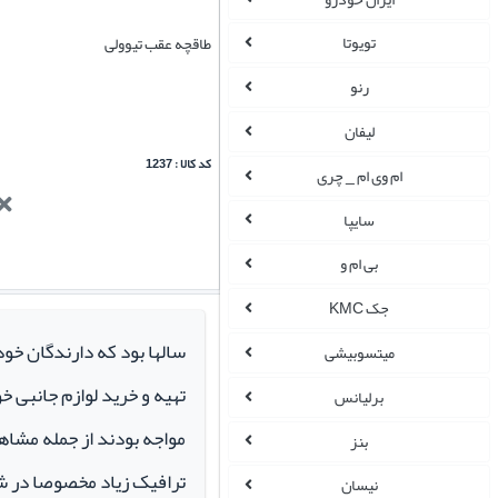
تویوتا
طاقچه عقب تیوولی
رنو
لیفان
کد کالا : 1237
ام وی ام _ چری
سایپا
بی ام و
جک KMC
سالها بود که دارندگان خو
میتسوبیشی
تهیه و خرید لوازم جانبی 
برلیانس
مواجه بودند از جمله مشاهد
بنز
ترافیک زیاد مخصوصا در ش
نیسان