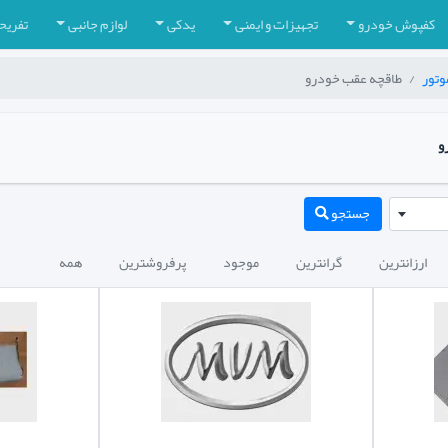
کفپوش خودرو
تجهیزات و ایمنی
یدکی
لوازم جانبی
تفریح
وتور
طاقچه عقب خودرو
و
جستجو
ارزانترین
گرانترین
موجود
پرفروشترین
همه