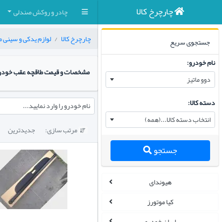
چارچرخ کالا
چادر و روکش صندلی
چارچرخ کالا
لوازم یدکی و سینی م
جستجوی سریع
نام خودرو:
مشخصات و قیمت طاقچه عقب خودر
دوو ماتیز
دسته کالا:
نام خودرو را وارد نمایید...
انتخاب دسته کالا...(همه)
مرتب سازی:
جدیدترین

جستجو
هیوندای
کیا موتورز
ایران خودرو