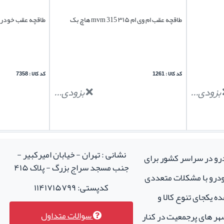
طاقچه عقب ام وی ام ۳۱۵ mvm 315 هاچ بک
طاقچه عقب خودرو 
کد کالا : 1261
کد کالا : 7358
بزودی...
بزودی...
نشانی : تهران - خیابان امیرکبیر -
درو در سراسر کشور برای
جنب مسجد سراج بزرگ - پلاک ۴۱۵
خودرو با مشکلات متعددی
کدپستی: ۱۱۴۱۷۱۵۷۹۹
ه یکجای تنوع کالا و
سوالات متداول
هر های پرجمعیت در کنار