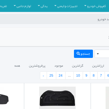
کفپوش خودرو
تجهیزات و ایمنی
یدکی
لوازم جانبی
تفریح
مد خودرو
جستجو
ارزانترین
گرانترین
موجود
پرفروشترین
همه
›
25
24
...
10
9
8
7