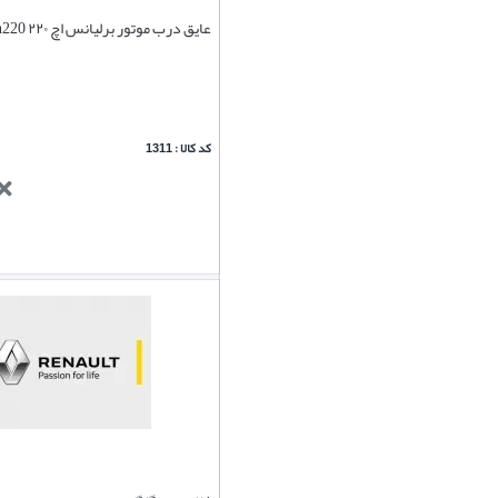
عایق درب موتور برلیانس اچ ۲۲۰ h220
کد کالا : 1311