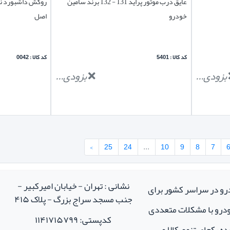
عایق درب موتور پراید 131 - 132 برند سامین
روکش داشبورد نمد
خودرو
اصل
کد کالا : 5401
کد کالا : 0042
بزودی...
بزودی...
›
25
24
...
10
9
8
7
نشانی : تهران - خیابان امیرکبیر -
درو در سراسر کشور برای
جنب مسجد سراج بزرگ - پلاک ۴۱۵
خودرو با مشکلات متعددی
کدپستی: ۱۱۴۱۷۱۵۷۹۹
ه یکجای تنوع کالا و