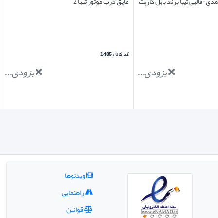
ی-قالبی تیبا برند بابل کارپت
عایق درب موتور تیبا 2
کد کالا : 1485
بزودی...
بزودی...
ویدئوها
راهنمایی
قوانین