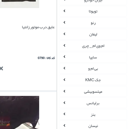
تویوتا
رنو
عایق درب موتور زانتیا
لیفان
ام وی ام _ چری
سایپا
کد کالا : 0790
بی ام و
جک KMC
میتسوبیشی
برلیانس
بنز
نیسان