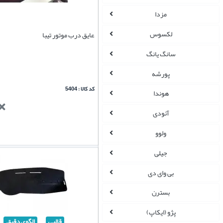
مزدا
لکسوس
عایق درب موتور تیبا
سانگ یانگ
پورشه
کد کالا : 5404
هوندا
آئودی
ولوو
جیلی
بی وای دی
بسترن
پژو (ایکاپ)
قالبی
الگوی دقیق