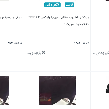
قالبی
الگوی دقیق
روکش داشبورد-قالبی ام وی ام ایکس ۳۳ mvm
عایق درب موتور برلیان
x33 جدید اسپرت S
کد کالا : 1043
کد کالا : 0931
بزودی...
بزودی...