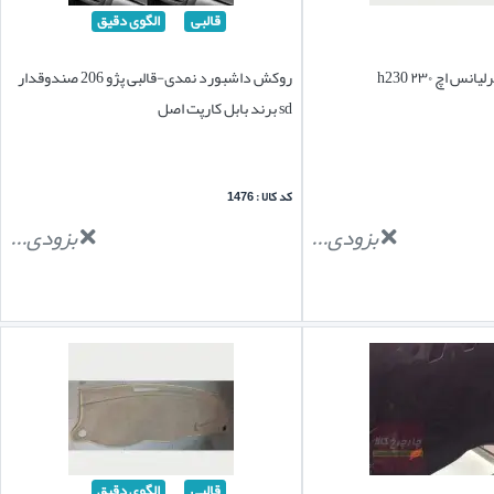
قالبی
الگوی دقیق
س اچ ۲۳۰ h230
روکش داشبورد نمدی-قالبی پژو 206 صندوقدار
sd برند بابل کارپت اصل
کد کالا : 1476
بزودی...
بزودی...
قالبی
الگوی دقیق