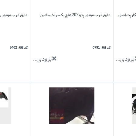
 کارپت اصل
عایق درب موتور پژو 207 هاچ بک برند سامین
عایق درب موتور را
کد کالا : 0791
کد کالا : 5402
بزودی...
بزودی...