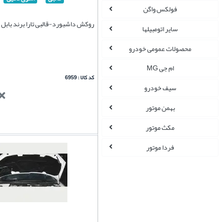
فولکس واگن
روکش داشبورد-قالبی تارا برند بابل
سایر اتومبیلها
محصولات عمومی خودرو
ام جی MG
کد کالا : 6959
سیف خودرو
بهمن موتور
مکث موتور
فردا موتور