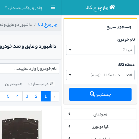
چارچرخ کالا
چادر و روکش صندلی
چارچرخ کالا
داشبورد و عایق و ن
جستجوی سریع
نام خودرو:
داشبورد و عایق و نمد خودرو
تیبا 2
دسته کالا:
نام خودرو را وارد نمایید...
انتخاب دسته کالا...(همه)
مرتب سازی:
جدیدترین

جستجو
6
5
4
3
2
1
‹
هیوندای
کیا موتورز
ایران خودرو