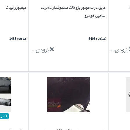
عایق درب موتور پژو 206 صندوقدار sd برند
دیفیوزر تیبا 2
سامین خودرو
کد کالا : 5408
کد کالا : 1488
بزودی...
بزودی...
قالبی