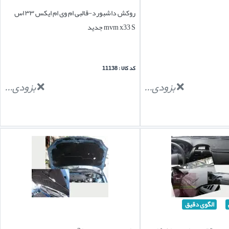
روکش داشبورد-قالبی ام وی ام ایکس ۳۳ اس
mvm x33 S جدید
کد کالا : 11138
بزودی...
بزودی...
الگوی دقیق