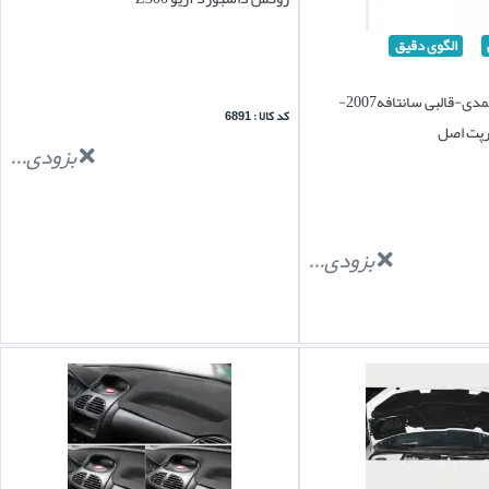
الگوی دقیق
روکش داشبورد نمدی-قالبی سانتافه2007-
کد کالا : 6891
بزودی...
بزودی...