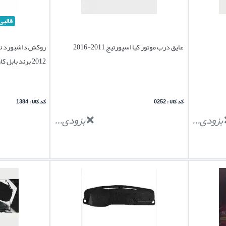
قالبی
عایق درب موتور کیا اسپورتیج 2011-2016
2012 برند بابل کارپت اصل
کد کالا : 0252
کد کالا : 1384
بزودی...
بزودی...