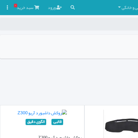
۰
ی و خانگی
ورود
سبد
خرید

قالبی
الگوی دقیق
روکش داشبورد آریو Z300