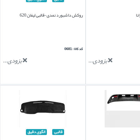
نا
روکش داشبورد نمدی-قالبی لیفان 620
کد کالا : 0681
بزودی...
بزودی...
قالبی
الگوی دقیق