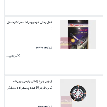
قفل پدال خودرو برند نصر (کلید بغل
)
کد کالا : ۱۳۳۷۷
بزودی...
زنجیر چرخ ژله ای پلیمری پورشه
کاین قرمز 10 عددی بهمراه دستکش
کد کالا : ۳۲۰۳