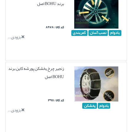
برند BOHU اصل
کد کالا : ۸۹۷۸
بادوام
نصب آسان
کمربندی
بزودی...
زنجیر چرخ یخشکن پورشه کاین برند
BOHU اصل
کد کالا : ۳۹۱۱
بادوام
یخشکن
بزودی...