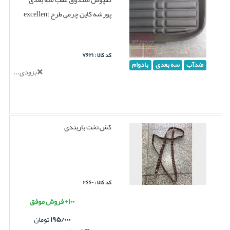
پورشه کاین چرمی طرح excellent
کد کالا : ۷۶۲۱
ضدآب
سه بعدی
بادوام
بزودی...
کش تخت باربندی
کد کالا : ۲۶۶۰
۱۰۰+ فروش موفق
۱۹۵/۰۰۰
تومان