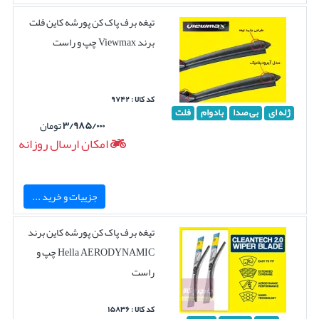
تیغه برف پاک کن پورشه کاین فلت
برند Viewmax چپ و راست
کد کالا : ۹۷۴۲
ژله ای
بی صدا
بادوام
فلت
۳/۹۸۵/۰۰۰
تومان
امکان ارسال روزانه
جزییات و خرید ...
تیغه برف پاک کن پورشه کاین برند
Hella AERODYNAMIC چپ و
راست
کد کالا : ۱۵۸۳۶