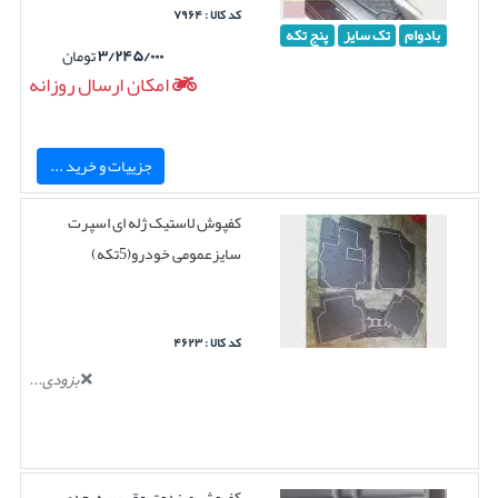
کد کالا : ۷۹۶۴
بادوام
تک سایز
پنج تکه
۳/۲۴۵/۰۰۰
تومان
امکان ارسال روزانه
جزییات و خرید ...
کفپوش لاستیک ژله ای اسپرت
سایزعمومی خودرو(5تکه)
کد کالا : ۴۶۲۳
بزودی...
کفپوش صندوق عقب سه بعدی