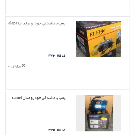
پمپ باد فندکی خودرو برند الپا elepa
کد کالا : ۲۷۹۰
بزودی...
پمپ باد فندکی خودرو مدل camel
کد کالا : ۲۷۹۱