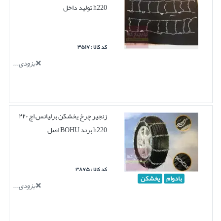
h220 تولید داخل
کد کالا : ۳۵۱۷
بزودی...
زنجیر چرخ یخشکن برلیانس اچ ۲۲۰
h220 برند BOHU اصل
کد کالا : ۳۸۷۵
بادوام
یخشکن
بزودی...