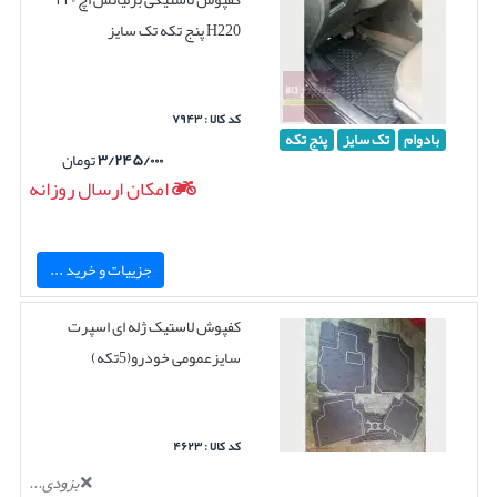
H220 پنج تکه تک سایز
کد کالا : ۷۹۴۳
بادوام
تک سایز
پنج تکه
۳/۲۴۵/۰۰۰
تومان
امکان ارسال روزانه
جزییات و خرید ...
کفپوش لاستیک ژله ای اسپرت
سایزعمومی خودرو(5تکه)
کد کالا : ۴۶۲۳
بزودی...