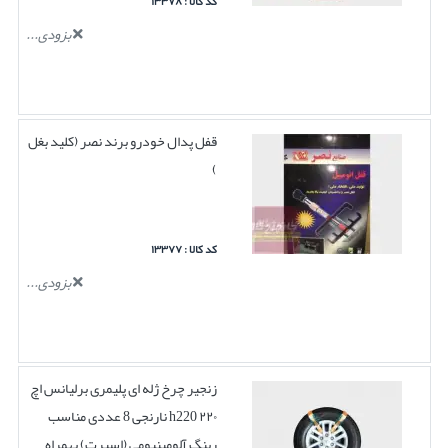
کد کالا : ۱۳۳۷۸
بزودی...
قفل پدال خودرو برند نصر (کلید بغل
)
کد کالا : ۱۳۳۷۷
بزودی...
زنجیر چرخ ژله ای پلیمری برلیانس اچ
۲۲۰ h220 نارنجی 8 عددی مناسب
رینگ آلومینیومی (اسپرت) بهمراه