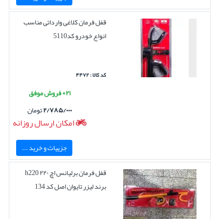
قفل فرمان کلاغی وارداتی مناسب
انواع خودرو کد5110
کد کالا : ۴۴۷۲
۲۱+ فروش موفق
۲/۷۸۵/۰۰۰
تومان
امکان ارسال روزانه
جزییات و خرید ...
قفل فرمان برلیانس اچ ۲۲۰ h220
برند لیزر تایوان اصل کد 134