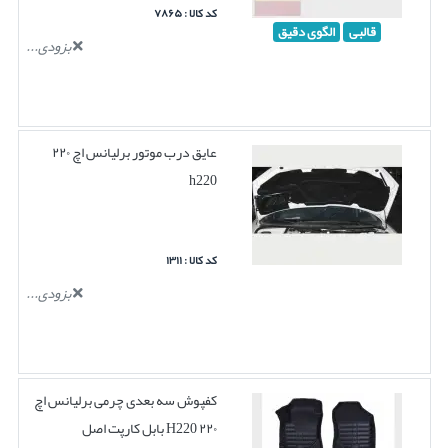
کد کالا : ۷۸۶۵
قالبی
الگوی دقیق
بزودی...
عایق درب موتور برلیانس اچ ۲۲۰
h220
کد کالا : ۱۳۱۱
بزودی...
کفپوش سه بعدی چرمی برلیانس اچ
۲۲۰ H220 بابل کارپت اصل