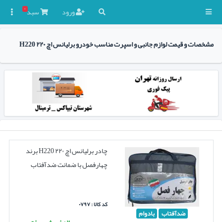
۰
ورود
سبد

مشخصات و قیمت لوازم جانبی و اسپرت مناسب خودرو برلیانس اچ ۲۲۰ H220
چادر برلیانس اچ ۲۲۰ H220 برند
چهارفصل با ضمانت ضدآفتاب
کد کالا : ۰۷۹۷
ضدآفتاب
بادوام