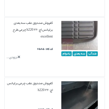
کفپوش صندوق عقب سه بعدی
برلیانس اچ ۲۲۰ h220 چرمی طرح
excellent
کد کالا : ۷۵۸۵
ضدآب
سه بعدی
بادوام
بزودی...
کفپوش صندوق عقب چرمی برلیانس
اچ ۲۲۰ h220