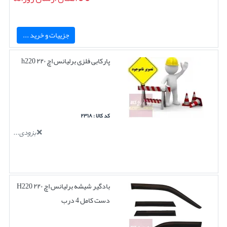
جزییات و خرید ...
پارکابی فلزی برلیانس اچ ۲۲۰ h220
کد کالا : ۲۳۱۸
بزودی...
بادگیر شیشه برلیانس اچ ۲۲۰ H220
دست کامل 4 درب