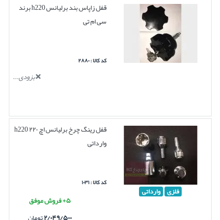
قفل زاپاس بند برلیانس h220 برند
سی ام تی
کد کالا : ۲۸۸۰
بزودی...
قفل رینگ چرخ برلیانس اچ ۲۲۰ h220
وارداتی
کد کالا : ۱۰۳۱
فلزی
وارداتی
۵+ فروش موفق
۲/۰۴۹/۵۰۰
تومان