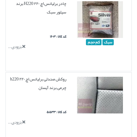
چادر برلیانس اچ ۲۲۰ H220 برند
سیلور سبک
کد کالا : ۱۶۰۳
سبک
کم حجم
بزودی...
روکش صندلی برلیانس اچ ۲۲۰ h220
چرمی برند آیسان
کد کالا : ۵۵۳۳
بزودی...