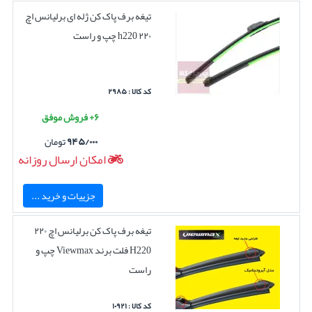
تیغه برف پاک کن ژله ای برلیانس اچ
۲۲۰ h220 چپ و راست
کد کالا : ۲۹۸۵
۶+ فروش موفق
۹۴۵/۰۰۰
تومان
امکان ارسال روزانه
جزییات و خرید ...
تیغه برف پاک کن برلیانس اچ ۲۲۰
H220 فلت برند Viewmax چپ و
راست
کد کالا : ۱۰۹۲۱