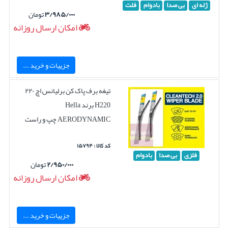
ژله ای
بی صدا
بادوام
فلت
۳/۹۸۵/۰۰۰
تومان
امکان ارسال روزانه
جزییات و خرید ...
تیغه برف پاک کن برلیانس اچ ۲۲۰
H220 برند Hella
AERODYNAMIC چپ و راست
کد کالا : ۱۵۷۹۴
فلزی
بی صدا
بادوام
۲/۹۵۰/۰۰۰
تومان
امکان ارسال روزانه
جزییات و خرید ...