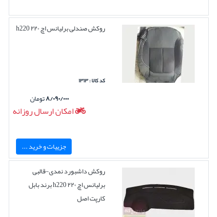
روکش صندلی برلیانس اچ ۲۲۰ h220
کد کالا : ۱۳۱۳
۸/۰۹۰/۰۰۰
تومان
امکان ارسال روزانه
جزییات و خرید ...
روکش داشبورد نمدی-قالبی
برلیانس اچ ۲۲۰ h220 برند بابل
کارپت اصل