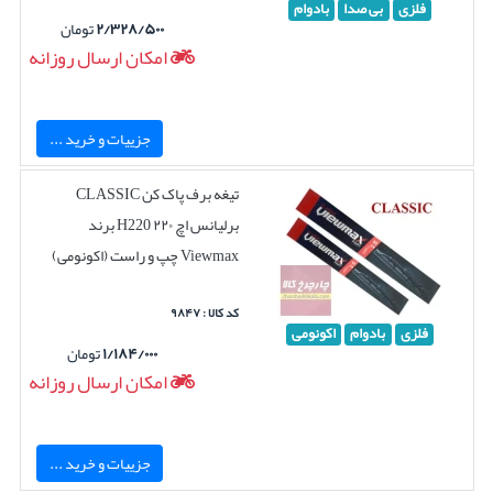
فلزی
بی صدا
بادوام
۲/۳۲۸/۵۰۰
تومان
امکان ارسال روزانه
جزییات و خرید ...
تیغه برف پاک کن CLASSIC
برلیانس اچ ۲۲۰ H220 برند
Viewmax چپ و راست (اکونومی)
کد کالا : ۹۸۴۷
فلزی
بادوام
اکونومی
۱/۱۸۴/۰۰۰
تومان
امکان ارسال روزانه
جزییات و خرید ...