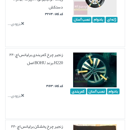
دستکش
کد کالا : ۳۲۷۴
ژله ای
بادوام
نصب آسان
بزودی...
زنجیر چرخ کمربندی برلیانس اچ ۲۲۰
H220 برند BOHU اصل
کد کالا : ۴۱۶۳
بادوام
نصب آسان
کمربندی
بزودی...
زنجیر چرخ یخشکن برلیانس اچ ۲۲۰