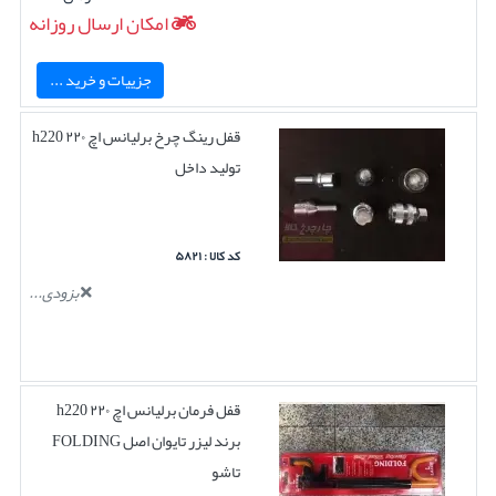
امکان ارسال روزانه
جزییات و خرید ...
قفل رینگ چرخ برلیانس اچ ۲۲۰ h220
تولید داخل
کد کالا : ۵۸۲۱
بزودی...
قفل فرمان برلیانس اچ ۲۲۰ h220
برند لیزر تایوان اصل FOLDING
تاشو