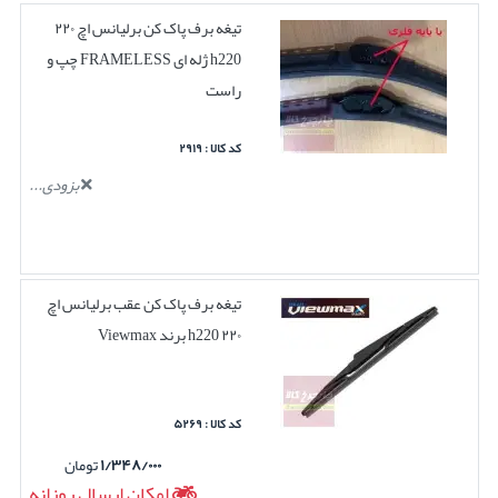
تیغه برف پاک کن برلیانس اچ ۲۲۰
h220 ژله ای FRAMELESS چپ و
راست
کد کالا : ۲۹۱۹
بزودی...
تیغه برف پاک کن عقب برلیانس اچ
۲۲۰ h220 برند Viewmax
کد کالا : ۵۲۶۹
۱/۳۴۸/۰۰۰
تومان
امکان ارسال روزانه