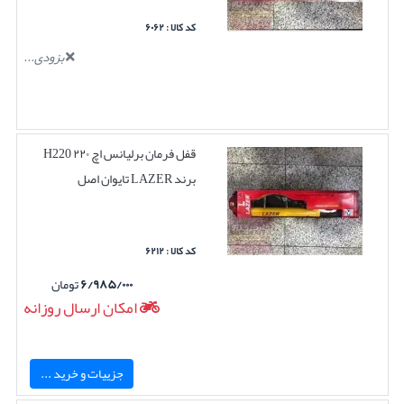
کد کالا : ۶۰۶۲
بزودی...
قفل فرمان برلیانس اچ ۲۲۰ H220
برند LAZER تایوان اصل
کد کالا : ۶۲۱۲
۶/۹۸۵/۰۰۰
تومان
امکان ارسال روزانه
جزییات و خرید ...