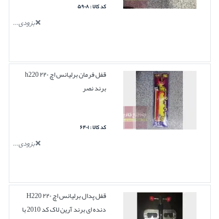
کد کالا : ۵۹۰۸
بزودی...
قفل فرمان برلیانس اچ ۲۲۰ h220
برند نصر
کد کالا : ۶۴۰۱
بزودی...
قفل پدال برلیانس اچ ۲۲۰ H220
دنده ای برند آرین لاک کد 2010 با