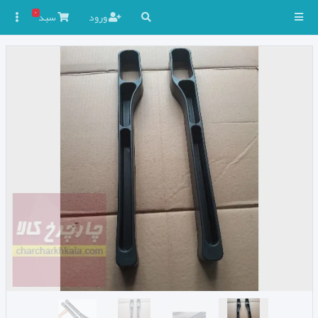
۰
ورود
سبد
