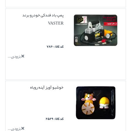
پمپ باد فندکی خودرو برند
VASTER
کد کالا : ۷۸۲۰
بزودی...
خوشبو آویز آینه روباه
کد کالا : ۲۵۲۹
بزودی...