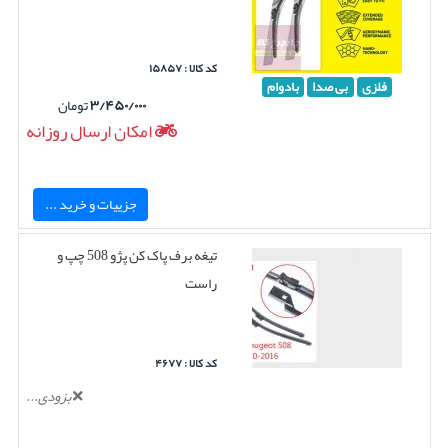
کد کالا : ۱۵۸۵۷
فلزی
بی صدا
بادوام
۳/۴۵۰/۰۰۰
تومان
امکان ارسال روزانه
جزییات و خرید ...
تیغه برف پاک کن پژو 508 چپ و
راست
کد کالا : ۴۶۷۷
بزودی...