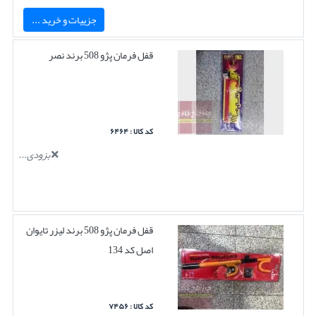
جزییات و خرید ...
قفل فرمان پژو 508 برند نصر
کد کالا : ۶۴۶۴
بزودی...
قفل فرمان پژو 508 برند لیزر تایوان
اصل کد 134
کد کالا : ۷۴۵۶