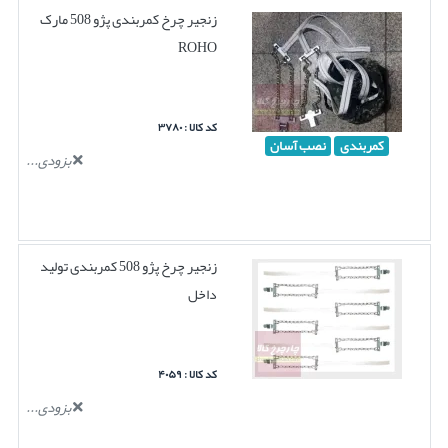
زنجیر چرخ کمربندی پژو 508 مارک
ROHO
کد کالا : ۳۷۸۰
کمربندی
نصب آسان
بزودی...
زنجیر چرخ پژو 508 کمربندی تولید
داخل
کد کالا : ۴۰۵۹
بزودی...