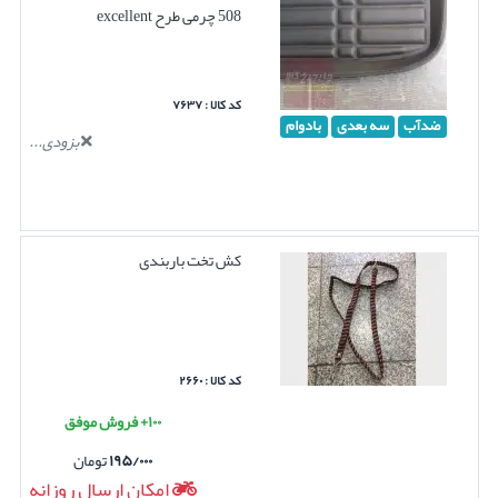
508 چرمی طرح excellent
کد کالا : ۷۶۳۷
ضدآب
سه بعدی
بادوام
بزودی...
کش تخت باربندی
کد کالا : ۲۶۶۰
۱۰۰+ فروش موفق
۱۹۵/۰۰۰
تومان
امکان ارسال روزانه