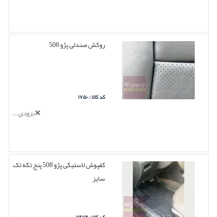
روکش صندلی پژو 508
کد کالا : ۱۷۵۰
بزودی...
کفپوش لاستیکی پژو 508 پنج تکه تک
سایز