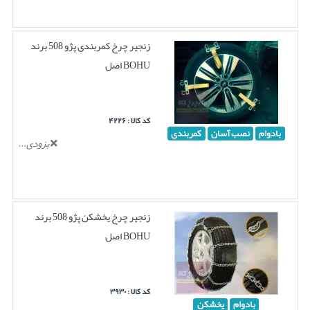
زنجیر چرخ کمربندی پژو 508 برند
BOHU اصل
کد کالا : ۴۲۲۶
بادوام
نصب آسان
کمربندی
بزودی...
زنجیر چرخ یخشکن پژو 508 برند
BOHU اصل
کد کالا : ۳۹۳۰
بادوام
یخشکن