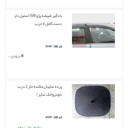
بادگیر شیشه پژو 508 استیل دار
دست کامل 4 درب
کد کالا : ۱۶۷۳
بزودی...
پرده سایبان مکنده دار 2 درب
خودرو(تک سایز)
کد کالا : ۱۳۶۴
۱۰۰+ فروش موفق