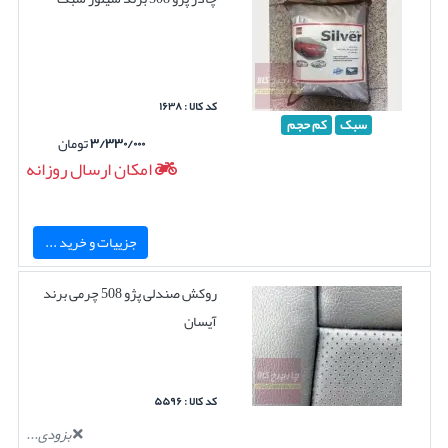
کد کالا : ۱۶۳۸
سبک
کم حجم
۳/۳۳۰/۰۰۰
تومان
امکان ارسال روزانه
جزییات و خرید ...
روکش صندلی پژو 508 چرمی برند
آیسان
کد کالا : ۵۵۹۶
بزودی...