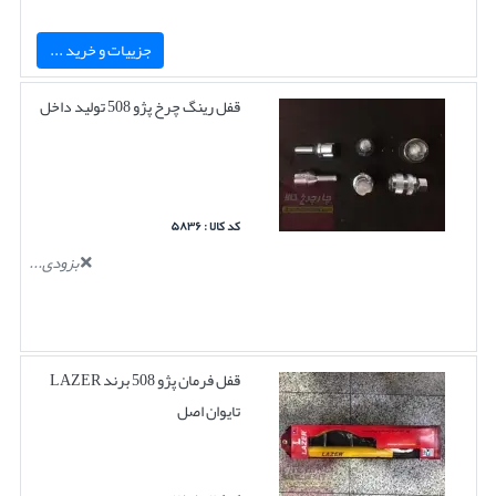
جزییات و خرید ...
قفل رینگ چرخ پژو 508 تولید داخل
کد کالا : ۵۸۳۶
بزودی...
قفل فرمان پژو 508 برند LAZER
تایوان اصل