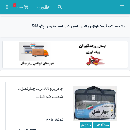
۰
ورود
سبد

مشخصات و قیمت لوازم جانبی و اسپرت مناسب خودرو پژو 508
چادر پژو 508 برند چهارفصل با
ضمانت ضدآفتاب
کد کالا : ۱۳۴۵
ضدآفتاب
بادوام