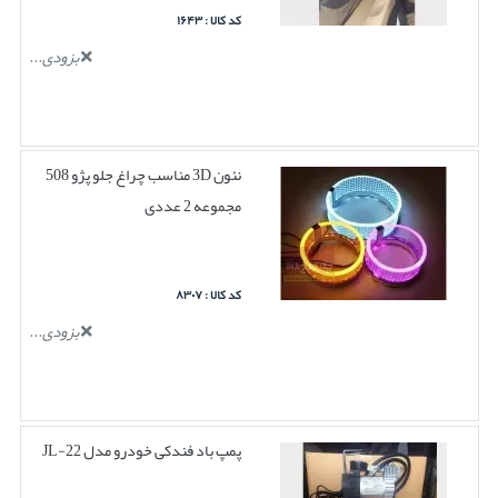
کد کالا : ۱۶۴۳
بزودی...
نئون 3D مناسب چراغ جلو پژو 508
مجموعه 2 عددی
کد کالا : ۸۳۰۷
بزودی...
پمپ باد فندکی خودرو مدل JL-22