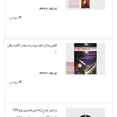
کد کالا : ۱۳۳۷۸
بزودی...
قفل پدال خودرو برند نصر (کلید بغل
)
کد کالا : ۱۳۳۷۷
بزودی...
زنجیر چرخ ژله ای پلیمری پژو 508
قرمز 10 عددی بهمراه دستکش