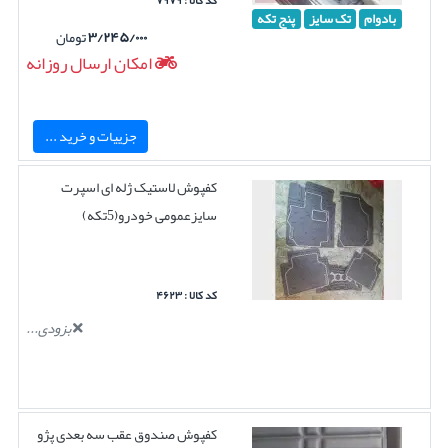
کد کالا : ۷۹۷۹
بادوام
تک سایز
پنج تکه
۳/۲۴۵/۰۰۰
تومان
امکان ارسال روزانه
جزییات و خرید ...
کفپوش لاستیک ژله ای اسپرت
سایزعمومی خودرو(5تکه)
کد کالا : ۴۶۲۳
بزودی...
کفپوش صندوق عقب سه بعدی پژو