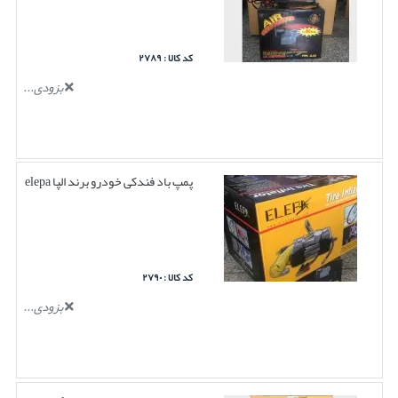
کد کالا : ۲۷۸۹
بزودی...
پمپ باد فندکی خودرو برند الپا elepa
کد کالا : ۲۷۹۰
بزودی...