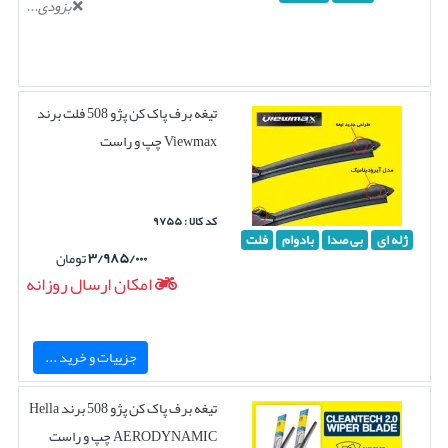
بزودی...
تیغه برف پاک کن پژو 508 فلت برند
Viewmax چپ و راست
کد کالا : ۹۷۵۵
ژله ای
بی صدا
بادوام
فلت
۳/۹۸۵/۰۰۰
تومان
امکان ارسال روزانه
جزییات و خرید ...
تیغه برف پاک کن پژو 508 برند Hella
AERODYNAMIC چپ و راست