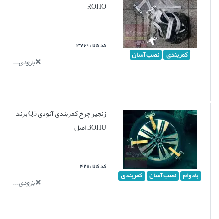
ROHO
کد کالا : ۳۷۶۹
کمربندی
نصب آسان
بزودی...
زنجیر چرخ کمربندی آئودی Q5 برند
BOHU اصل
کد کالا : ۴۲۱۱
بادوام
نصب آسان
کمربندی
بزودی...