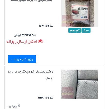
کد کالا : ۱۶۲۹
سبک
کم حجم
۳/۹۴۵/۰۰۰
تومان
امکان ارسال روزانه
جزییات و خرید ...
روکش صندلی آئودی Q5 چرمی برند
آیسان
کد کالا : ۵۵۸۱
بزودی...