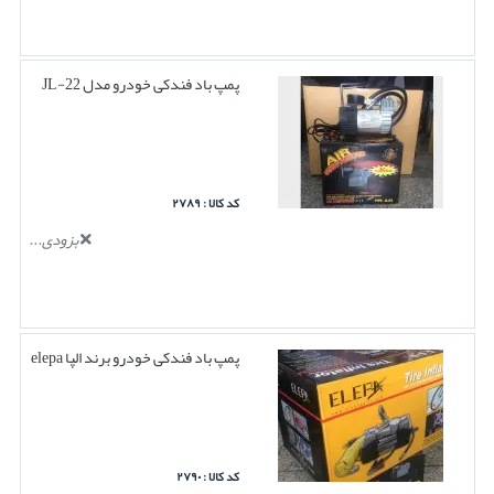
پمپ باد فندکی خودرو مدل JL-22
کد کالا : ۲۷۸۹
بزودی...
پمپ باد فندکی خودرو برند الپا elepa
کد کالا : ۲۷۹۰