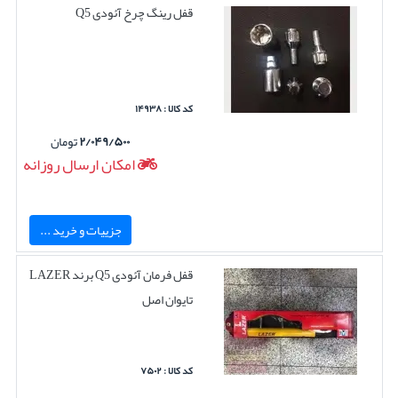
قفل رینگ چرخ آئودی Q5
کد کالا : ۱۴۹۳۸
۲/۰۴۹/۵۰۰
تومان
امکان ارسال روزانه
جزییات و خرید ...
قفل فرمان آئودی Q5 برند LAZER
تایوان اصل
کد کالا : ۷۵۰۲