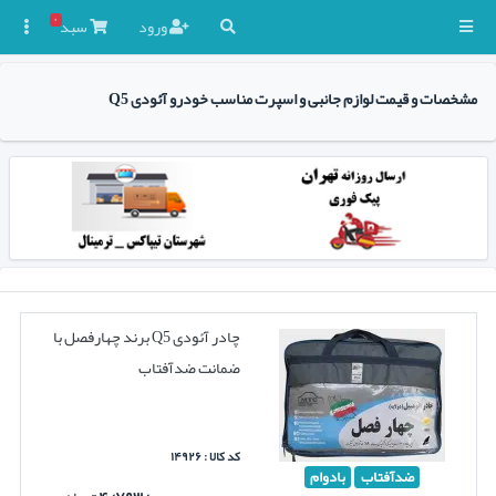
۰
ورود
سبد

مشخصات و قیمت لوازم جانبی و اسپرت مناسب خودرو آئودی Q5
چادر آئودی Q5 برند چهارفصل با
ضمانت ضدآفتاب
کد کالا : ۱۴۹۲۶
ضدآفتاب
بادوام