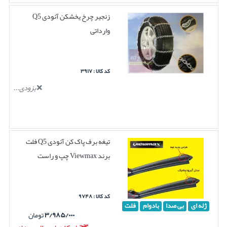
زنجیر چرخ یخشکن آئودی Q5
وارداتی
کد کالا : ۳۹۱۷
بزودی...
تیغه برف پاک کن آئودی Q5 فلت
برند Viewmax چپ و راست
کد کالا : ۹۷۴۸
ژله ای
بی صدا
بادوام
فلت
۳/۹۸۵/۰۰۰
تومان