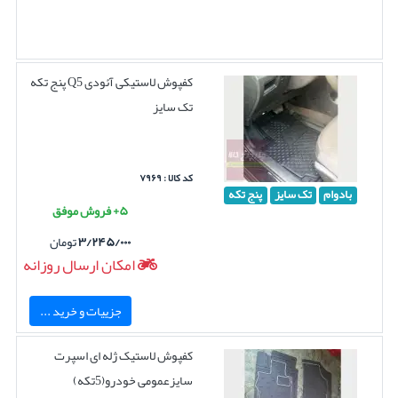
کفپوش لاستیکی آئودی Q5 پنج تکه
تک سایز
کد کالا : ۷۹۶۹
بادوام
تک سایز
پنج تکه
۵+ فروش موفق
۳/۲۴۵/۰۰۰
تومان
امکان ارسال روزانه
جزییات و خرید ...
کفپوش لاستیک ژله ای اسپرت
سایزعمومی خودرو(5تکه)