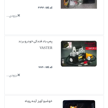
کد کالا : ۲۷۹۲
بزودی...
پمپ باد فندکی خودرو برند
VASTER
کد کالا : ۷۸۲۰
بزودی...
خوشبو آویز آینه روباه