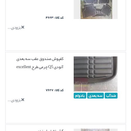
کد کالا : ۴۶۲۳
بزودی...
کفپوش صندوق عقب سه بعدی
آئودی Q5 چرمی طرح excellent
کد کالا : ۷۶۲۷
ضدآب
سه بعدی
بادوام
بزودی...
کش تخت باربندی