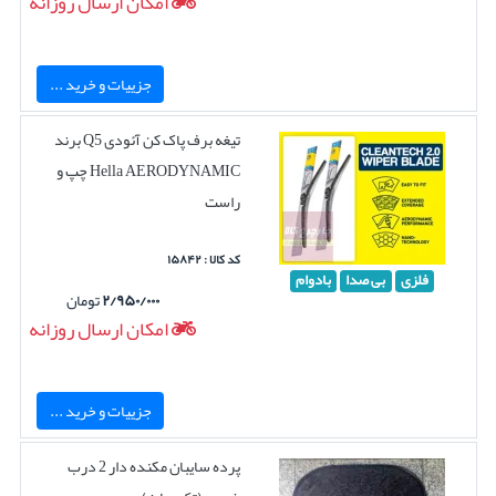
امکان ارسال روزانه
جزییات و خرید ...
تیغه برف پاک کن آئودی Q5 برند
Hella AERODYNAMIC چپ و
راست
کد کالا : ۱۵۸۴۲
فلزی
بی صدا
بادوام
۲/۹۵۰/۰۰۰
تومان
امکان ارسال روزانه
جزییات و خرید ...
پرده سایبان مکنده دار 2 درب