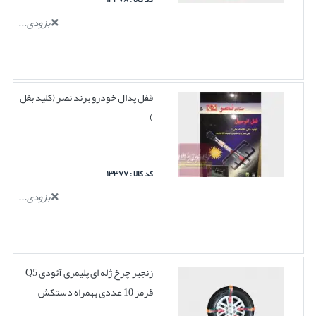
بزودی...
قفل پدال خودرو برند نصر (کلید بغل
)
کد کالا : ۱۳۳۷۷
بزودی...
زنجیر چرخ ژله ای پلیمری آئودی Q5
قرمز 10 عددی بهمراه دستکش