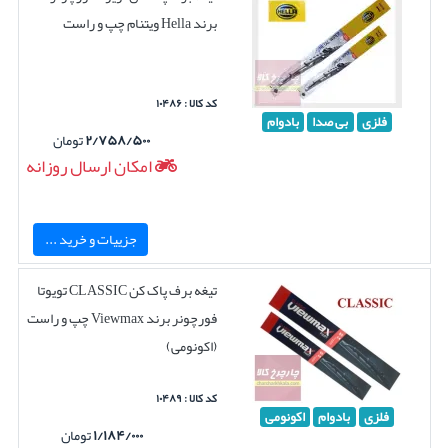
برند Hella ویتنام چپ و راست
کد کالا : ۱۰۴۸۶
فلزی
بی صدا
بادوام
۲/۷۵۸/۵۰۰
تومان
امکان ارسال روزانه
جزییات و خرید ...
تیغه برف پاک کن CLASSIC تویوتا
فورچونر برند Viewmax چپ و راست
(اکونومی)
کد کالا : ۱۰۴۸۹
فلزی
بادوام
اکونومی
۱/۱۸۴/۰۰۰
تومان