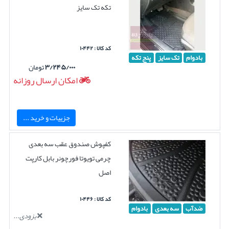
تکه تک سایز
کد کالا : ۱۰۴۴۲
بادوام
تک سایز
پنج تکه
۳/۲۴۵/۰۰۰
تومان
امکان ارسال روزانه
جزییات و خرید ...
کفپوش صندوق عقب سه بعدی
چرمی تویوتا فورچونر بابل کارپت
اصل
کد کالا : ۱۰۴۴۶
ضدآب
سه بعدی
بادوام
بزودی...