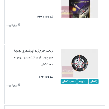
کد کالا : ۱۳۳۷۷
بزودی...
زنجیر چرخ ژله ای پلیمری تویوتا
فورچونر قرمز 10 عددی بهمراه
دستکش
کد کالا : ۱۰۴۶۰
ژله ای
بادوام
نصب آسان
بزودی...