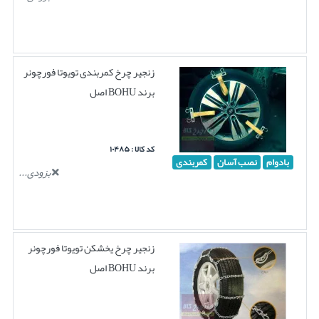
زنجیر چرخ کمربندی تویوتا فورچونر
برند BOHU اصل
کد کالا : ۱۰۴۸۵
بادوام
نصب آسان
کمربندی
بزودی...
زنجیر چرخ یخشکن تویوتا فورچونر
برند BOHU اصل