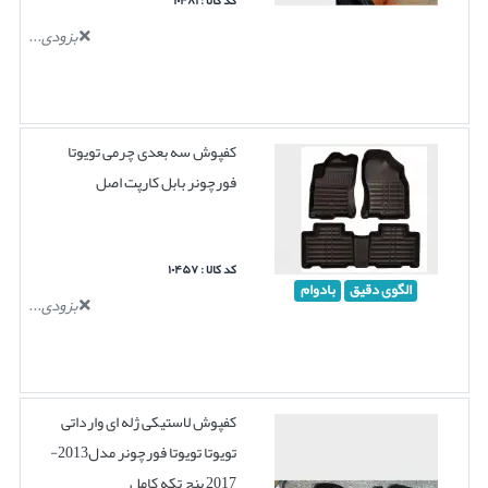
کد کالا : ۱۰۴۸۱
بزودی...
کفپوش سه بعدی چرمی تویوتا
فورچونر بابل کارپت اصل
کد کالا : ۱۰۴۵۷
الگوی دقیق
بادوام
بزودی...
کفپوش لاستیکی ژله ای وارداتی
تویوتا تویوتا فورچونر مدل2013-
2017 پنچ تکه کامل