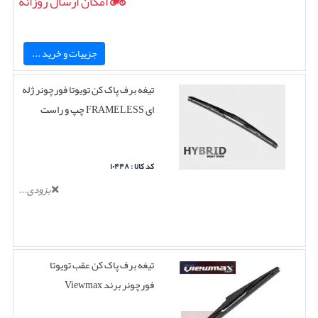
امکان ارسال روزانه
جزییات و خرید ...
تیغه برف پاک کن تویوتا فورچونر ژله
ای FRAMELESS چپ و راست
کد کالا : ۱۰۴۴۸
بزودی...
تیغه برف پاک کن عقب تویوتا
فورچونر برند Viewmax