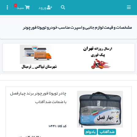
۰
ورود
سبد

مشخصات و قیمت لوازم جانبی و اسپرت مناسب خودرو تویوتا فورچونر
چادر تویوتا فورچونر برند چهارفصل
با ضمانت ضدآفتاب
کد کالا : ۱۰۴۴۱
ضدآفتاب
بادوام