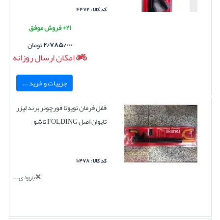
کد کالا : ۴۴۷۲
۲۱+ فروش موفق
۲/۷۸۵/۰۰۰
تومان
امکان ارسال روزانه
جزییات و خرید ...
قفل فرمان تویوتا فورچونر برند لیزر
تایوان اصل FOLDING تاشو
کد کالا : ۱۰۴۷۸
بزودی...