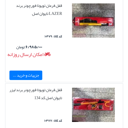
قفل فرمان تویوتا فورچونر برند
LAZER تایوان اصل
کد کالا : ۱۰۴۷۹
۶/۹۸۵/۰۰۰
تومان
امکان ارسال روزانه
جزییات و خرید ...
قفل فرمان تویوتا فورچونر برند لیزر
تایوان اصل کد 134
کد کالا : ۱۰۴۷۷