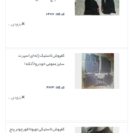
کد کالا : ۱۰۴۸۷
بزودی...
کفپوش لاستیک ژله ای اسپرت
سایزعمومی خودرو(5تکه)
کد کالا : ۴۶۲۳
بزودی...
کفپوش لاستیکی تویوتا فورچونر پنج