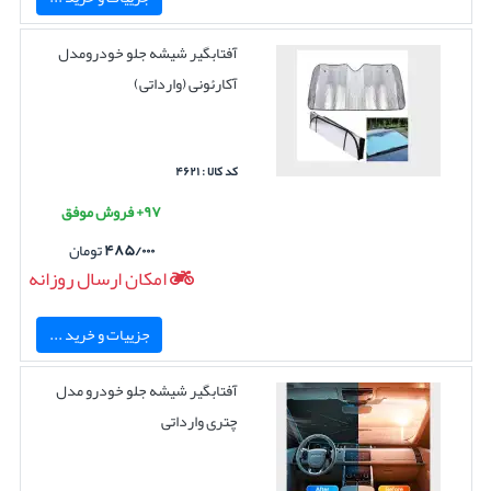
آفتابگیر شیشه جلو خودرومدل
آکارئونی (وارداتی)
کد کالا : ۴۶۲۱
۹۷+ فروش موفق
۴۸۵/۰۰۰
تومان
امکان ارسال روزانه
جزییات و خرید ...
آفتابگیر شیشه جلو خودرو مدل
چتری وارداتی