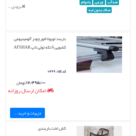
ضدآب
چرمی
بادوام
بزودی...
صاف بدون لبه
باربند تویوتا فورچونر آلومینیومی
کشویی 6 تکه تولی تاپ AFSHAR
کد کالا : ۱۰۴۶۹
۱۷/۴۹۵/۰۰۰
تومان
امکان ارسال روزانه
جزییات و خرید ...
کش تخت باربندی