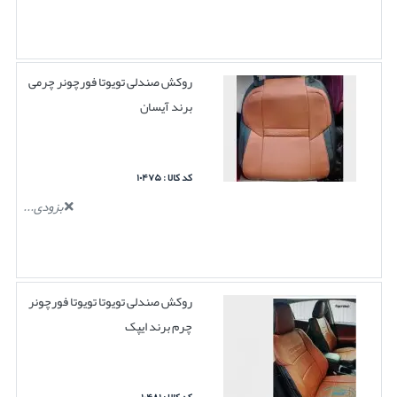
روکش صندلی تویوتا فورچونر چرمی
برند آیسان
کد کالا : ۱۰۴۷۵
بزودی...
روکش صندلی تویوتا تویوتا فورچونر
چرم برند ایپک