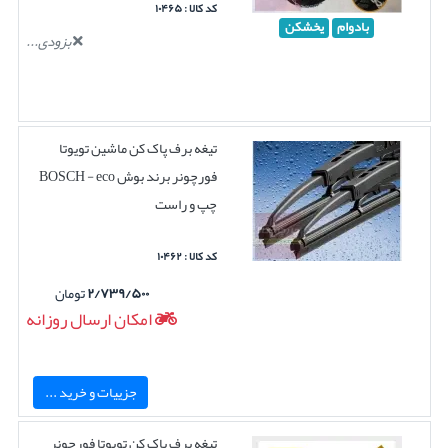
کد کالا : ۱۰۴۶۵
بادوام
یخشکن
بزودی...
تیغه برف پاک کن ماشین تویوتا
فورچونر برند بوش BOSCH - eco
چپ و راست
کد کالا : ۱۰۴۶۲
۲/۷۳۹/۵۰۰
تومان
امکان ارسال روزانه
جزییات و خرید ...
تیغه برف پاک کن تویوتا فورچونر