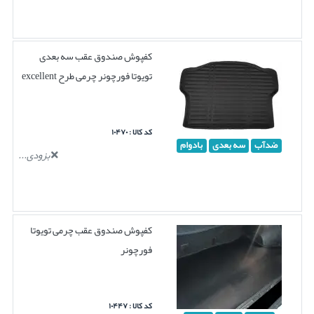
کفپوش صندوق عقب سه بعدی
تویوتا فورچونر چرمی طرح excellent
کد کالا : ۱۰۴۷۰
ضدآب
سه بعدی
بادوام
بزودی...
کفپوش صندوق عقب چرمی تویوتا
فورچونر
کد کالا : ۱۰۴۴۷