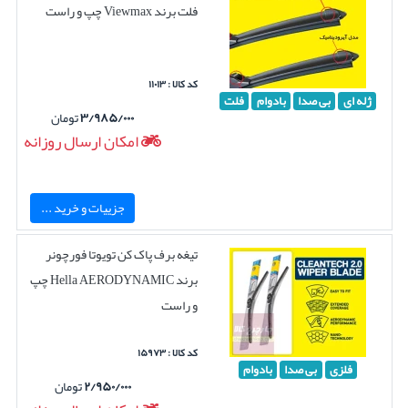
فلت برند Viewmax چپ و راست
کد کالا : ۱۱۰۱۳
ژله ای
بی صدا
بادوام
فلت
۳/۹۸۵/۰۰۰
تومان
امکان ارسال روزانه
جزییات و خرید ...
تیغه برف پاک کن تویوتا فورچونر
برند Hella AERODYNAMIC چپ
و راست
کد کالا : ۱۵۹۷۳
فلزی
بی صدا
بادوام
۲/۹۵۰/۰۰۰
تومان