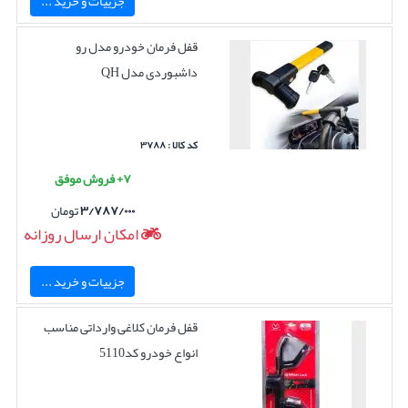
جزییات و خرید ...
قفل فرمان خودرو مدل رو
داشبوردی مدل QH
کد کالا : ۳۷۸۸
۷+ فروش موفق
۳/۷۸۷/۰۰۰
تومان
امکان ارسال روزانه
جزییات و خرید ...
قفل فرمان کلاغی وارداتی مناسب
انواع خودرو کد5110