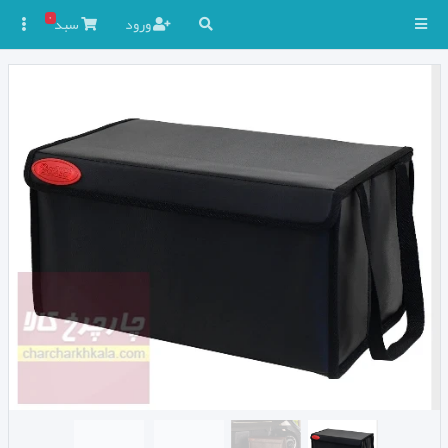
۰
ورود
سبد
