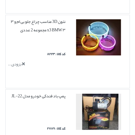
نئون 3D مناسب چراغ جلو بی ام و ۳
۳ x3 BMW مجموعه 2 عددی
کد کالا : ۸۲۲۳
بزودی...
پمپ باد فندکی خودرو مدل JL-22
کد کالا : ۲۷۸۹