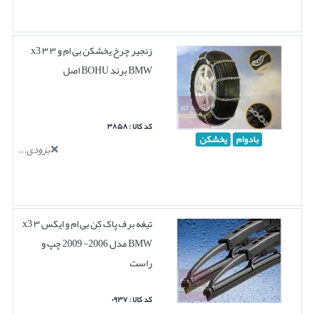
زنجیر چرخ یخشکن بی ام و ۳ ۳ x3
BMW برند BOHU اصل
کد کالا : ۳۸۵۸
بادوام
یخشکن
بزودی...
تیغه برف پاک کن بی ام و ایکس ۳ x3
BMW مدل 2006- 2009 چپ و
راست
کد کالا : ۰۹۳۷