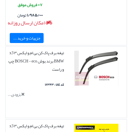
۷+ فروش موفق
۱/۹۸۵/۰۰۰
تومان
امکان ارسال روزانه
جزییات و خرید ...
تیغه برف پاک کن بی ام و ایکس ۳ x3
BMW برند بوش BOSCH - eco چپ
و راست
کد کالا : ۱۲۳۴۳
بزودی...
تیغه برف پاک کن بی ام و ایکس ۳ x3