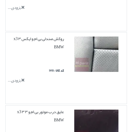
بزودی...
روکش صندلی بی ام و ایکس ۳ x3
BMW
کد کالا : ۱۷۱۱
بزودی...
عایق درب موتور بی ام و ۳ ۳ x3
BMW