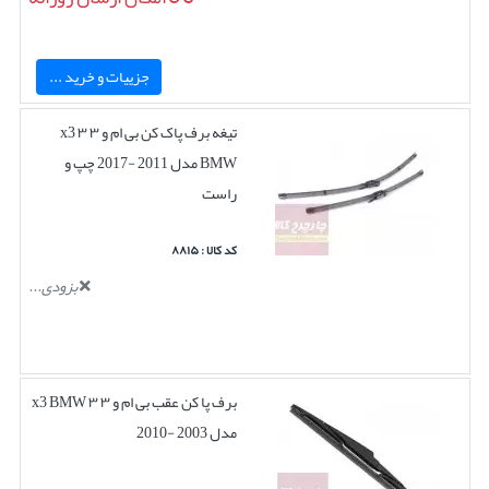
جزییات و خرید ...
تیغه برف پاک کن بی ام و ۳ ۳ x3
BMW مدل 2011 -2017 چپ و
راست
کد کالا : ۸۸۱۵
بزودی...
برف پا کن عقب بی ام و ۳ ۳ x3 BMW
مدل 2003 -2010