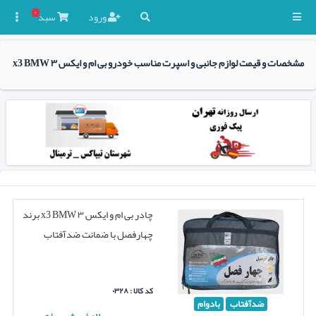
۰
ورود
سبد

مشخصات و قیمت لوازم جانبی و اسپرت مناسب خودرو بی ام و ایکس ۳ x3 BMW
چادر بی ام و ایکس ۳ x3 BMW برند
چهارفصل با ضمانت ضدآفتاب
کد کالا : ۰۳۲۸
ضدآفتاب
بادوام