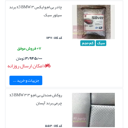
چادر بی ام و ایکس ۳ x3 BMW برند
سیلور سبک
کد کالا : ۱۱۴۷
سبک
کم حجم
۷+ فروش موفق
۳/۹۴۵/۰۰۰
تومان
امکان ارسال روزانه
جزییات و خرید ...
روکش صندلی بی ام و ۳ ۳ x3 BMW
چرمی برند آیسان
کد کالا : ۵۵۱۲