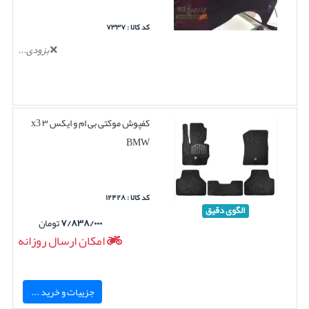
کد کالا : ۷۳۳۷
بزودی...
کفپوش موکتی بی ام و ایکس ۳ x3
BMW
کد کالا : ۱۲۴۲۸
الگوی دقیق
۷/۸۳۸/۰۰۰
تومان
امکان ارسال روزانه
جزییات و خرید ...