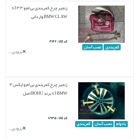
زنجیر چرخ کمربندی بی ام و ۳ ۳ x3
BMW CLAW وارداتی
کد کالا : ۴۱۴۲
کمربندی
نصب آسان
بزودی...
زنجیر چرخ کمربندی بی ام و ایکس ۳
x3 BMW برند BOHU اصل
کد کالا : ۸۹۴۵
بادوام
نصب آسان
کمربندی
بزودی...