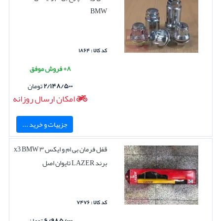
BMW
کد کالا : ۱۸۶۴
۸+ فروش موفق
۲/۱۴۸/۵۰۰
تومان
امکان ارسال روزانه
جزییات و خرید ...
قفل فرمان بی ام و ایکس ۳ x3 BMW
برند LAZER تایوان اصل
کد کالا : ۷۴۷۶
۶/۹۸۵/۰۰۰
تومان