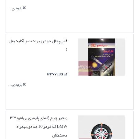
بزودی...
قفل پدال خودرو برند نصر (کلید بغل
)
کد کالا : ۱۳۳۷۷
بزودی...
زنجیر چرخ ژله ای پلیمری بی ام و ۳ ۳
x3 BMW قرمز 10 عددی بهمراه
دستکش