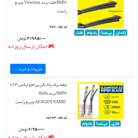
BMW فلت برند Viewmax چپ و
راست
کد کالا : ۹۷۲۰
ژله ای
بی صدا
بادوام
فلت
۳/۹۸۵/۰۰۰
تومان
امکان ارسال روزانه
جزییات و خرید ...
تیغه برف پاک کن بی ام و ایکس ۳ x3
BMW برند Hella
AERODYNAMIC چپ و راست
کد کالا : ۱۵۷۷۳
فلزی
بی صدا
بادوام
۲/۹۵۰/۰۰۰
تومان
امکان ارسال روزانه