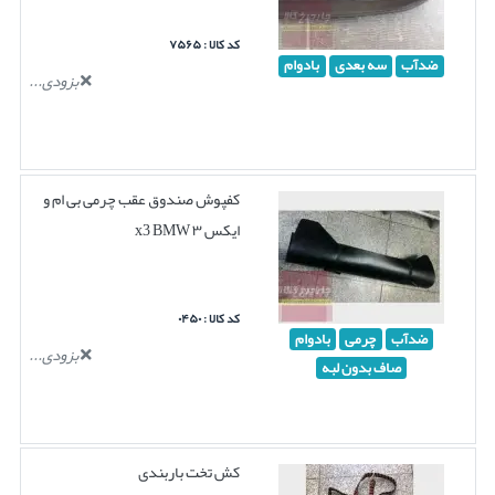
کد کالا : ۷۵۶۵
ضدآب
سه بعدی
بادوام
بزودی...
کفپوش صندوق عقب چرمی بی ام و
ایکس ۳ x3 BMW
کد کالا : ۰۴۵۰
ضدآب
چرمی
بادوام
بزودی...
صاف بدون لبه
کش تخت باربندی