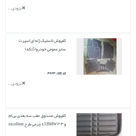
بزودی...
کفپوش لاستیک ژله ای اسپرت
سایزعمومی خودرو(5تکه)
کد کالا : ۴۶۲۳
بزودی...
کفپوش صندوق عقب سه بعدی بی ام
و ۳ ۳ x3 BMW چرمی طرح excellent