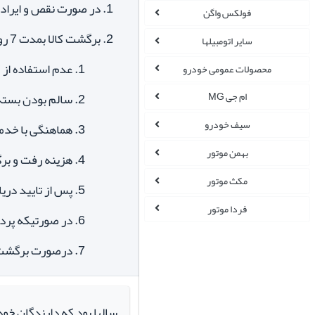
در صورت نقص و ایراد ک
فولکس واگن
برگشت کالا بمدت 7 روز با شرایط ذیل امکان پذیر میباشد:
سایر اتومبیلها
عدم استفاده از ک
محصولات عمومی خودرو
ام جی MG
سالم بودن بسته 
سیف خودرو
هماهنگی با خدم
بهمن موتور
هزینه رفت و بر
مکث موتور
پس از تایید دری
فردا موتور
در صورتیکه پردا
درصورت برگشت ک
سالها بود که دارندگان خو