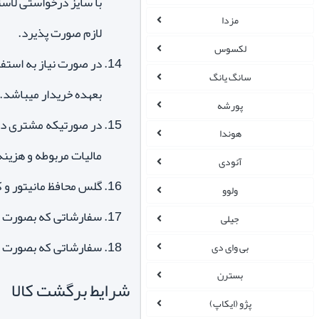
مزدا
لازم صورت پذیرد.
لکسوس
در صورت نیاز به استفا
سانگ یانگ
بعهده خریدار میباشد.
پورشه
در صورتیکه مشتری درخ
هوندا
مالیات مربوطه و هزین
آئودی
گلس محافظ مانیتور و 
ولوو
سفارشاتی که بصورت د
جیلی
سفارشاتی که بصورت در
بی وای دی
بسترن
شرایط برگشت کالا
پژو (ایکاپ)