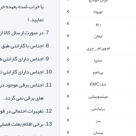
یا خراب شده بعهده خری
تویوتا
نمایید.)
رنو
در صورت ارسال کالا از 
لیفان
اجناس با گارانتی طبق
ام وی ام _ چری
اجناس دارای گارانتی 
سایپا
اجناس دارای گارانتی
بی ام و
اجناس برقی موجود در 
جک KMC
میتسوبیشی
های برقی نمی گردد.
برلیانس
تغییرات احتمالی در قو
بنز
برخی اقلام بعلت فصلی 
نیسان