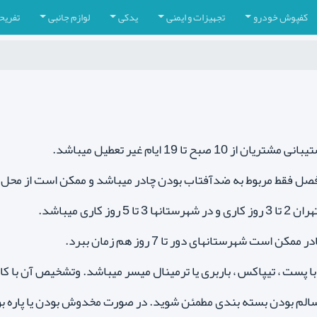
کفپوش خودرو
تجهیزات و ایمنی
یدکی
لوازم جانبی
تفریح
 صبح تا 19 ایام غیر تعطیل میباشد.
صل فقط مربوط به ضدآفتاب بودن چادر میباشد و ممکن است از محل 
روز کاری میباشد.
ن است شهرستانهای دور تا 7 روز هم زمان ببرد.
ا پست ، تیپاکس ، باربری یا ترمینال میسر میباشد. وتشخیص آن با 
ز سالم بودن بسته بندی مطمئن شوید. در صورت مخدوش بودن یا پار