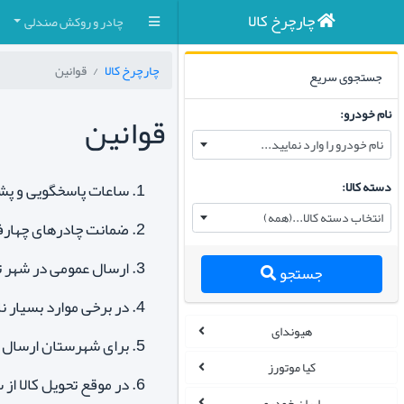
چارچرخ کالا
چادر و روکش صندلی
چارچرخ کالا
قوانین
جستجوی سریع
قوانین
نام خودرو:
نام خودرو را وارد نمایید...
دسته کالا:
ساعات پاسخگویی و پشتیبانی مشتریان از 10
انتخاب دسته کالا...(همه)
ضمانت چادرهای چهارف
ارسال عمومی در شهر تهران 2 تا 3 روز کاری و در شهرستانها 3 تا 5 
جستجو
در برخی موارد بسیار نادر ممک
هیوندای
برای شهرستان ارسال ب
کیا موتورز
در موقع تحویل کالا ا
ایران خودرو