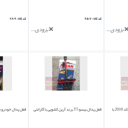
کد کالا : ۶۵۰۷
کد کالا : ۲۸۰۹
بزودی...
بزودی...
قفل پدال بیسو T5 برند آرین لاک کد 2010 با
قفل پدال بیسو T5 برند آرین کشویی با گارانتی
قفل پدال خودرو بر