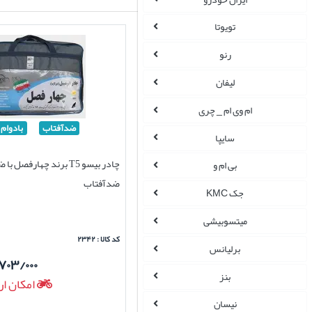
تویوتا
رنو
لیفان
ام وی ام _ چری
ضدآفتاب
بادوام
سایپا
چادر بیسو T5 برند چهارفصل ب
بی ام و
ضدآفتاب
جک KMC
میتسوبیشی
کد کالا : ۲۳۴۲
برلیانس
۷۰۳/۰۰۰
بنز
امکان ار
نیسان