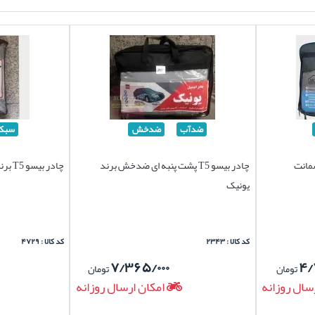
ضدآب
ضدخش
سبک
ا ضمانت
چادر بیسو T5 پشت پنبه ای ضدخش برند
چادر بیسو T5 برند سیلور سبک
یونیک
کد کالا : ۲۳۴۳
کد کالا : ۴۷۲۹
۷/۳۶۵/۰۰۰
۴/
تومان
تومان
سال روزانه
امکان ارسال روزانه