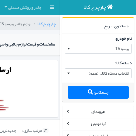
چارچرخ کالا
چادر و روکش صندلی
چارچرخ کالا
لوازم جانبی بیسو T5
جستجوی سریع
نام خودرو:
مشخصات و قیمت لوازم جانبی و اسپ
بیسو T5
دسته کالا:
انتخاب دسته کالا...(همه)
جستجو
هیوندای
کیا موتورز
مرتب سازی:
جدیدترین

ایران خودرو