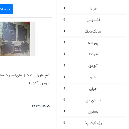
مزدا
جزییات 
لکسوس
سانگ یانگ
پورشه
هوندا
آئودی
کفپوش لاستیک ژله ای اسپرت سا
ولوو
خودرو(5تکه)
جیلی
بی وای دی
کد کالا : ۴۶۲۳
بسترن
پژو (ایکاپ)