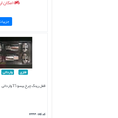
امکان ار
جزییات 
فلزی
وارداتی
قفل رینگ چرخ بیسو T5 وارداتی
کد کالا : ۲۳۴۴