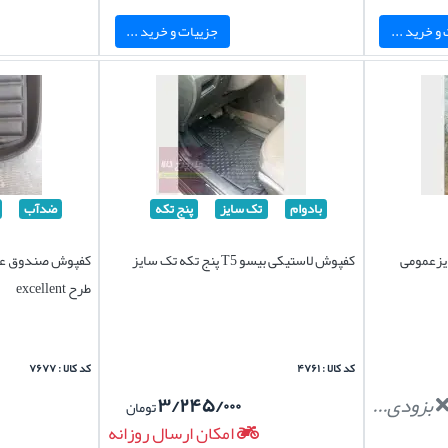
و خرید ...
جزییات و خرید ...
بادوام
تک سایز
پنج تکه
ضدآب
یزعمومی
کفپوش لاستیکی بیسو T5 پنج تکه تک سایز
طرح excellent
کد کالا : ۴۷۶۱
کد کالا : ۷۶۷۷
بزودی...
۳/۲۴۵/۰۰۰
تومان
امکان ارسال روزانه