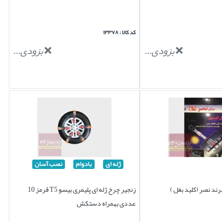
کد کالا : ۱۳۳۷۸
بزودی...
بزودی...
ژله ای
بادوام
نصب آسان
ند نصر (کلید بغل )
زنجیر چرخ ژله ای پلیمری بیسو T5 قرمز 10
عددی بهمراه دستکش