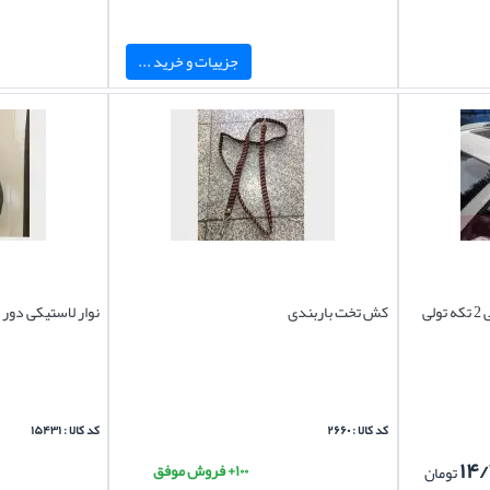
جزییات و خرید ...
باربند بیسو T5 آلومینیومی کشویی 2 تکه تولی
کش تخت باربندی
نوار لاستیکی دور 
کد کالا : ۲۶۶۰
کد کالا : ۱۵۴۳۱
۱۴/
۱۰۰+ فروش موفق
تومان