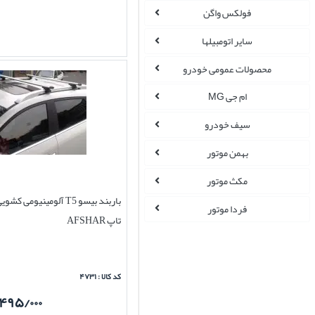
فولکس واگن
سایر اتومبیلها
محصولات عمومی خودرو
ام جی MG
سیف خودرو
بهمن موتور
مکث موتور
فردا موتور
تاپ AFSHAR
کد کالا : ۴۷۳۱
۴۹۵/۰۰۰