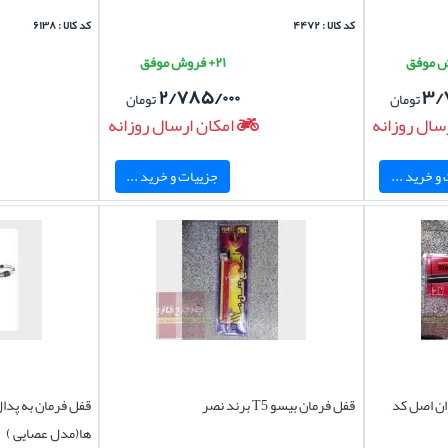
کد کالا : ۴۴۷۲
کد کالا : ۶۱۳۸
۲۱+ فروش موفق
۲/۷۸۵/۰۰۰
۳/
تومان
تومان
سال روزانه
امکان ارسال روزانه
و خرید ...
جزییات و خرید ...
لیزر تایوان اصل کد
قفل فرمان بیسو T5 برند نصر
قفل فرمان به پدا
ها(مدل عصایی )