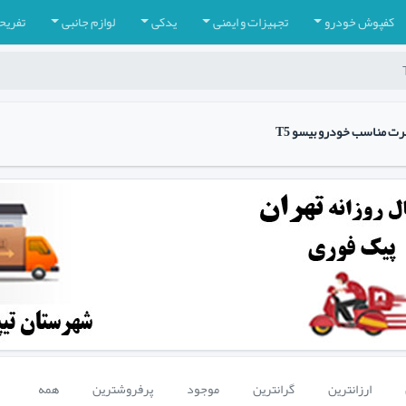
کفپوش خودرو
تجهیزات و ایمنی
یدکی
لوازم جانبی
تفریح
رت مناسب خودرو بیسو T5
ارزانترین
گرانترین
موجود
پرفروشترین
همه