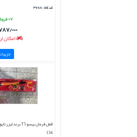
کد کالا : ۳۷۸۸
۷+ فروش موفق
۷۸۷/۰۰۰
امکان ار
جزییات 
قفل فرمان بیسو T5 برند 
134