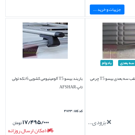
جزییات و خرید ...
سه بعدی
بادوام
کفپوش صندوق عقب سه بعدی بیسو T5 چرمی
باربند بیسو T5 آلومینیومی کشویی 6 تکه تولی
تاپ AFSHAR
کد کالا : ۴۷۲۳
بزودی...
۱۷/۴۹۵/۰۰۰
تومان
امکان ارسال روزانه