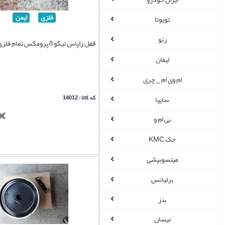
فلزی
ایمن
تویوتا
رنو
قفل زاپاس تیگو 8 پرومکس تمام فلزی وارداتی
لیفان
ام وی ام _ چری
کد کالا : 14012
سایپا
بی ام و
جک KMC
میتسوبیشی
برلیانس
بنز
نیسان