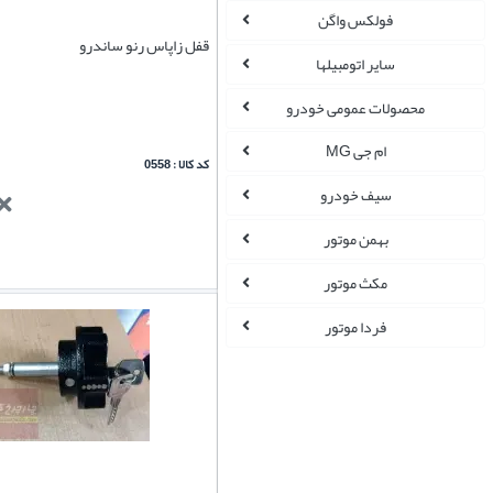
فولکس واگن
قفل زاپاس رنو ساندرو
سایر اتومبیلها
محصولات عمومی خودرو
ام جی MG
کد کالا : 0558
سیف خودرو
بهمن موتور
مکث موتور
فردا موتور