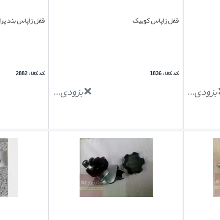
قفل زاپاس کوییک
قفل زاپاس بند پرا
کد کالا : 1836
کد کالا : 2882
بزودی...
بزودی...