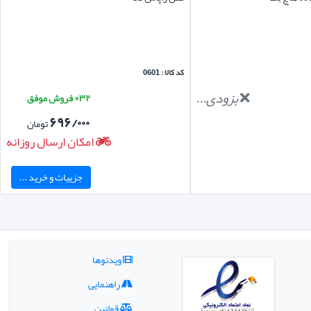
کد کالا : 0601
بزودی...
۳۲+ فروش موفق
۶۹۶/۰۰۰
تومان
امکان ارسال روزانه
جزییات و خرید ...
ویدئوها
راهنمایی
قوانین