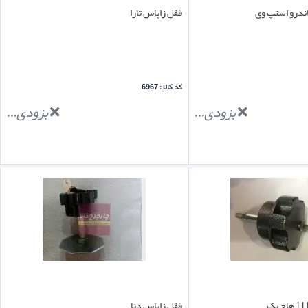
ندرو استپ وی
قفل زاپاس تارا
کد کالا : 6967
بزودی...
بزودی...
قفل زاپاس دنا