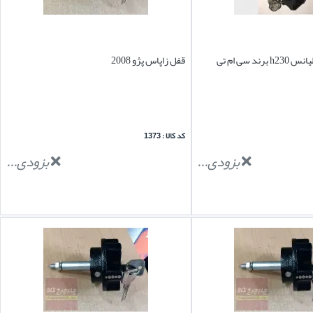
ند سی ام تی
قفل زاپاس پژو 2008
کد کالا : 1373
بزودی...
بزودی...