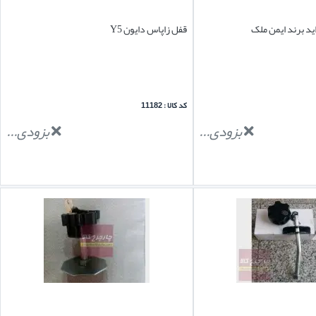
ید برند ایمن ملک
قفل زاپاس دایون Y5
کد کالا : 11182
بزودی...
بزودی...