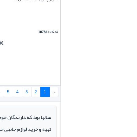
کد کالا : 10784
6
5
4
3
2
1
‹
سالها بود که دارندگان خو
تهیه و خرید لوازم جانبی 