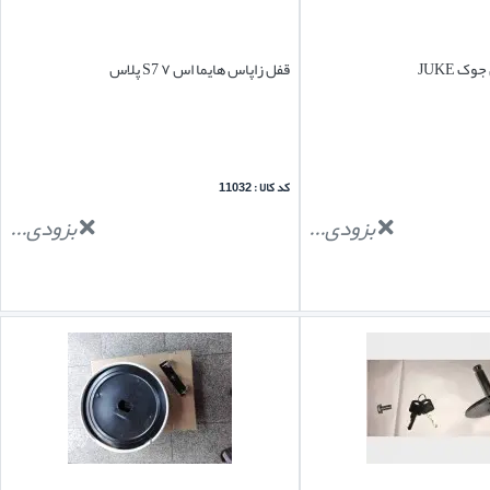
ک JUKE
قفل زاپاس هایما اس ۷ S7 پلاس
کد کالا : 11032
بزودی...
بزودی...