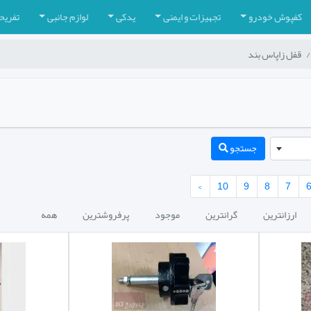
کفپوش خودرو
تجهیزات و ایمنی
یدکی
لوازم جانبی
تفریح
قفل زاپاس بند
جستجو
›
10
9
8
7
ارزانترین
گرانترین
موجود
پرفروشترین
همه