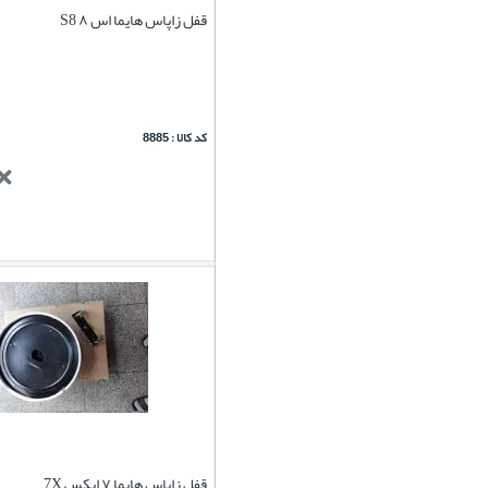
قفل زاپاس هایما اس ۸ S8
کد کالا : 8885
قفل زاپاس هایما ۷ ایکس 7X