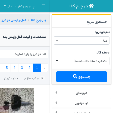
چارچرخ کالا
چادر و روکش صندلی
چارچرخ کالا
قفل و ایمنی خودرو
جستجوی سریع
نام خودرو:
مشخصات و قیمت قفل زاپاس بند
دنا
دسته کالا:
نام خودرو را وارد نمایید...
انتخاب دسته کالا...(همه)
6
5
4
3
2
1
‹
جستجو
مرتب سازی:
جدیدترین

هیوندای
کیا موتورز
ایران خودرو