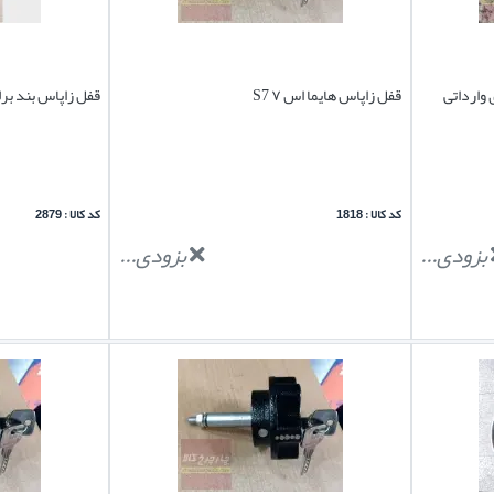
قفل زاپاس هایما اس ۷ S7
قفل زاپاس بند برلیانس h230 بر
کد کالا : 1818
کد کالا : 2879
بزودی...
بزودی...