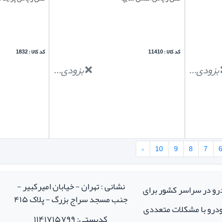
کد کالا : 11410
کد کالا : 1832
بزودی...
بزودی...
›
10
9
8
7
نشانی : تهران - خیابان امیرکبیر -
درو در سراسر کشور برای
جنب مسجد سراج بزرگ - پلاک ۴۱۵
خودرو با مشکلات متعددی
کدپستی: ۱۱۴۱۷۱۵۷۹۹