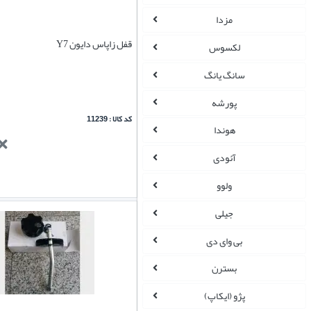
مزدا
قفل زاپاس دایون Y7
لکسوس
سانگ یانگ
پورشه
کد کالا : 11239
هوندا
آئودی
ولوو
جیلی
بی وای دی
بسترن
پژو (ایکاپ)