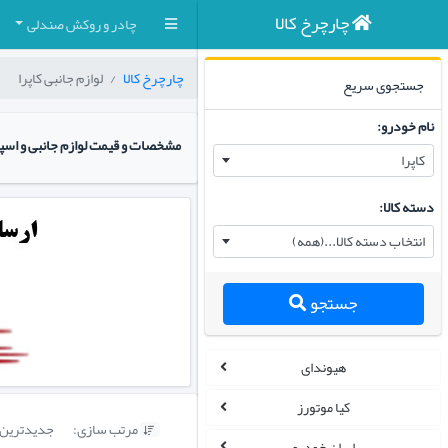
چارچرخ کالا
چادر و روکش صندلی
چارچرخ کالا
لوازم جانبی کاپرا
جستجوی سریع
نام خودرو:
مشخصات و قیمت لوازم جانبی و اسپ
کاپرا
دسته کالا:
انتخاب دسته کالا...(همه)
جستجو
هیوندای
کیا موتورز
مرتب سازی:
جدیدترین

ایران خودرو