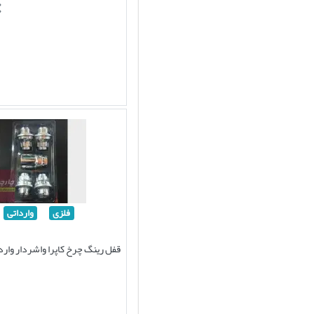
فلزی
وارداتی
قفل رینگ چرخ کاپرا واشردار وارد