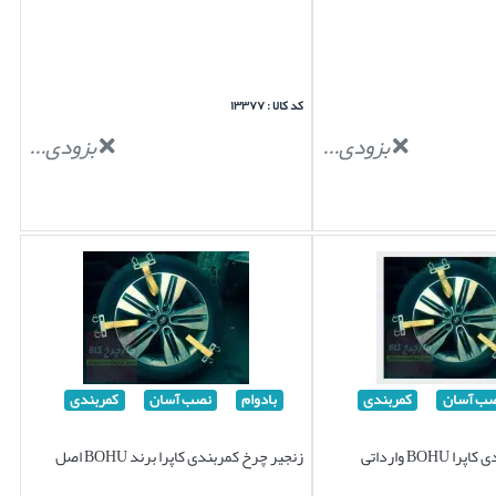
کد کالا : ۱۳۳۷۷
بزودی...
بزودی...
ب آسان
کمربندی
بادوام
نصب آسان
کمربندی
BOH وارداتی
زنجیر چرخ کمربندی کاپرا برند BOHU اصل