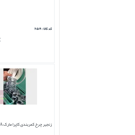
کد کالا : ۶۵۱۹
زنجیر چرخ کمربندی کاپرا مارک B-A-A