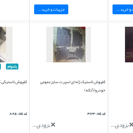
و خرید ...
جزییات و خرید ...
بادوام
کفپوش لاستیک ژله ای اسپرت سایزعمومی
کفپوش لاستیکی کا
خودرو(5تکه)
کد کالا : ۴۶۲۳
کد کالا : ۸۰۲۵
بزودی...
بزودی...