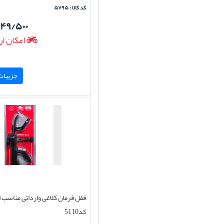
کد کالا : ۵۷۹۵
۰۴۹/۵۰۰
امکان ار
جزییات 
قفل فرمان کلاغی وارداتی مناسب ا
کد5110