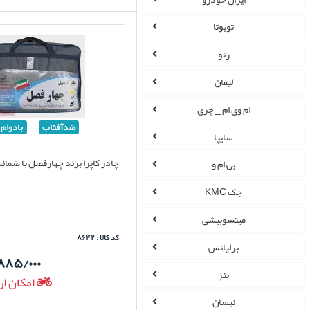
تویوتا
رنو
لیفان
ام وی ام _ چری
ضدآفتاب
بادوام
سایپا
چادر کاپرا برند چهارفصل با ضما
بی ام و
جک KMC
میتسوبیشی
کد کالا : ۸۶۴۲
برلیانس
۸۸۵/۰۰۰
بنز
امکان ار
نیسان