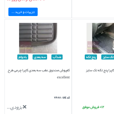
جزییات و خرید ...
تک سایز
پنج تکه
ضدآب
سه بعدی
بادوام
پرا پنج تکه تک سایز
کفپوش صندوق عقب سه بعدی کاپرا چرمی طرح
excellent
کد کالا : ۷۶۸۸
بزودی...
۱۲+ فروش موفق