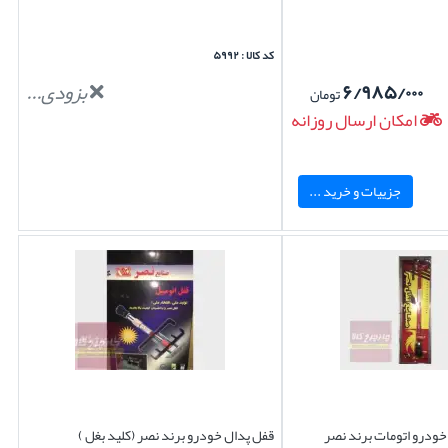
کد کالا : ۵۹۹۲
۶/۹۸۵/۰۰۰
بزودی...
تومان
امکان ارسال روزانه
جزییات و خرید ...
ودرو اتومات برند نصر
قفل پدال خودرو برند نصر (کلید بغل )