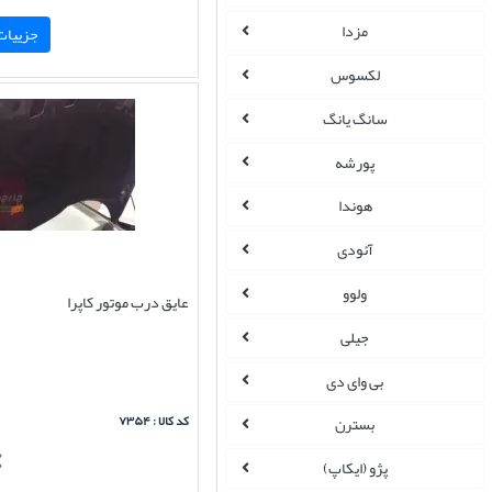
مزدا
جزییات 
لکسوس
سانگ یانگ
پورشه
هوندا
آئودی
ولوو
عایق درب موتور کاپرا
جیلی
بی وای دی
کد کالا : ۷۳۵۴
بسترن
پژو (ایکاپ)