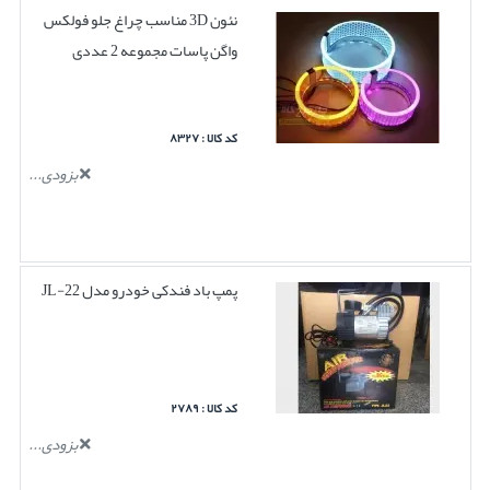
نئون 3D مناسب چراغ جلو فولکس
واگن پاسات مجموعه 2 عددی
کد کالا : ۸۳۲۷
بزودی...
پمپ باد فندکی خودرو مدل JL-22
کد کالا : ۲۷۸۹
بزودی...