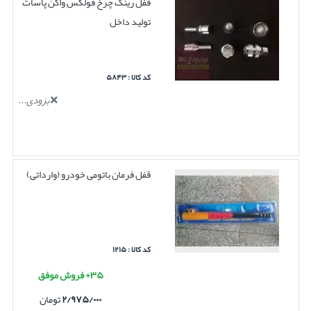
قفل رینگ چرخ فولکس واگن پاسات
تولید داخل
کد کالا : ۵۸۴۳
بزودی...
قفل فرمان باتومی خودرو (وارداتی)
کد کالا : ۱۲۱۵
۳۵+ فروش موفق
۲/۹۷۵/۰۰۰
تومان