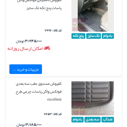
پاسات پنج تکه تک سایز
کد کالا : ۷۹۹۶
بادوام
تک سایز
پنج تکه
۳/۲۴۵/۰۰۰
تومان
امکان ارسال روزانه
جزییات و خرید ...
کفپوش صندوق عقب سه بعدی
فولکس واگن پاسات چرمی طرح
excellent
کد کالا : ۷۶۵۳
ضدآب
سه بعدی
بادوام
۳/۱۸۵/۰۰۰
تومان