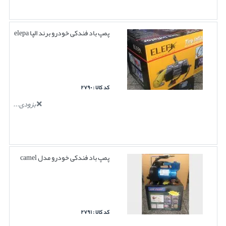
پمپ باد فندکی خودرو برند الپا elepa
کد کالا : ۲۷۹۰
بزودی...
پمپ باد فندکی خودرو مدل camel
کد کالا : ۲۷۹۱