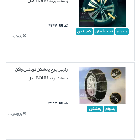
پاسات برند BOHU اصل
کد کالا : ۴۲۴۴
بادوام
نصب آسان
کمربندی
بزودی...
زنجیر چرخ یخشکن فولکس واگن
پاسات برند BOHU اصل
کد کالا : ۳۹۴۷
بادوام
یخشکن
بزودی...