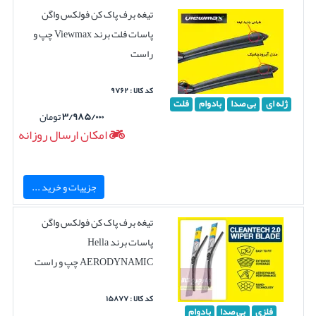
تیغه برف پاک کن فولکس واگن
پاسات فلت برند Viewmax چپ و
راست
کد کالا : ۹۷۶۲
ژله ای
بی صدا
بادوام
فلت
۳/۹۸۵/۰۰۰
تومان
امکان ارسال روزانه
جزییات و خرید ...
تیغه برف پاک کن فولکس واگن
پاسات برند Hella
AERODYNAMIC چپ و راست
کد کالا : ۱۵۸۷۷
فلزی
بی صدا
بادوام