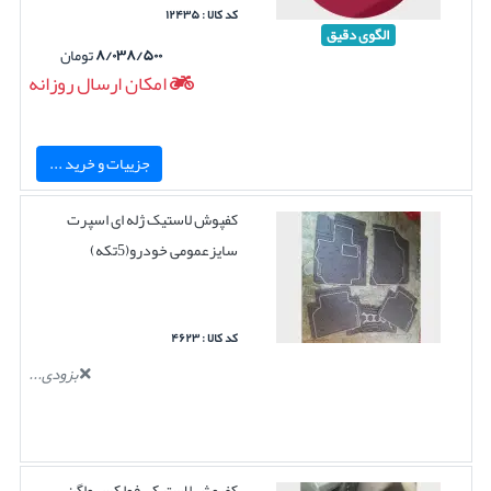
کد کالا : ۱۲۴۳۵
الگوی دقیق
۸/۰۳۸/۵۰۰
تومان
امکان ارسال روزانه
جزییات و خرید ...
کفپوش لاستیک ژله ای اسپرت
سایزعمومی خودرو(5تکه)
کد کالا : ۴۶۲۳
بزودی...
کفپوش لاستیکی فولکس واگن