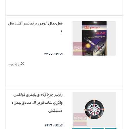
قفل پدال خودرو برند نصر (کلید بغل
)
کد کالا : ۱۳۳۷۷
بزودی...
زنجیر چرخ ژله ای پلیمری فولکس
واگن پاسات قرمز 10 عددی بهمراه
دستکش
کد کالا : ۳۲۳۹