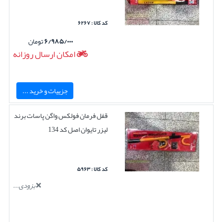
کد کالا : ۶۲۶۷
۶/۹۸۵/۰۰۰
تومان
امکان ارسال روزانه
جزییات و خرید ...
قفل فرمان فولکس واگن پاسات برند
لیزر تایوان اصل کد 134
کد کالا : ۵۹۶۳
بزودی...