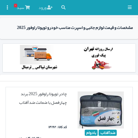
۰
ورود
سبد

مشخصات و قیمت لوازم جانبی و اسپرت مناسب خودرو تویوتا راوفور 2025
چادر تویوتا راوفور 2025 برند
چهارفصل با ضمانت ضدآفتاب
کد کالا : ۱۴۱۹۲
ضدآفتاب
بادوام