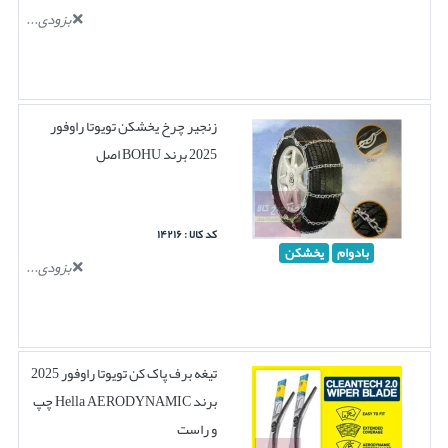
بزودی...
زنجیر چرخ یخشکن تویوتا راوفور
2025 برند BOHU اصل
کد کالا : ۱۴۲۱۶
بادوام
یخشکن
بزودی...
تیغه برف پاک کن تویوتا راوفور 2025
برند Hella AERODYNAMIC چپ
و راست