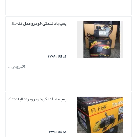
پمپ باد فندکی خودرو مدل JL-22
کد کالا : ۲۷۸۹
بزودی...
پمپ باد فندکی خودرو برند الپا elepa
کد کالا : ۲۷۹۰