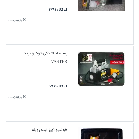
کد کالا : ۲۷۹۲
بزودی...
پمپ باد فندکی خودرو برند
VASTER
کد کالا : ۷۸۲۰
بزودی...
خوشبو آویز آینه روباه