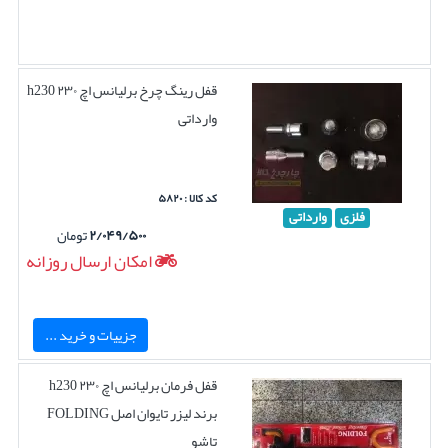
قفل رینگ چرخ برلیانس اچ ۲۳۰ h230
وارداتی
کد کالا : ۵۸۲۰
فلزی
وارداتی
۲/۰۴۹/۵۰۰
تومان
امکان ارسال روزانه
جزییات و خرید ...
قفل فرمان برلیانس اچ ۲۳۰ h230
برند لیزر تایوان اصل FOLDING
تاشو