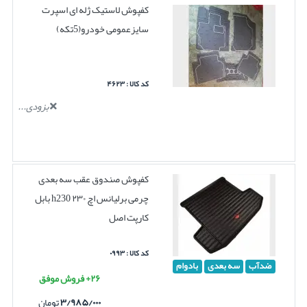
کفپوش لاستیک ژله ای اسپرت
سایزعمومی خودرو(5تکه)
کد کالا : ۴۶۲۳
بزودی...
کفپوش صندوق عقب سه بعدی
چرمی برلیانس اچ ۲۳۰ h230 بابل
کارپت اصل
کد کالا : ۰۹۹۳
ضدآب
سه بعدی
بادوام
۲۶+ فروش موفق
۳/۹۸۵/۰۰۰
تومان