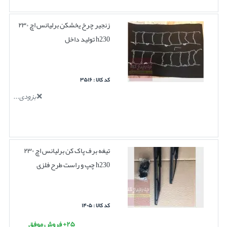
زنجیر چرخ یخشکن برلیانس اچ ۲۳۰
h230 تولید داخل
کد کالا : ۳۵۱۶
بزودی...
تیغه برف پاک کن برلیانس اچ ۲۳۰
h230 چپ و راست طرح فلزی
کد کالا : ۱۴۰۵
۲۵+ فروش موفق