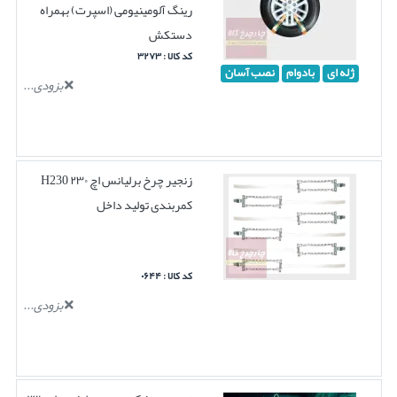
رینگ آلومینیومی (اسپرت) بهمراه
دستکش
کد کالا : ۳۲۷۳
ژله ای
بادوام
نصب آسان
بزودی...
زنجیر چرخ برلیانس اچ ۲۳۰ H230
کمربندی تولید داخل
کد کالا : ۰۶۴۴
بزودی...