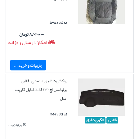
کد کالا : ۰۵۷۵
۸/۰۲۰/۰۰۰
تومان
امکان ارسال روزانه
جزییات و خرید ...
روکش داشبورد نمدی-قالبی
برلیانس اچ ۲۳۰ h230 بابل کارپت
اصل
کد کالا : ۱۱۵۲
قالبی
الگوی دقیق
بزودی...