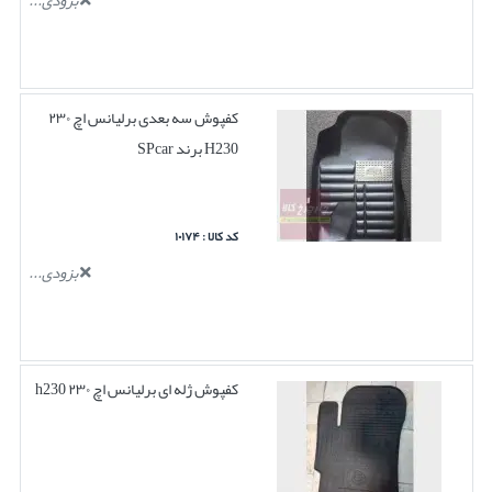
بزودی...
کفپوش سه بعدی برلیانس اچ ۲۳۰
H230 برند SPcar
کد کالا : ۱۰۱۷۴
بزودی...
کفپوش ژله ای برلیانس اچ ۲۳۰ h230