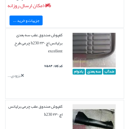
امکان ارسال روزانه
جزییات و خرید ...
کفپوش صندوق عقب سه بعدی
برلیانس اچ ۲۳۰ h230 چرمی طرح
excellent
کد کالا : ۷۵۸۴
ضدآب
سه بعدی
بادوام
بزودی...
کفپوش صندوق عقب چرمی برلیانس
اچ ۲۳۰ h230