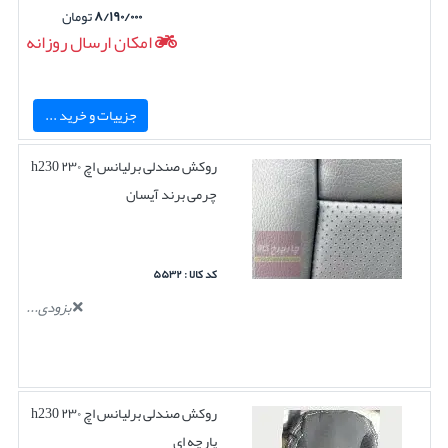
۸/۱۹۰/۰۰۰
تومان
امکان ارسال روزانه
جزییات و خرید ...
روکش صندلی برلیانس اچ ۲۳۰ h230
چرمی برند آیسان
کد کالا : ۵۵۳۲
بزودی...
روکش صندلی برلیانس اچ ۲۳۰ h230
پارچه ای