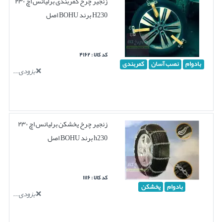
زنجیر چرخ کمربندی برلیانس اچ ۲۳۰
H230 برند BOHU اصل
کد کالا : ۴۱۶۲
بادوام
نصب آسان
کمربندی
بزودی...
زنجیر چرخ یخشکن برلیانس اچ ۲۳۰
h230 برند BOHU اصل
کد کالا : ۱۱۱۶
بادوام
یخشکن
بزودی...