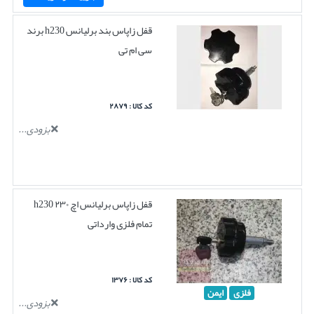
قفل زاپاس بند برلیانس h230 برند
سی ام تی
کد کالا : ۲۸۷۹
بزودی...
قفل زاپاس برلیانس اچ ۲۳۰ h230
تمام فلزی وارداتی
کد کالا : ۱۳۷۶
فلزی
ایمن
بزودی...