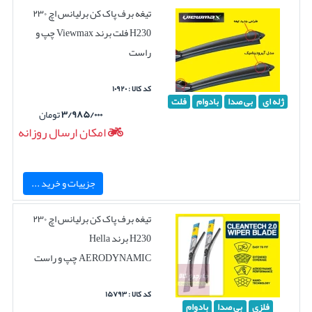
تیغه برف پاک کن برلیانس اچ ۲۳۰
H230 فلت برند Viewmax چپ و
راست
کد کالا : ۱۰۹۲۰
ژله ای
بی صدا
بادوام
فلت
۳/۹۸۵/۰۰۰
تومان
امکان ارسال روزانه
جزییات و خرید ...
تیغه برف پاک کن برلیانس اچ ۲۳۰
H230 برند Hella
AERODYNAMIC چپ و راست
کد کالا : ۱۵۷۹۳
فلزی
بی صدا
بادوام