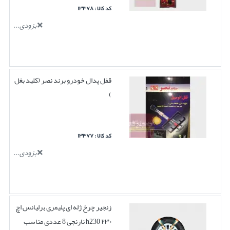
کد کالا : ۱۳۳۷۸
بزودی...
قفل پدال خودرو برند نصر (کلید بغل
)
کد کالا : ۱۳۳۷۷
بزودی...
زنجیر چرخ ژله ای پلیمری برلیانس اچ
۲۳۰ h230 نارنجی 8 عددی مناسب