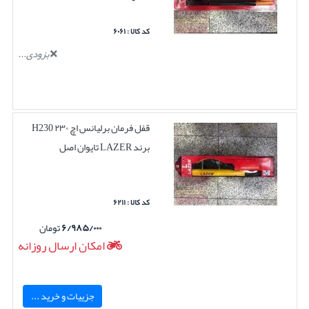
کد کالا : ۶۰۶۱
بزودی...
قفل فرمان برلیانس اچ ۲۳۰ H230
برند LAZER تایوان اصل
کد کالا : ۶۲۱۱
۶/۹۸۵/۰۰۰
تومان
امکان ارسال روزانه
جزییات و خرید ...