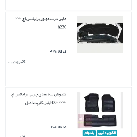
عایق درب موتور برلیانس اچ ۲۳۰
h230
کد کالا : ۰۹۳۱
بزودی...
کفپوش سه بعدی چرمی برلیانس اچ
۲۳۰ H230بابل کارپت اصل
کد کالا : ۴۰۰۱
الگوی دقیق
بادوام