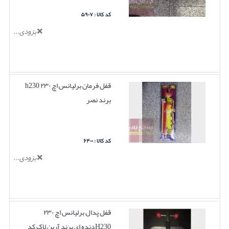
کد کالا : ۵۹۰۷
بزودی...
قفل فرمان برلیانس اچ ۲۳۰ h230
برند نصر
کد کالا : ۶۴۰۰
بزودی...
قفل پدال برلیانس اچ ۲۳۰
H230دنده ای برند آرین لاک کد