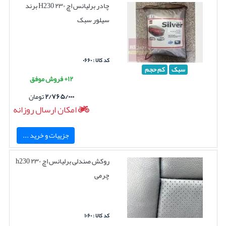
چادر برلیانس اچ ۲۳۰ H230 برند
سیلور سبک
کد کالا : ۰۶۶۰
سبک
کم حجم
۱۲+ فروش موفق
۲/۷۶۵/۰۰۰
تومان
امکان ارسال روزانه
جزییات و خرید ...
روکش صندلی برلیانس اچ ۲۳۰ h230
چرمی
کد کالا : ۱۰۶۰