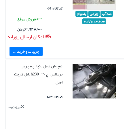
کد کالا : ۰۶۶۱
ضدآب
چرمی
بادوام
۱۳+ فروش موفق
صاف بدون لبه
۲/۱۴۸/۰۰۰
تومان
امکان ارسال روزانه
جزییات و خرید ...
کفپوش کامل یکپارچه چرمی
برلیانس اچ ۲۳۰ h230 بابل کارپت
اصل
کد کالا : ۱۰۲۳
بزودی...