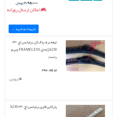
۲/۹۵۰/۰۰۰
تومان
امکان ارسال روزانه
جزییات و خرید ...
تیغه برف پاک کن برلیانس اچ ۲۳۰
h230 ژله ای FRAMELESS چپ و
راست
کد کالا : ۲۹۱۸
بزودی...
پارکابی فلزی برلیانس اچ ۲۳۰ h230