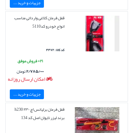
جزییات و خرید ...
قفل فرمان کلاغی وارداتی مناسب
انواع خودرو کد5110
کد کالا : ۴۴۷۲
۲۱+ فروش موفق
۲/۷۸۵/۰۰۰
تومان
امکان ارسال روزانه
جزییات و خرید ...
قفل فرمان برلیانس اچ ۲۳۰ h230
برند لیزر تایوان اصل کد 134