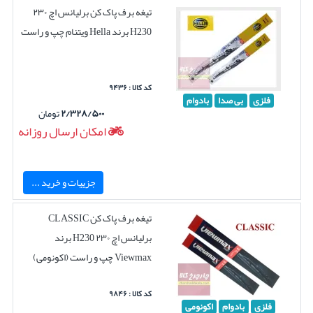
تیغه برف پاک کن برلیانس اچ ۲۳۰
H230 برند Hella ویتنام چپ و راست
کد کالا : ۹۴۳۶
فلزی
بی صدا
بادوام
۲/۳۲۸/۵۰۰
تومان
امکان ارسال روزانه
جزییات و خرید ...
تیغه برف پاک کن CLASSIC
برلیانس اچ ۲۳۰ H230 برند
Viewmax چپ و راست (اکونومی)
کد کالا : ۹۸۴۶
فلزی
بادوام
اکونومی