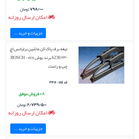
۷۹۸/۰۰۰
تومان
امکان ارسال روزانه
جزییات و خرید ...
تیغه برف پاک کن ماشین برلیانس اچ
۲۳۰ h230 برند بوش BOSCH - eco
چپ و راست
کد کالا : ۳۴۱۶
۸+ فروش موفق
۲/۷۳۹/۵۰۰
تومان
امکان ارسال روزانه
جزییات و خرید ...