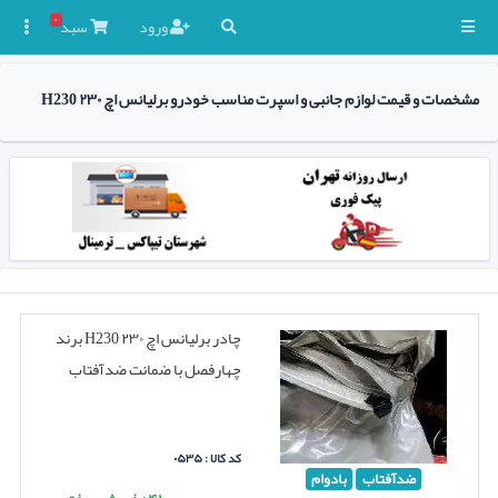
۰
ورود
سبد

مشخصات و قیمت لوازم جانبی و اسپرت مناسب خودرو برلیانس اچ ۲۳۰ H230
چادر برلیانس اچ ۲۳۰ H230 برند
چهارفصل با ضمانت ضدآفتاب
کد کالا : ۰۵۳۵
ضدآفتاب
بادوام