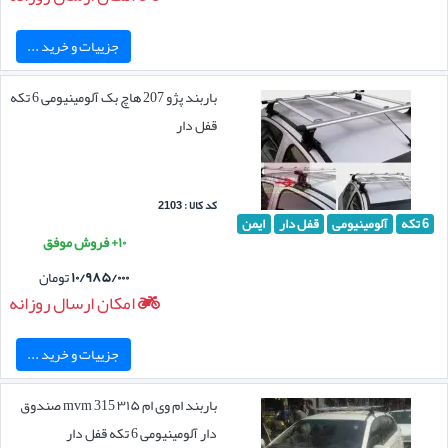
جزییات و خرید ...
باربند پژو 207 هاچ بک آلومینیومی 6 تکه
قفل دار
کد کالا : 2103
6 تکه
آلومینیومی
قفل دار
ایمن
۱۰+ فروش موفق
۱۰/۹۸۵/۰۰۰
تومان
امکان ارسال روزانه
جزییات و خرید ...
باربند ام وی ام ۳۱۵ mvm 315 صندوق
دار آلومینیومی 6 تکه قفل دار