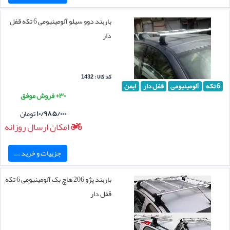
باربند دوو سیلو آلومینیومی 6 تکه قفل
دار
کد کالا : 1432
6 تکه
آلومینیومی
قفل دار
ایمن
۳۰+ فروش موفق
۱۰/۹۸۵/۰۰۰
تومان
امکان ارسال روزانه
جزییات و خرید ...
باربند پژو 206 هاچ بک آلومینیومی 6 تکه
قفل دار