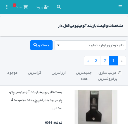
۰
ورود
سبد

مشخصات و قیمت باربند آلومینیومی قفل دار
نام خودرو را وارد نمایید...
جستجو
›
3
2
1
‹
مرتب سازی:
جدیدترین
ارزانترین
گرانترین
موجود

پرفروشترین
همه
بست فلزی پایه باربند آلومینومی پژو
پارس به همراه پیچ بدنه مجموعه 4
عددی
کد کالا : 0054