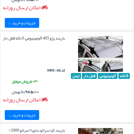
امکان ارسال روزانه
جزییات و خرید ...
باربند پژو 405 آلومینیومی 6 تکه قفل دار
کد کالا : 0403
6 تکه
آلومینیومی
قفل دار
ایمن
۳۰+ فروش موفق
۱۰/۹۸۵/۰۰۰
تومان
امکان ارسال روزانه
جزییات و خرید ...
باربند کیا سراتو سایپا (سراتو 2000)