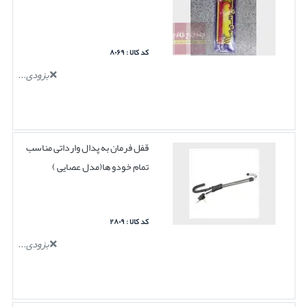
کد کالا : ۸۰۶۹
بزودی...
قفل فرمان به پدال وارداتی مناسب
تمام خودو ها(مدل عصایی )
کد کالا : ۲۸۰۹
بزودی...