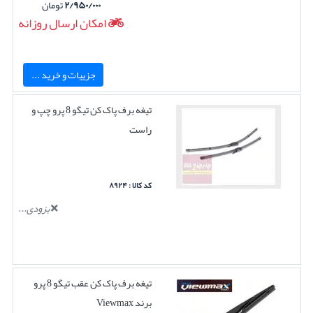
۲/۹۵۰/۰۰۰
تومان
امکان ارسال روزانه
جزییات و خرید ...
تیغه برف پاک کن تیگو 8 پرو چپ و
راست
کد کالا : ۸۹۲۴
بزودی...
تیغه برف پاک کن عقب تیگو 8 پرو
برند Viewmax