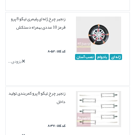
زنجیر چرخ ژله ای پلیمری تیگو 8 پرو
قرمز 10 عددی بهمراه دستکش
کد کالا : ۸۰۵۲
ژله ای
بادوام
نصب آسان
بزودی...
زنجیر چرخ تیگو 8 پرو کمربندی تولید
داخل
کد کالا : ۸۰۳۷