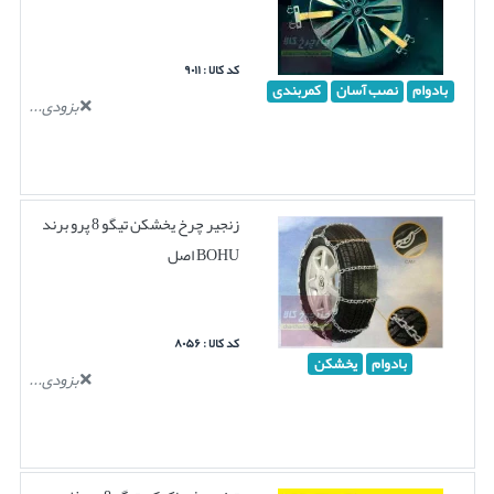
کد کالا : ۹۰۱۱
بادوام
نصب آسان
کمربندی
بزودی...
زنجیر چرخ یخشکن تیگو 8 پرو برند
BOHU اصل
کد کالا : ۸۰۵۶
بادوام
یخشکن
بزودی...