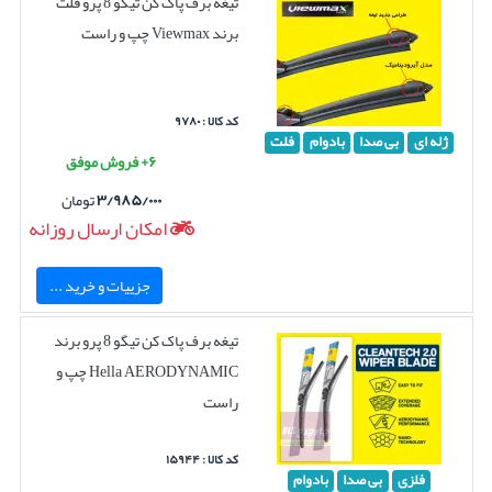
تیغه برف پاک کن تیگو 8 پرو فلت
برند Viewmax چپ و راست
کد کالا : ۹۷۸۰
ژله ای
بی صدا
بادوام
فلت
۶+ فروش موفق
۳/۹۸۵/۰۰۰
تومان
امکان ارسال روزانه
جزییات و خرید ...
تیغه برف پاک کن تیگو 8 پرو برند
Hella AERODYNAMIC چپ و
راست
کد کالا : ۱۵۹۴۴
فلزی
بی صدا
بادوام