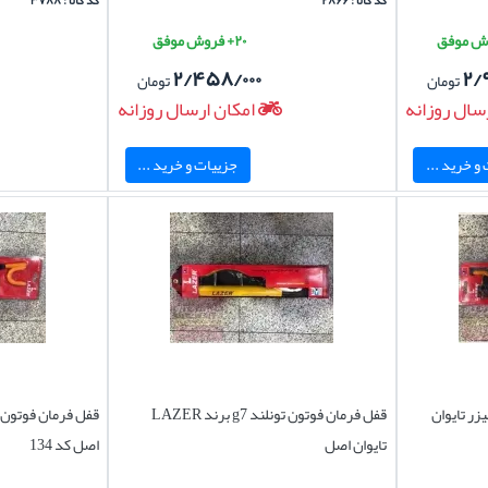
کد کالا : ۲۸۶۶
کد کالا : ۳۷۸۸
۲۰+ فروش موفق
۲/۴۵۸/۰۰۰
۲/
تومان
تومان
سال روزانه
امکان ارسال روزانه
و خرید ...
جزییات و خرید ...
تونلند g7 برند لیزر تایوان
قفل فرمان فوتون تونلند g7 برند LAZER
تایوان اصل
اصل کد 134