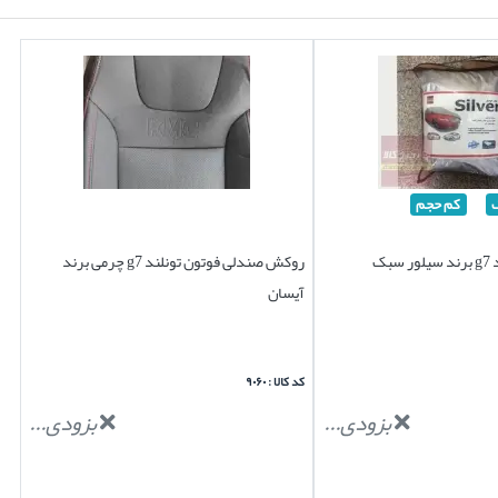
کم حجم
بک
روکش صندلی فوتون تونلند g7 چرمی برند
آیسان
کد کالا : ۹۰۶۰
بزودی...
بزودی...