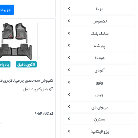
مزدا
جزییات 
لکسوس
سانگ یانگ
پورشه
هوندا
الگوی دقیق
بادوام
آئودی
کفپوش سه بعدی چرمی لاکچری فوت
ولوو
g7 بابل کارپت اصل
جیلی
بی وای دی
کد کالا : ۹۰۵۴
بسترن
پژو (ایکاپ)