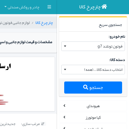
چارچرخ کالا
چادر و روکش صندلی
چارچرخ کالا
لوازم جانبی فوتون تونل
جستجوی سریع
نام خودرو:
مشخصات و قیمت لوازم جانبی و اسپر
فوتون تونلند g7
دسته کالا:
انتخاب دسته کالا...(همه)
جستجو
هیوندای
کیا موتورز
مرتب سازی:
جدیدترین

ایران خودرو