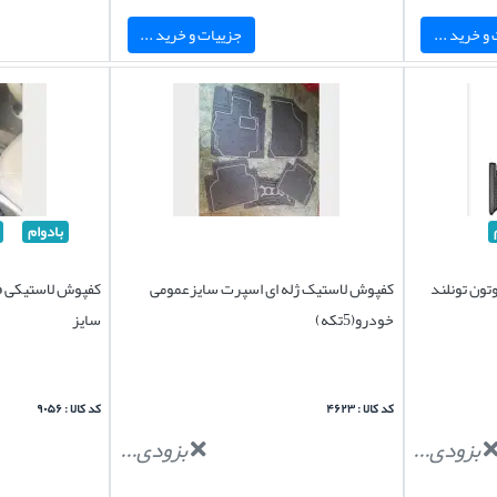
و خرید ...
جزییات و خرید ...
بادوام
ون تونلند
کفپوش لاستیک ژله ای اسپرت سایزعمومی
خودرو(5تکه)
سایز
کد کالا : ۴۶۲۳
کد کالا : ۹۰۵۶
بزودی...
بزودی...