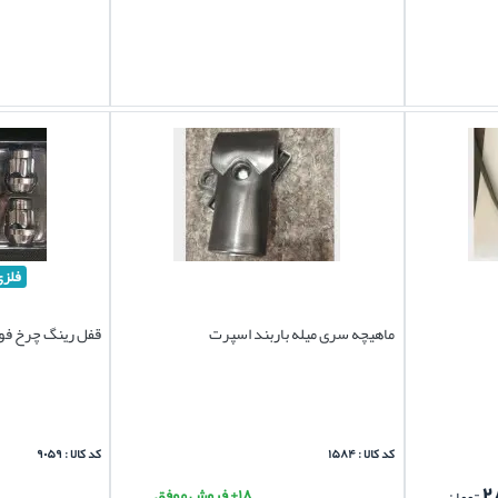
فلزی
ماهیچه سری میله باربند اسپرت
قفل رینگ چرخ فوتون تون
کد کالا : ۱۵۸۴
کد کالا : ۹۰۵۹
۲
۱۸+ فروش موفق
تومان