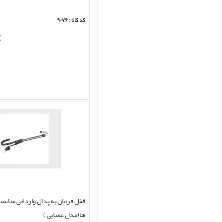
کد کالا : ۹۰۷۶
قفل فرمان به پدال وارداتی مناسب
ها(مدل عصایی )