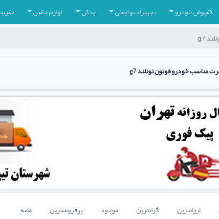
کفپوش خودرو
تجهیزات و ایمنی
یدکی
لوازم جانبی
تفریح
ند g7
ت مناسب خودرو فوتون تونلند g7
ارزانترین
گرانترین
موجود
پرفروشترین
همه