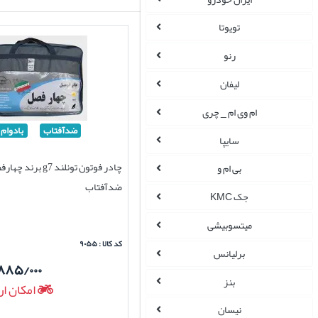
تویوتا
رنو
لیفان
ام وی ام _ چری
ضدآفتاب
بادوام
سایپا
چادر فوتون تونلند g7
بی ام و
ضدآفتاب
جک KMC
میتسوبیشی
کد کالا : ۹۰۵۵
برلیانس
۸۸۵/۰۰۰
بنز
امکان ار
نیسان