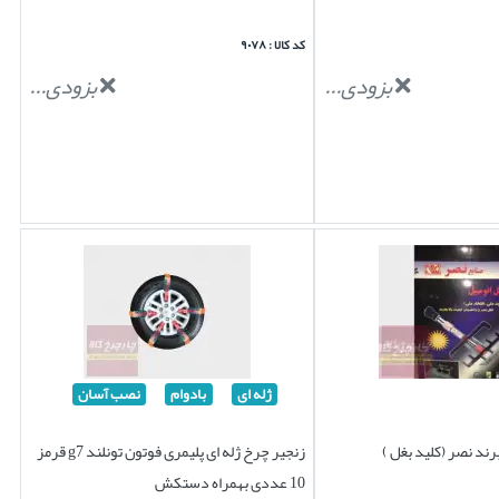
کد کالا : ۹۰۷۸
بزودی...
بزودی...
ژله ای
بادوام
نصب آسان
ند نصر (کلید بغل )
زنجیر چرخ ژله ای پلیمری فوتون تونلند g7 قرمز
10 عددی بهمراه دستکش