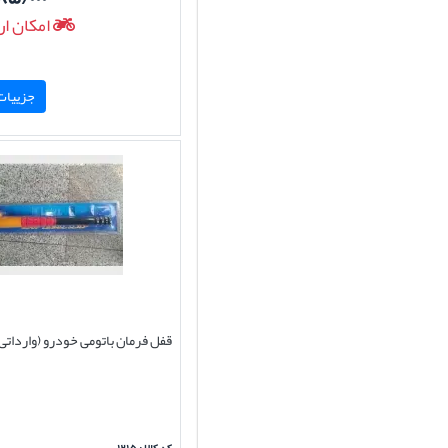
امکان ار
جزییات 
قفل فرمان باتومی خودرو (وارداتی