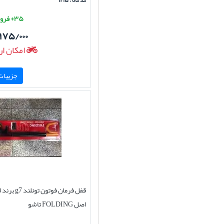
کد کالا : ۱۲۱۵
۳۵+ فروش موفق
۹۷۵/۰۰۰
امکان ار
جزییات 
قفل فرمان فوتون 
اصل FOLDING تاشو