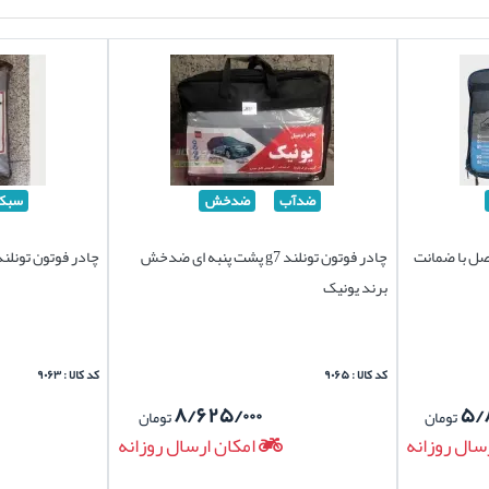
ضدآب
ضدخش
سبک
 برند چهارفصل با ضمانت
چادر فوتون تونلند g7 پشت پنبه ای ضدخش
چادر فوتون تونلند g7 برند سیلور س
برند یونیک
کد کالا : ۹۰۶۵
کد کالا : ۹۰۶۳
۸/۶۲۵/۰۰۰
۵/
تومان
تومان
سال روزانه
امکان ارسال روزانه