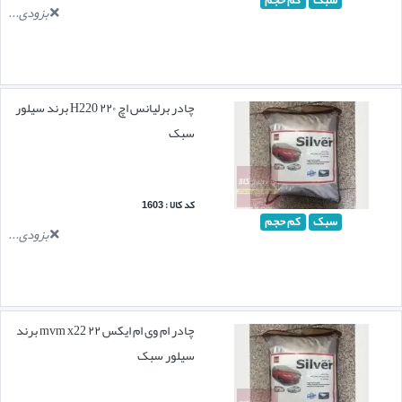
بزودی...
چادر برلیانس اچ ۲۲۰ H220 برند سیلور
سبک
کد کالا : 1603
سبک
کم حجم
بزودی...
چادر ام وی ام ایکس ۲۲ mvm x22 برند
سیلور سبک