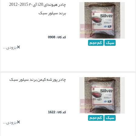
چادر هیوندای i20 آی ۲۰ 2015-2012
برند سیلور سبک
کد کالا : 0908
سبک
کم حجم
بزودی...
چادر پورشه کیمن برند سیلور سبک
کد کالا : 1622
سبک
کم حجم
بزودی...