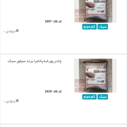
کد کالا : 1607
سبک
کم حجم
بزودی...
چادر پورشه پانامرا برند سیلور سبک
کد کالا : 1619
سبک
کم حجم
بزودی...