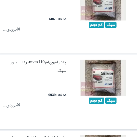
کد کالا : 1487
سبک
کم حجم
بزودی...
چادر ام وی ام mvm 110 برند سیلور
سبک
کد کالا : 0939
سبک
کم حجم
بزودی...