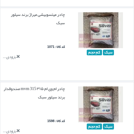
چادر میتسوبیشی میراژ برند سیلور
سبک
کد کالا : 1071
سبک
کم حجم
بزودی...
چادر ام وی ام ۳۱۵ mvm 315 صندوقدار
برند سیلور سبک
کد کالا : 1598
سبک
کم حجم
بزودی...