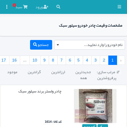
۰
ورود
سبد

مشخصات و قیمت چادر خودرو سیلور سبک
نام خودرو را وارد نمایید...
جستجو
17
16
...
10
9
8
7
6
5
4
3
2
1
‹
مرتب سازی:
جدیدترین
ارزانترین
گرانترین
موجود

پرفروشترین
همه
چادر ولستر برند سیلور سبک
کد کالا : 1614
سبک
کم حجم