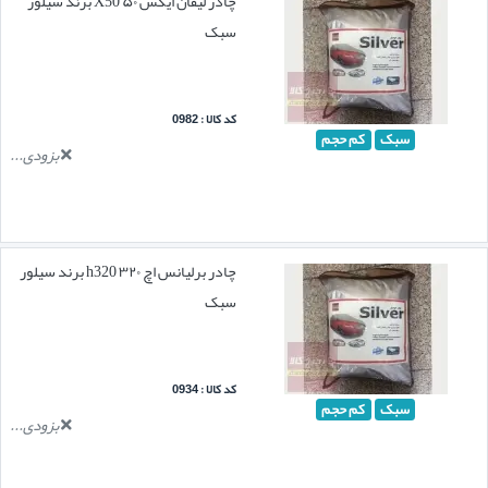
چادر لیفان ایکس ۵۰ X50 برند سیلور
سبک
کد کالا : 0982
سبک
کم حجم
بزودی...
چادر برلیانس اچ ۳۲۰ h320 برند سیلور
سبک
کد کالا : 0934
سبک
کم حجم
بزودی...