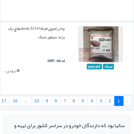
چادر ام وی ام ۳۱۵ mvm 315 هاچ بک
برند سیلور سبک
کد کالا : 1597
سبک
کم حجم
بزودی...
17
16
...
10
9
8
7
6
5
4
3
2
1
‹
سالها بود که دارندگان خودرو در سراسر کشور برای تهیه و