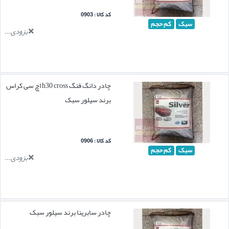
کد کالا : 0903
سبک
کم حجم
بزودی...
چادر دانگ فنگ h30 cross اچ سی کراس
برند سیلور سبک
کد کالا : 0906
سبک
کم حجم
بزودی...
چادر سابرینا برند سیلور سبک