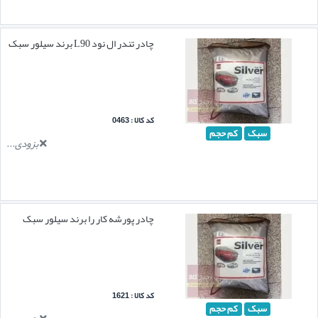
چادر تندر ال نود L90 برند سیلور سبک
کد کالا : 0463
سبک
کم حجم
بزودی...
چادر پورشه کار را برند سیلور سبک
کد کالا : 1621
سبک
کم حجم