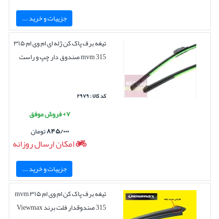
جزییات و خرید ...
تیغه برف پاک کن ژله ای ام وی ام ۳۱۵
mvm 315 صندوق دار چپ و راست
کد کالا : ۲۹۷۹
۷+ فروش موفق
۸۴۵/۰۰۰
تومان
امکان ارسال روزانه
جزییات و خرید ...
تیغه برف پاک کن ام وی ام ۳۱۵ mvm
315 صندوقدار فلت برند Viewmax