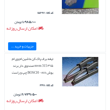
کد کالا : ۱۵۶۹۷
۱/۹۸۵/۰۰۰
تومان
امکان ارسال روزانه
جزییات و خرید ...
تیغه برف پاک کن ماشین ام وی ام
۳۱۵ mvm 315 صندوق دار برند
بوش BOSCH - eco چپ و راست
کد کالا : ۳۴۱۱
۲/۷۳۹/۵۰۰
تومان
امکان ارسال روزانه