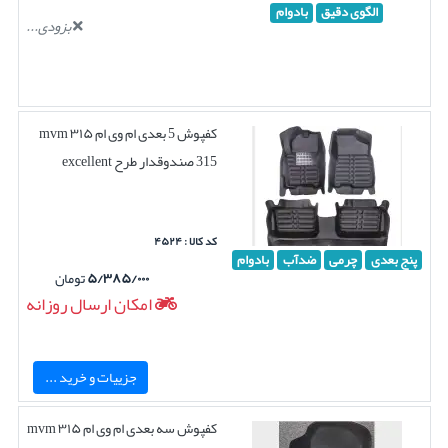
الگوی دقیق
بادوام
بزودی...
کفپوش 5 بعدی ام وی ام ۳۱۵ mvm
315 صندوقدار طرح excellent
کد کالا : ۴۵۲۴
پنج بعدی
چرمی
ضدآب
بادوام
۵/۳۸۵/۰۰۰
تومان
امکان ارسال روزانه
جزییات و خرید ...
کفپوش سه بعدی ام وی ام ۳۱۵ mvm