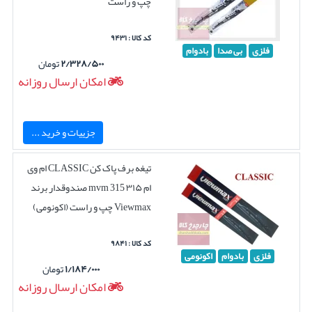
چپ و راست
کد کالا : ۹۴۳۱
فلزی
بی صدا
بادوام
۲/۳۲۸/۵۰۰
تومان
امکان ارسال روزانه
جزییات و خرید ...
تیغه برف پاک کن CLASSIC ام وی
ام ۳۱۵ mvm 315 صندوقدار برند
Viewmax چپ و راست (اکونومی)
کد کالا : ۹۸۴۱
فلزی
بادوام
اکونومی
۱/۱۸۴/۰۰۰
تومان
امکان ارسال روزانه