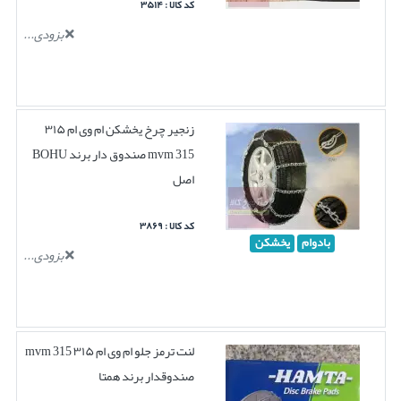
کد کالا : ۳۵۱۴
بزودی...
زنجیر چرخ یخشکن ام وی ام ۳۱۵
mvm 315 صندوق دار برند BOHU
اصل
کد کالا : ۳۸۶۹
بادوام
یخشکن
بزودی...
لنت ترمز جلو ام وی ام ۳۱۵ mvm 315
صندوقدار برند همتا