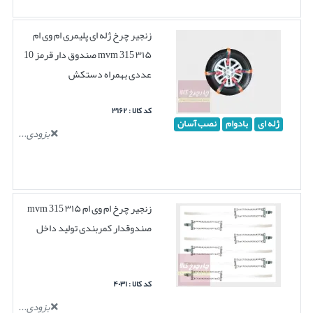
زنجیر چرخ ژله ای پلیمری ام وی ام
۳۱۵ mvm 315 صندوق دار قرمز 10
عددی بهمراه دستکش
کد کالا : ۳۱۶۲
ژله ای
بادوام
نصب آسان
بزودی...
زنجیر چرخ ام وی ام ۳۱۵ mvm 315
صندوقدار کمربندی تولید داخل
کد کالا : ۴۰۳۱
بزودی...