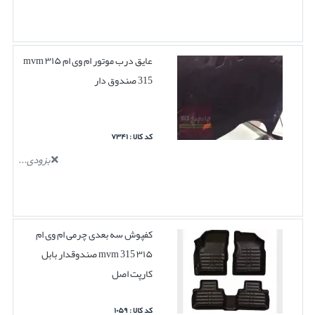
عایق درب موتور ام وی ام ۳۱۵ mvm
315 صندوق دار
کد کالا : ۷۳۴۱
بزودی...
کفپوش سه بعدی چرمی ام وی ام
۳۱۵ mvm 315 صندوقدار بابل
کارپت اصل
کد کالا : ۱۰۵۹