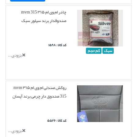
چادر ام وی ام ۳۱۵ mvm 315
صندوقدار برند سیلور سبک
کد کالا : ۱۵۹۸
سبک
کم حجم
بزودی...
روکش صندلی ام وی ام ۳۱۵ mvm
315 صندوق دار چرمی برند آیسان
کد کالا : ۵۵۲۶
بزودی...