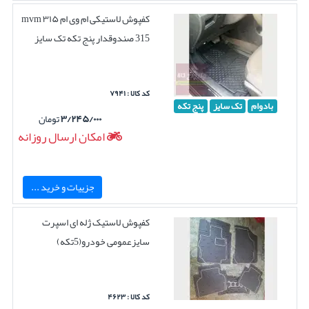
کفپوش لاستیکی ام وی ام ۳۱۵ mvm
315 صندوقدار پنج تکه تک سایز
کد کالا : ۷۹۴۱
بادوام
تک سایز
پنج تکه
۳/۲۴۵/۰۰۰
تومان
امکان ارسال روزانه
جزییات و خرید ...
کفپوش لاستیک ژله ای اسپرت
سایزعمومی خودرو(5تکه)
کد کالا : ۴۶۲۳