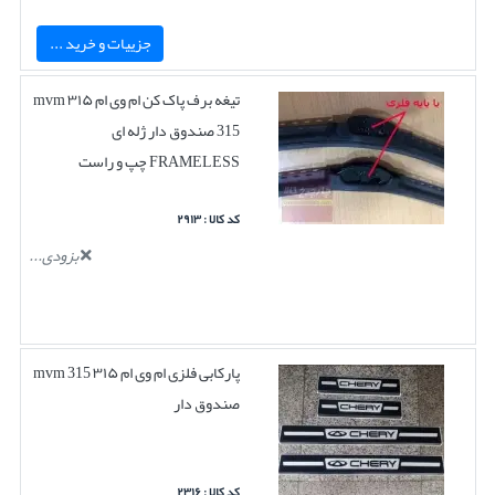
جزییات و خرید ...
تیغه برف پاک کن ام وی ام ۳۱۵ mvm
315 صندوق دار ژله ای
FRAMELESS چپ و راست
کد کالا : ۲۹۱۳
بزودی...
پارکابی فلزی ام وی ام ۳۱۵ mvm 315
صندوق دار
کد کالا : ۲۳۱۶