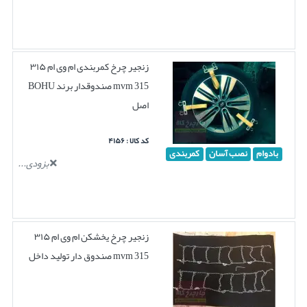
زنجیر چرخ کمربندی ام وی ام ۳۱۵
mvm 315 صندوقدار برند BOHU
اصل
کد کالا : ۴۱۵۶
بادوام
نصب آسان
کمربندی
بزودی...
زنجیر چرخ یخشکن ام وی ام ۳۱۵
mvm 315 صندوق دار تولید داخل