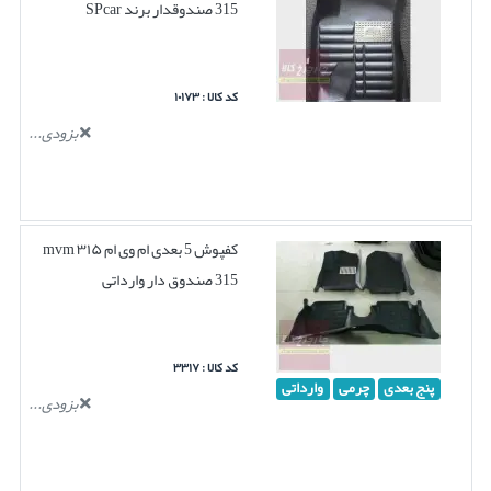
315 صندوقدار برند SPcar
کد کالا : ۱۰۱۷۳
بزودی...
کفپوش 5 بعدی ام وی ام ۳۱۵ mvm
315 صندوق دار وارداتی
کد کالا : ۳۳۱۷
پنج بعدی
چرمی
وارداتی
بزودی...