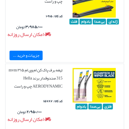
چپ و راست
کد کالا : ۱۰۹۱۵
ژله ای
بی صدا
بادوام
فلت
۳/۹۸۵/۰۰۰
تومان
امکان ارسال روزانه
جزییات و خرید ...
تیغه برف پاک کن ام وی ام ۳۱۵ mvm
315 صندوقدار برند Hella
AERODYNAMIC چپ و راست
کد کالا : ۱۵۷۸۷
فلزی
بی صدا
بادوام
۲/۹۵۰/۰۰۰
تومان
امکان ارسال روزانه