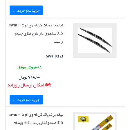
جزییات و خرید ...
تیغه برف پاک کن ام وی ام ۳۱۵ mvm
315 صندوق دار طرح فلزی چپ و
راست
کد کالا : ۵۴۳۱
۸+ فروش موفق
۷۹۸/۰۰۰
تومان
امکان ارسال روزانه
جزییات و خرید ...
تیغه برف پاک کن ام وی ام ۳۱۵ mvm
315 صندوقدار برند Hella ویتنام