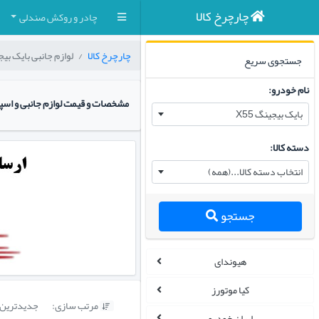
چارچرخ کالا
چادر و روکش صندلی
چارچرخ کالا
لوازم جانبی بایک بیجین
جستجوی سریع
نام خودرو:
مشخصات و قیمت لوازم جانبی و اسپر
بایک بیجینگ X55
دسته کالا:
انتخاب دسته کالا...(همه)
جستجو
هیوندای
کیا موتورز
مرتب سازی:
جدیدترین

ایران خودرو