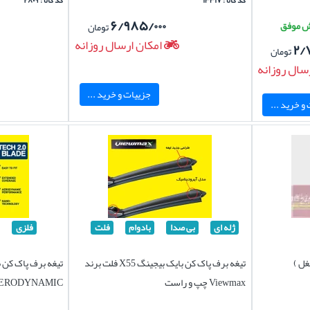
کد کالا : ۱۳۳۱۷
کد کالا : ۲۸۰۹
۶/۹۸۵/۰۰۰
تومان
امکان ارسال روزانه
۲/
تومان
سال روزانه
جزییات و خرید ...
و خرید ...
ژله ای
بی صدا
بادوام
فلت
فلزی
غل )
تیغه برف پاک کن بایک بیجینگ X55 فلت برند
Viewmax چپ و راست
AERODYNAMIC چپ و را