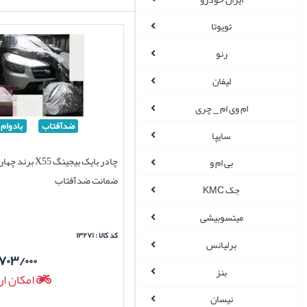
تویوتا
رنو
لیفان
ام وی ام _ چری
ضدآفتاب
بادوام
سایپا
چادر بایک بیجینگ X55 
بی ام و
ضمانت ضدآفتاب
جک KMC
میتسوبیشی
کد کالا : ۱۳۲۷۱
برلیانس
۷۰۳/۰۰۰
بنز
امکان ار
نیسان