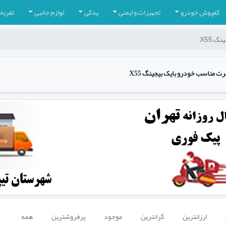
کفپوش خودرو
تجهیزات و ایمنی
یدکی
لوازم جانبی
تفریح
گ X55
ت مناسب خودرو بایک بیجینگ X55
ارزانترین
گرانترین
موجود
پرفروشترین
همه