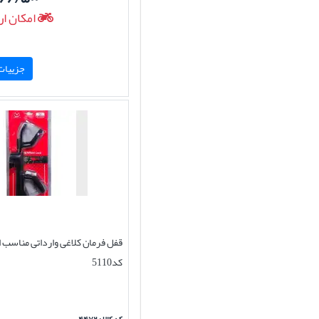
امکان ار
جزییات 
قفل فرمان کلاغی وارداتی مناسب ا
کد5110