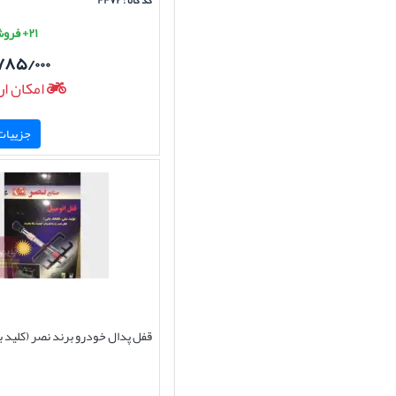
کد کالا : ۴۴۷۲
۲۱+ فروش موفق
۷۸۵/۰۰۰
امکان ار
جزییات 
قفل پدال خودرو برند نصر (کلید ب