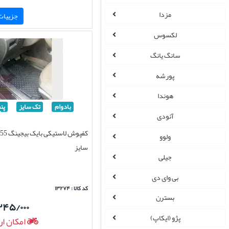
مزدا
جزییات 
لکسوس
سانگ یانگ
پورشه
هوندا
بادوام
تک سایز
پن
آئودی
ولوو
سایز
جیلی
بی وای دی
کد کالا : ۱۳۲۷۴
بسترن
۲۴۵/۰۰۰
پژو (ایکاپ)
امکان ار