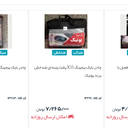
ضدآب
ضدخش
سبک
برند چهارفصل با
چادر بایک بیجینگ X55 پشت پنبه ای ضدخش
چادر بایک بیجینگ X55 برند سیلور س
برند یونیک
کد کالا : ۱۳۲۹۱
کد کالا : ۱۳۲۸۴
۷/۲۶۵/۰۰۰
۴/
تومان
تومان
سال روزانه
امکان ارسال روزانه