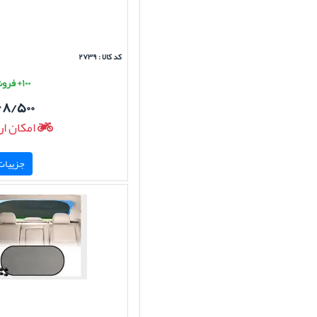
کد کالا : ۲۷۳۹
۱۰۰+ فروش موفق
۶۸/۵۰۰
امکان ار
جزییات 