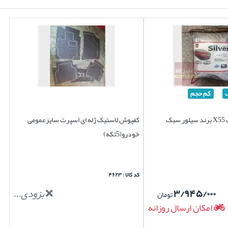
کم حجم
بک
کفپوش لاستیک ژله ای اسپرت سایزعمومی
خودرو(5تکه)
کد کالا : ۴۶۲۳
۳/۹۴۵/۰۰۰
بزودی...
تومان
امکان ارسال روزانه