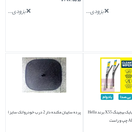
کد کالا : ۱۳۳۷۸
بزودی...
بزودی...
بی صدا
بادوام
تیغه برف پاک کن بایک بیجینگ X55 برند Hella
پرده سایبان مکنده دار 2 درب خودرو(تک سایز)
ست