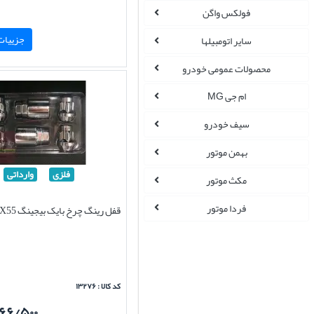
فولکس واگن
جزییات 
سایر اتومبیلها
محصولات عمومی خودرو
ام جی MG
سیف خودرو
بهمن موتور
فلزی
وارداتی
مکث موتور
فردا موتور
قفل رینگ چرخ بایک بیجینگ X55 وارداتی
کد کالا : ۱۳۲۷۶
۱۶۶/۵۰۰