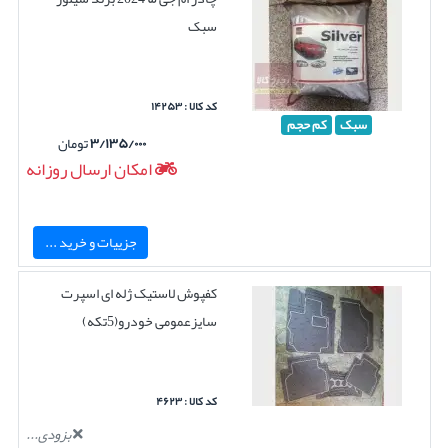
سبک
کد کالا : ۱۴۲۵۳
سبک
کم حجم
۳/۱۳۵/۰۰۰
تومان
امکان ارسال روزانه
جزییات و خرید ...
کفپوش لاستیک ژله ای اسپرت
سایزعمومی خودرو(5تکه)
کد کالا : ۴۶۲۳
بزودی...