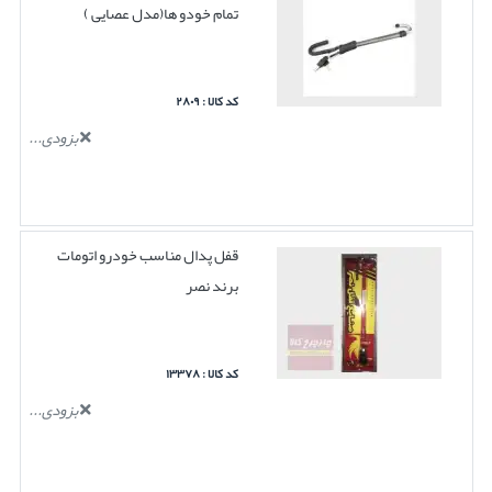
تمام خودو ها(مدل عصایی )
کد کالا : ۲۸۰۹
بزودی...
قفل پدال مناسب خودرو اتومات
برند نصر
کد کالا : ۱۳۳۷۸
بزودی...