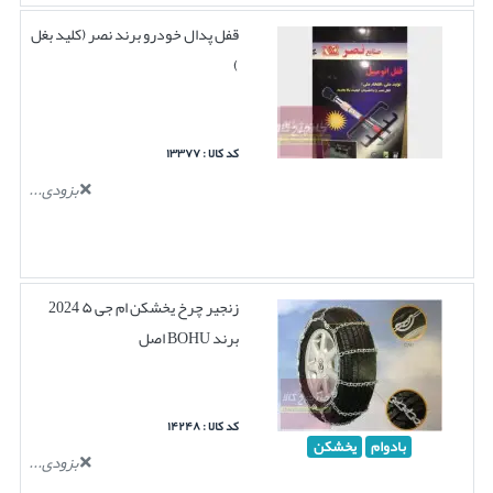
قفل پدال خودرو برند نصر (کلید بغل
)
کد کالا : ۱۳۳۷۷
بزودی...
زنجیر چرخ یخشکن ام جی ۵ 2024
برند BOHU اصل
کد کالا : ۱۴۲۴۸
بادوام
یخشکن
بزودی...