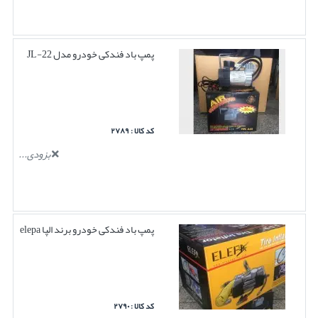
پمپ باد فندکی خودرو مدل JL-22
کد کالا : ۲۷۸۹
بزودی...
پمپ باد فندکی خودرو برند الپا elepa
کد کالا : ۲۷۹۰