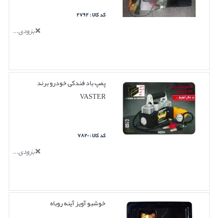
کد کالا : ۲۷۹۲
بزودی...
پمپ باد فندکی خودرو برند
VASTER
کد کالا : ۷۸۲۰
بزودی...
خوشبو آویز آینه روباه