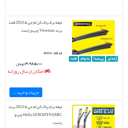
تیغه برف پاک کن ام جی ۵ 2024 فلت
برند Viewmax چپ و راست
کد کالا : ۱۴۲۶۸
ژله ای
بی صدا
بادوام
فلت
۳/۹۸۵/۰۰۰
تومان
امکان ارسال روزانه
جزییات و خرید ...
تیغه برف پاک کن ام جی ۵ 2024 برند
Hella AERODYNAMIC چپ و
راست