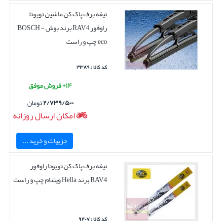
تیغه برف پاک کن ماشین تویوتا
راوفور RAV4 برند بوش BOSCH -
eco چپ و راست
کد کالا : ۳۳۸۹
۱۴+ فروش موفق
۲/۷۳۹/۵۰۰
تومان
امکان ارسال روزانه
جزییات و خرید ...
تیغه برف پاک کن تویوتا راوفور
RAV4 برند Hella ویتنام چپ و راست
کد کالا : ۹۴۰۷