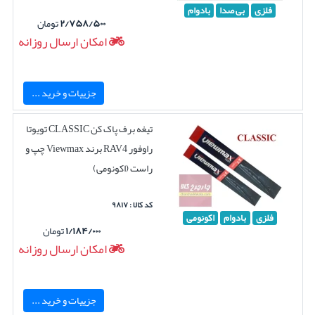
فلزی
بی صدا
بادوام
۲/۷۵۸/۵۰۰
تومان
امکان ارسال روزانه
جزییات و خرید ...
تیغه برف پاک کن CLASSIC تویوتا
راوفور RAV4 برند Viewmax چپ و
راست (اکونومی)
کد کالا : ۹۸۱۷
فلزی
بادوام
اکونومی
۱/۱۸۴/۰۰۰
تومان
امکان ارسال روزانه
جزییات و خرید ...