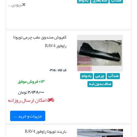
ضدآب
سه بعدی
بادوام
بزودی...
کفپوش صندوق عقب چرمی تویوتا
راوفور RAV4
کد کالا : ۰۴۱۵
ضدآب
چرمی
بادوام
۱۳+ فروش موفق
صاف بدون لبه
۲/۱۴۸/۰۰۰
تومان
امکان ارسال روزانه
جزییات و خرید ...
باربند تویوتا راوفور RAV4