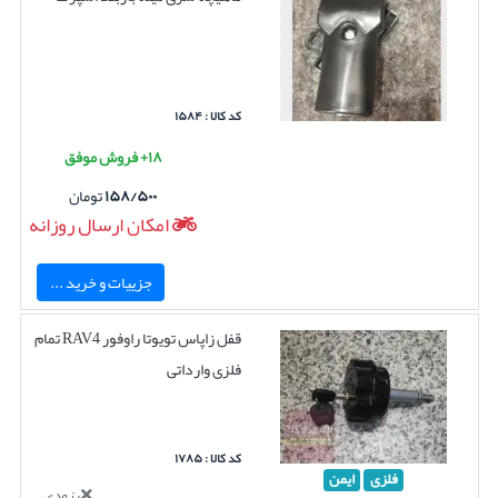
کد کالا : ۱۵۸۴
۱۸+ فروش موفق
۱۵۸/۵۰۰
تومان
امکان ارسال روزانه
جزییات و خرید ...
قفل زاپاس تویوتا راوفور RAV4 تمام
فلزی وارداتی
کد کالا : ۱۷۸۵
فلزی
ایمن
بزودی...