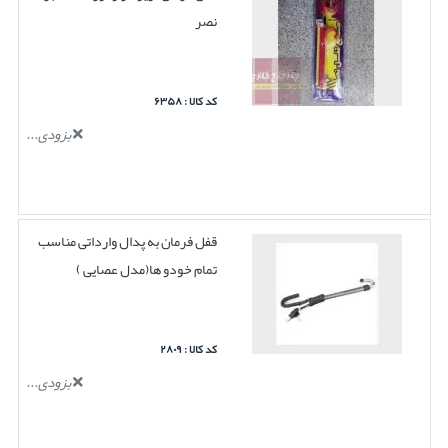
نصر
کد کالا : ۶۳۵۸
بزودی...
قفل فرمان به پدال وارداتی مناسب
تمام خودو ها(مدل عصایی )
کد کالا : ۲۸۰۹
بزودی...