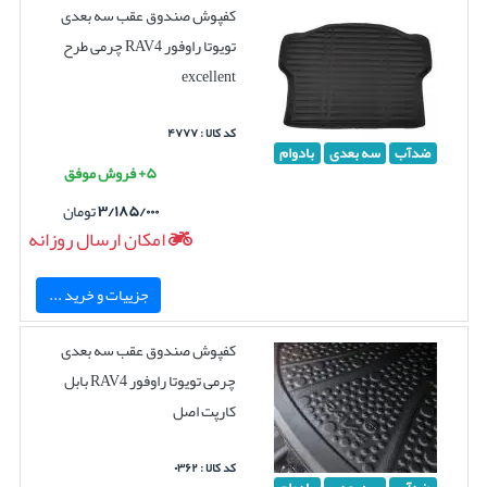
کفپوش صندوق عقب سه بعدی
تویوتا راوفور RAV4 چرمی طرح
excellent
کد کالا : ۴۷۷۷
ضدآب
سه بعدی
بادوام
۵+ فروش موفق
۳/۱۸۵/۰۰۰
تومان
امکان ارسال روزانه
جزییات و خرید ...
کفپوش صندوق عقب سه بعدی
چرمی تویوتا راوفور RAV4 بابل
کارپت اصل
کد کالا : ۰۳۶۲