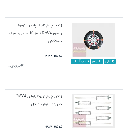
زنجیر چرخ ژله ای پلیمری تویوتا
راوفور RAV4 قرمز 10 عددی بهمراه
دستکش
کد کالا : ۳۱۳۲
ژله ای
بادوام
نصب آسان
بزودی...
زنجیر چرخ تویوتا راوفور RAV4
کمربندی تولید داخل
کد کالا : ۰۴۸۷