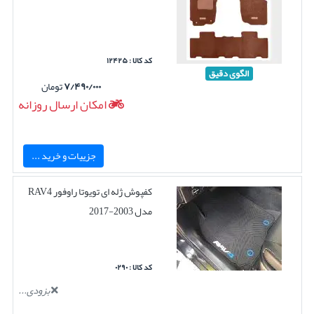
کد کالا : ۱۲۴۲۵
الگوی دقیق
۷/۴۹۰/۰۰۰
تومان
امکان ارسال روزانه
جزییات و خرید ...
کفپوش ژله ای تویوتا راوفور RAV4
مدل 2003-2017
کد کالا : ۰۲۹۰
بزودی...