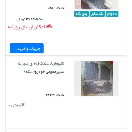
کد کالا : ۰۱۵۶
بادوام
تک سایز
پنج تکه
۳/۲۴۵/۰۰۰
تومان
امکان ارسال روزانه
جزییات و خرید ...
کفپوش لاستیک ژله ای اسپرت
سایزعمومی خودرو(5تکه)
کد کالا : ۴۶۲۳
بزودی...