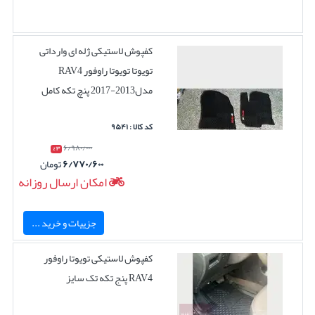
کفپوش لاستیکی ژله ای وارداتی
تویوتا تویوتا راوفور RAV4
مدل2013-2017 پنچ تکه کامل
کد کالا : ۹۵۴۱
۶/۹۸۰/۰۰۰
۳ %
۶/۷۷۰/۶۰۰
تومان
امکان ارسال روزانه
جزییات و خرید ...
کفپوش لاستیکی تویوتا راوفور
RAV4 پنج تکه تک سایز