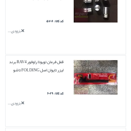
کد کالا : ۵۷۰۶
بزودی...
قفل فرمان تویوتا راوفور RAV4 برند
لیزر تایوان اصل FOLDING تاشو
کد کالا : ۶۰۲۹
بزودی...