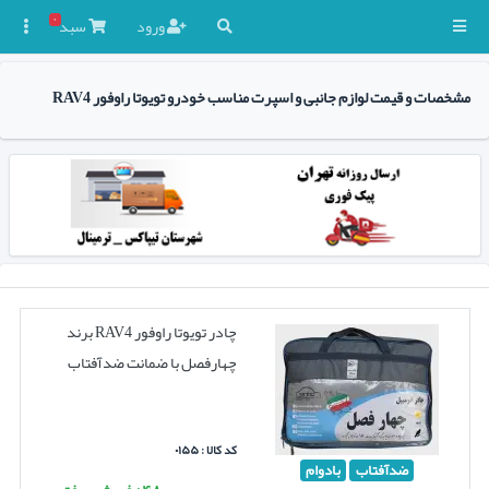
۰
ورود
سبد

مشخصات و قیمت لوازم جانبی و اسپرت مناسب خودرو تویوتا راوفور RAV4
چادر تویوتا راوفور RAV4 برند
چهارفصل با ضمانت ضدآفتاب
کد کالا : ۰۱۵۵
ضدآفتاب
بادوام