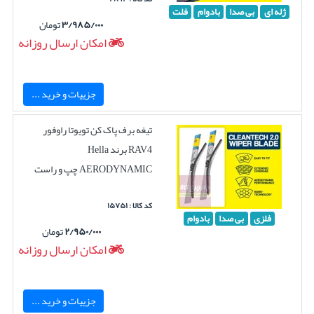
ژله ای
بی صدا
بادوام
فلت
۳/۹۸۵/۰۰۰
تومان
امکان ارسال روزانه
جزییات و خرید ...
تیغه برف پاک کن تویوتا راوفور
RAV4 برند Hella
AERODYNAMIC چپ و راست
کد کالا : ۱۵۷۵۱
فلزی
بی صدا
بادوام
۲/۹۵۰/۰۰۰
تومان
امکان ارسال روزانه
جزییات و خرید ...