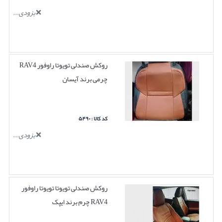
بزودی...
روکش صندلی تویوتا راوفور RAV4
چرمی برند آیسان
کد کالا : ۵۴۹۰
بزودی...
روکش صندلی تویوتا تویوتا راوفور
RAV4 چرم برند ایپک