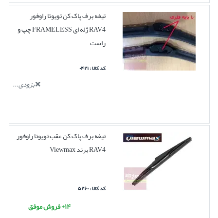
تیغه برف پاک کن تویوتا راوفور
RAV4 ژله ای FRAMELESS چپ و
راست
کد کالا : ۰۴۲۱
بزودی...
تیغه برف پاک کن عقب تویوتا راوفور
RAV4 برند Viewmax
کد کالا : ۵۲۶۰
۱۴+ فروش موفق