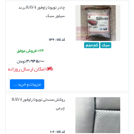
چادر تویوتا راوفور RAV4 برند
سیلور سبک
کد کالا : ۱۱۳۶
سبک
کم حجم
۲۴+ فروش موفق
۳/۹۴۵/۰۰۰
تومان
امکان ارسال روزانه
جزییات و خرید ...
روکش صندلی تویوتا راوفور RAV4
چرمی
کد کالا : ۱۰۰۶