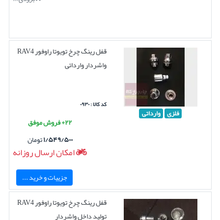
قفل رینگ چرخ تویوتا راوفور RAV4
واشردار وارداتی
کد کالا : ۰۹۳۰
فلزی
وارداتی
۲۲+ فروش موفق
۱/۵۴۹/۵۰۰
تومان
امکان ارسال روزانه
جزییات و خرید ...
قفل رینگ چرخ تویوتا راوفور RAV4
تولید داخل واشردار