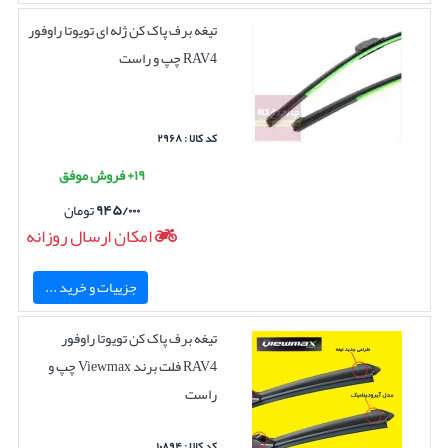
تیغه برف پاک کن ژله ای تویوتا راوفور
RAV4 چپ و راست
کد کالا : ۲۹۶۸
۱۹+ فروش موفق
۹۴۵/۰۰۰
تومان
امکان ارسال روزانه
جزییات و خرید ...
تیغه برف پاک کن تویوتا راوفور
RAV4 فلت برند Viewmax چپ و
راست
کد کالا : ۱۰۸۹۴