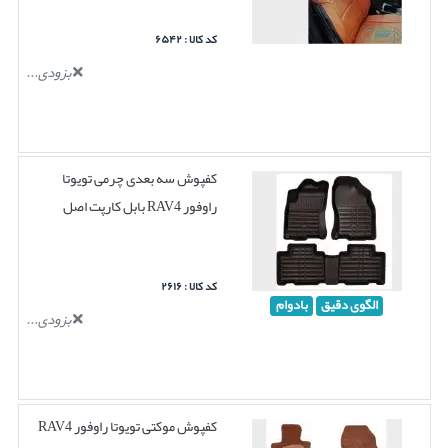
کد کالا : ۶۵۴۲
بزودی...
کفپوش سه بعدی چرمی تویوتا
راوفور RAV4 بابل کارپت اصل
کد کالا : ۲۶۱۶
الگوی دقیق
بادوام
بزودی...
کفپوش موکتی تویوتا راوفور RAV4