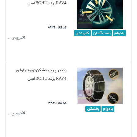
RAV4 برند BOHU اصل
کد کالا : ۸۹۳۶
بادوام
نصب آسان
کمربندی
بزودی...
زنجیر چرخ یخشکن تویوتا راوفور
RAV4 برند BOHU اصل
کد کالا : ۳۸۴۰
بادوام
یخشکن
بزودی...