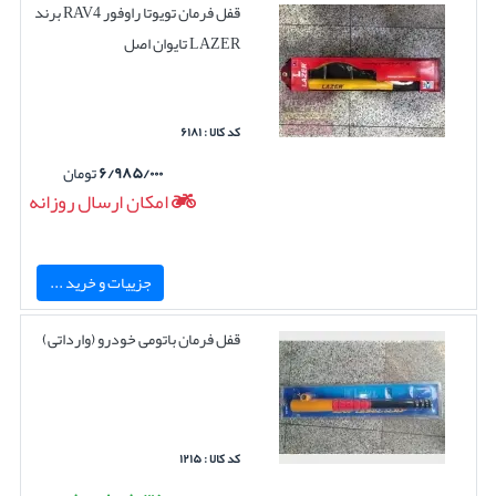
قفل فرمان تویوتا راوفور RAV4 برند
LAZER تایوان اصل
کد کالا : ۶۱۸۱
۶/۹۸۵/۰۰۰
تومان
امکان ارسال روزانه
جزییات و خرید ...
قفل فرمان باتومی خودرو (وارداتی)
کد کالا : ۱۲۱۵