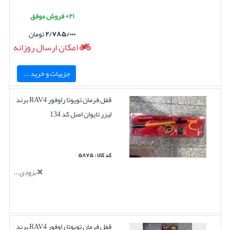
۲۱+ فروش موفق
۲/۷۸۵/۰۰۰
تومان
امکان ارسال روزانه
جزییات و خرید ...
قفل فرمان تویوتا راوفور RAV4 برند
لیزر تایوان اصل کد 134
کد کالا : ۵۸۷۵
بزودی...
قفل فرمان تویوتا راوفور RAV4 برند