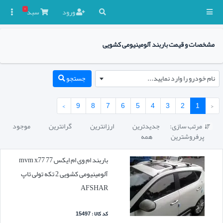
۰
ورود
سبد

مشخصات و قیمت باربند آلومینیومی کشویی
نام خودرو را وارد نمایید...
جستجو
›
9
8
7
6
5
4
3
2
1
‹
مرتب سازی:
جدیدترین
ارزانترین
گرانترین
موجود

پرفروشترین
همه
باربند ام وی ام ایکس 77 mvm x77
آلومینیومی کشویی 2 تکه تولی تاپ
AFSHAR
کد کالا : 15497