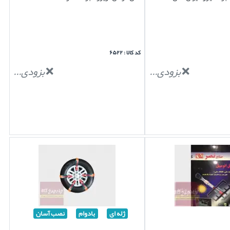
کد کالا : ۶۵۲۲
بزودی...
بزودی...
ژله ای
بادوام
نصب آسان