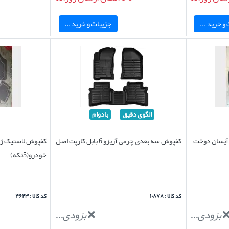
و خرید ...
جزییات و خرید ...
الگوی دقیق
بادوام
 چرمی برند آیسان دوخت
کفپوش سه بعدی چرمی آریزو 6 بابل کارپت اصل
کفپوش لاستیک ژل
خودرو(5تکه)
کد کالا : ۱۰۸۷۸
کد کالا : ۴۶۲۳
بزودی...
بزودی...