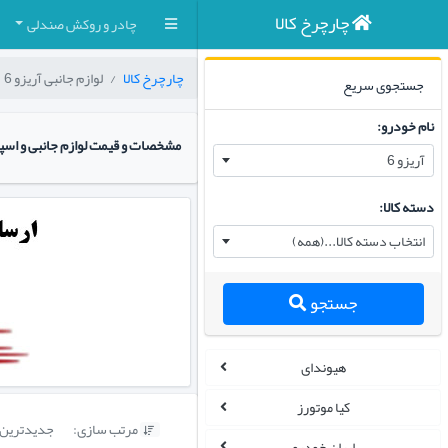
چارچرخ کالا
چادر و روکش صندلی
چارچرخ کالا
لوازم جانبی آریزو 6
جستجوی سریع
نام خودرو:
مشخصات و قیمت لوازم جانبی و اسپ
آریزو 6
دسته کالا:
انتخاب دسته کالا...(همه)
جستجو
هیوندای
کیا موتورز
مرتب سازی:
جدیدترین

ایران خودرو