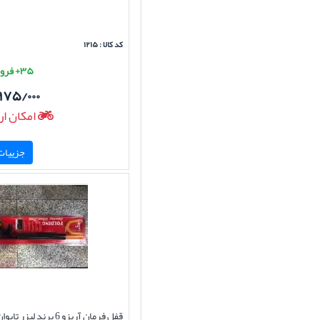
کد کالا : ۱۲۱۵
۳۵+ فروش موفق
۹۷۵/۰۰۰
امکان ار
جزییات 
قفل فرمان آریزو 6 برند لیزر 