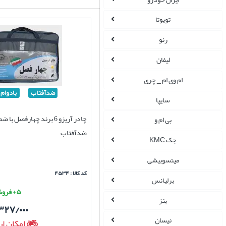
تویوتا
رنو
لیفان
ام وی ام _ چری
ضدآفتاب
بادوام
سایپا
چادر آریزو 6 برند چهارفصل با 
بی ام و
ضدآفتاب
جک KMC
میتسوبیشی
کد کالا : ۴۵۳۴
برلیانس
۵+ فروش موفق
بنز
۳۲۷/۰۰۰
نیسان
امکان ار