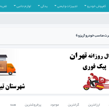
کفپوش خودرو
تجهیزات و ایمنی
یدکی
لوازم جانبی
تفریح
رت مناسب خودرو آریزو 6
ارزانترین
گرانترین
موجود
پرفروشترین
همه