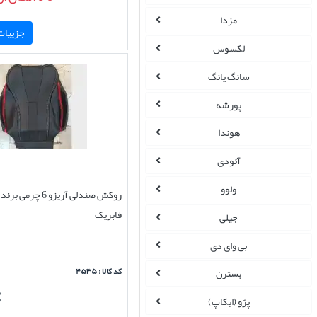
مزدا
جزییات 
لکسوس
سانگ یانگ
پورشه
هوندا
آئودی
ولوو
روکش صندلی آریزو 6
فابریک
جیلی
بی وای دی
کد کالا : ۴۵۳۵
بسترن
پژو (ایکاپ)