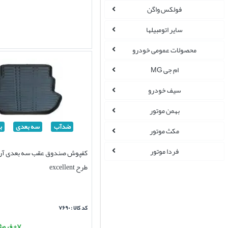
فولکس واگن
سایر اتومبیلها
محصولات عمومی خودرو
ام جی MG
سیف خودرو
بهمن موتور
ضدآب
سه بعدی
ب
مکث موتور
فردا موتور
طرح excellent
کد کالا : ۷۶۹۰
۷+ فروش موفق