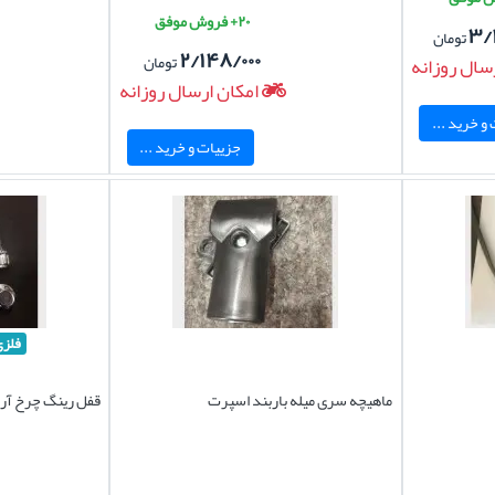
۲۰+ فروش موفق
۳/
تومان
۲/۱۴۸/۰۰۰
تومان
سال روزانه
امکان ارسال روزانه
و خرید ...
جزییات و خرید ...
فلزی
ماهیچه سری میله باربند اسپرت
قفل رینگ چرخ آریزو 6 وار